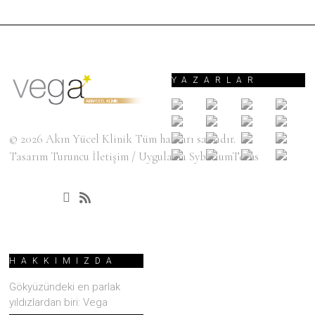
YAZARLAR
© 2026
Akın Yücel Klinik
Tüm hakları saklıdır.
Tasarım
Turuncu İletişim
/ Uygulama
SyberiumTechs
HAKKIMIZDA
Gökyüzündeki en parlak
yıldızlardan biri: Vega