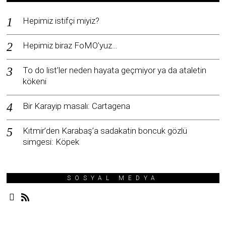
Hepimiz istifçi miyiz?
Hepimiz biraz FoMO’yuz…
To do list’ler neden hayata geçmiyor ya da ataletin
kökeni
Bir Karayip masalı: Cartagena
Kıtmir’den Karabaş’a sadakatin boncuk gözlü
simgesi: Köpek
SOSYAL MEDYA