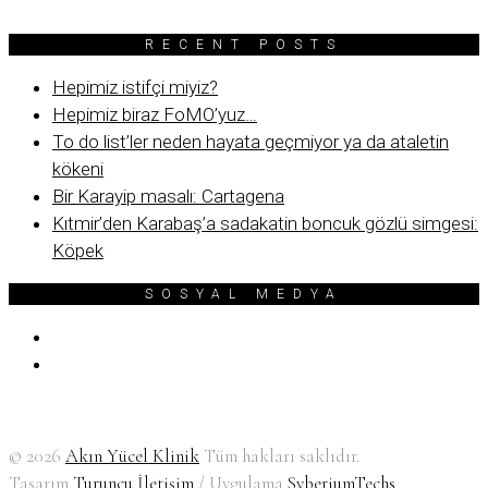
RECENT POSTS
Hepimiz istifçi miyiz?
Hepimiz biraz FoMO’yuz…
To do list’ler neden hayata geçmiyor ya da ataletin
kökeni
Bir Karayip masalı: Cartagena
Kıtmir’den Karabaş’a sadakatin boncuk gözlü simgesi:
Köpek
SOSYAL MEDYA
© 2026
Akın Yücel Klinik
Tüm hakları saklıdır.
Tasarım
Turuncu İletişim
/ Uygulama
SyberiumTechs