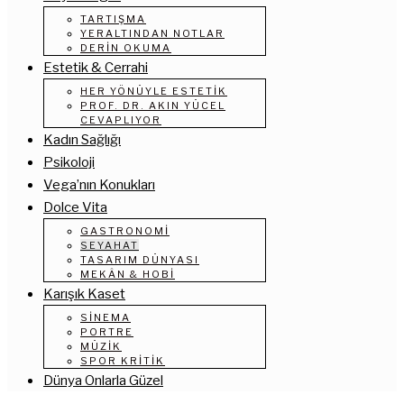
TARTIŞMA
YERALTINDAN NOTLAR
DERIN OKUMA
Estetik & Cerrahi
HER YÖNÜYLE ESTETIK
PROF. DR. AKIN YÜCEL
CEVAPLIYOR
Kadın Sağlığı
Psikoloji
Vega’nın Konukları
Dolce Vita
GASTRONOMI
SEYAHAT
TASARIM DÜNYASI
MEKÂN & HOBI
Karışık Kaset
SINEMA
PORTRE
MÜZIK
SPOR KRITIK
Dünya Onlarla Güzel