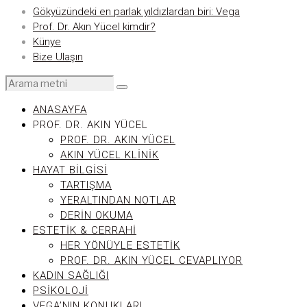
Gökyüzündeki en parlak yıldızlardan biri: Vega
Prof. Dr. Akın Yücel kimdir?
Künye
Bize Ulaşın
ANASAYFA
PROF. DR. AKIN YÜCEL
PROF. DR. AKIN YÜCEL
AKIN YÜCEL KLINIK
HAYAT BILGISI
TARTIŞMA
YERALTINDAN NOTLAR
DERIN OKUMA
ESTETIK & CERRAHI
HER YÖNÜYLE ESTETIK
PROF. DR. AKIN YÜCEL CEVAPLIYOR
KADIN SAĞLIĞI
PSIKOLOJI
VEGA’NIN KONUKLARI