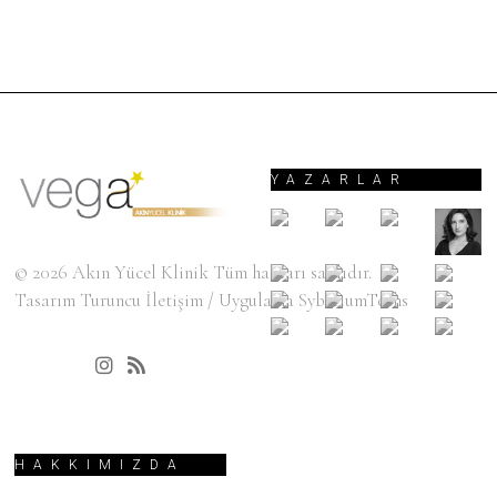
YAZARLAR
© 2026
Akın Yücel Klinik
Tüm hakları saklıdır.
Tasarım
Turuncu İletişim
/ Uygulama
SyberiumTechs
HAKKIMIZDA