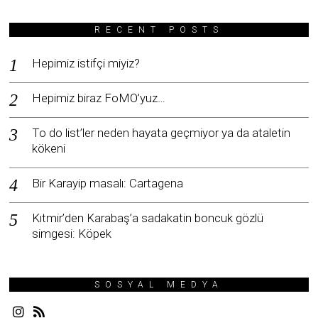
RECENT POSTS
Hepimiz istifçi miyiz?
Hepimiz biraz FoMO’yuz…
To do list’ler neden hayata geçmiyor ya da ataletin
kökeni
Bir Karayip masalı: Cartagena
Kıtmir’den Karabaş’a sadakatin boncuk gözlü
simgesi: Köpek
SOSYAL MEDYA