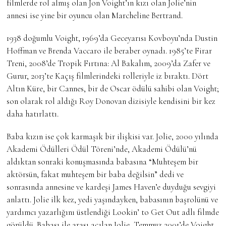
filmlerde rol almış olan Jon Voight’ın kızı olan Jolie’nin
annesi ise yine bir oyuncu olan Marcheline Bertrand.
1938 doğumlu Voight, 1969’da Geceyarısı Kovboyu’nda Dustin
Hoffman ve Brenda Vaccaro ile beraber oynadı. 1985’te Firar
Treni, 2008’de Tropik Fırtına: Al Bakalım, 2009’da Zafer ve
Gurur, 2013’te Kaçış filmlerindeki rolleriyle iz bıraktı. Dört
Altın Küre, bir Cannes, bir de Oscar ödülü sahibi olan Voight;
son olarak rol aldığı Roy Donovan dizisiyle kendisini bir kez
daha hatırlattı.
Baba kızın ise çok karmaşık bir ilişkisi var. Jolie, 2000 yılında
Akademi Ödülleri Ödül Töreni’nde, Akademi Ödülü’nü
aldıktan sonraki konuşmasında babasına “Muhteşem bir
aktörsün, fakat muhteşem bir baba değilsin” dedi ve
sonrasında annesine ve kardeşi James Haven’e duyduğu sevgiyi
anlattı. Jolie ilk kez, yedi yaşındayken, babasının başrolünü ve
yardımcı yazarlığını üstlendiği Lookin’ to Get Out adlı filmde
görüldü. Babası ile arası açılan Jolie, Temmuz 2001’de Voight