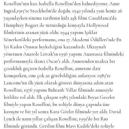
Rosellini’nin kızı Isabella Rosellini’den bahsediyoruz. Anne
Ingrid,1915’te Stockholm’de doğdu. 1942 yılında yani henüz 26
yaşındayken sinema tarihinin kült aşk filmi Casablanca’da
Humphrey Bogart ile tutturduğu kimyayla Hollywood
filmlerinin aranan yüzü oldu. 1944 yapımı Işıklar
Sönerken’deki performansı, ona 17. Akademi Ödülleri’nde En
İyi Kadın Oyuncu heykelciğini kazandırdı. Ukraynalı
yönetmen Anatole Litvak’ın 1956 yapımı Anastasia filmindeki
performansıyla ikinci Oscar’ı aldı. Annesinden uzakta bir
çocukluk geçiren Isabella Rosellini, annesine dair
konuşurken, onu çok az görebildiğini anlatıyor. 1983’te
Lancome’un ilk yüzü olarak gösteri dünyasına adım atan
Rosellini; 1976 yapımı Buhranlı Yıllar filminde annesiyle
birlikte rol aldı. İlk çıkışını 1985 yılındaki Beyaz Geceler
filmiyle yapan Rosellini; bu rolüyle dünya çapında üne
kavuştu ve bir yıl sonra Kara Gözler filminde yer aldı. David
Lynch ile uzun yıllar çalışan Rosellini; 1991’de bir Rus
filminde göründü. Gerilim filmi Mavi Kadife’deki rolüyle