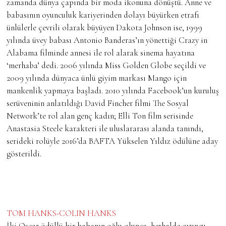
zamanda dünya çapında bir moda ikonuna dönüştü. Anne ve
babasının oyunculuk kariyerinden dolayı büyürken etrafı
ünlülerle çevrili olarak büyüyen Dakota Johnson ise, 1999
yılında üvey babası Antonio Banderas’ın yönettiği Crazy in
Alabama filminde annesi ile rol alarak sinema hayatına
‘merhaba’ dedi. 2006 yılında Miss Golden Globe seçildi ve
2009 yılında dünyaca ünlü giyim markası Mango için
mankenlik yapmaya başladı. 2010 yılında Facebook’un kuruluş
serüveninin anlatıldığı David Fincher filmi The Sosyal
Network’te rol alan genç kadın; Elli Ton film serisinde
Anastasia Steele karakteri ile uluslararası alanda tanındı,
serideki rolüyle 2016’da BAFTA Yükselen Yıldız ödülüne aday
gösterildi.
TOM HANKS-COLIN HANKS
İki Oscar ödüllü bir babanın oğlu olunca, herhalde oyuncu