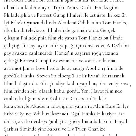
olmak da kader oluyor. Tıpkı Tom ve Colin Hanks gibi.
Philadelphia ve Forrest Gump filmleri ile üst üste iki kez En
İyi Erkek Oyuncu dalında Akademi Ödülü alan Tom Hanks,
ilk olarak televizyon filmlerinde görünür oldu. Gerçek
çıkışını Philadelphia filmiyle yapan Tom Hanks bu filmde
çalıştığı firmayı ayrımcılık yaptığı için dava eden AIDS’li bir
gay avukatı canlandırdı. Hanks’in başarısı 1994 yazında
çektiği Forrest Gump ile devam etti ve sonrasında onu
astronot James Lovell rolünde oynadığı Apollo 13 filminde
gördük. Hanks, Steven Spielberg’ü ise Er Ryan’ı Kurtarmak
filmi buluşturdu. Film şimdiye kadar yapılmış olan en iyi savaş
filmlerinden biri olarak kabul gördü. Yeni Hayat filminde
canlandırdığı modern Robinson Crusoe rolündeki
karakteriyle Akademi adaylığının yanı sıra Altın Küre En İyi
Erkek Oyuncu ödülünü kazandı. Oğul Hanks’in kariyeri ise
daha çok dizilerde yoğunlaştı. 1996 yılında babasının Hayal
Şarkısı filminde yine babası ve Liv Tyler, Charlize