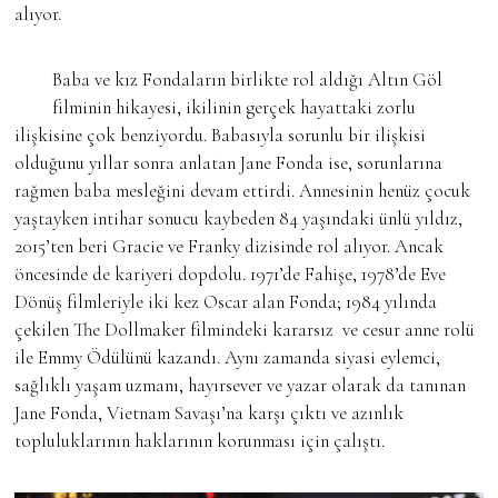
alıyor.
Baba ve kız Fondaların birlikte rol aldığı Altın Göl
filminin hikayesi, ikilinin gerçek hayattaki zorlu
ilişkisine çok benziyordu. Babasıyla sorunlu bir ilişkisi
olduğunu yıllar sonra anlatan Jane Fonda ise, sorunlarına
rağmen baba mesleğini devam ettirdi. Annesinin henüz çocuk
yaştayken intihar sonucu kaybeden 84 yaşındaki ünlü yıldız,
2015’ten beri Gracie ve Franky dizisinde rol alıyor. Ancak
öncesinde de kariyeri dopdolu. 1971’de Fahişe, 1978’de Eve
Dönüş filmleriyle iki kez Oscar alan Fonda; 1984 yılında
çekilen The Dollmaker filmindeki kararsız ve cesur anne rolü
ile Emmy Ödülünü kazandı. Aynı zamanda siyasi eylemci,
sağlıklı yaşam uzmanı, hayırsever ve yazar olarak da tanınan
Jane Fonda, Vietnam Savaşı’na karşı çıktı ve azınlık
topluluklarının haklarının korunması için çalıştı.