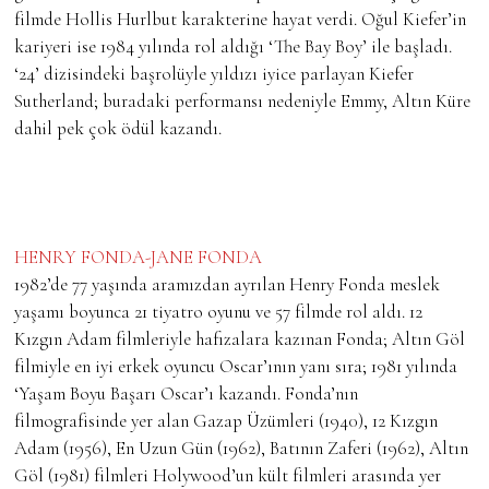
filmde Hollis Hurlbut karakterine hayat verdi. Oğul Kiefer’in
kariyeri ise 1984 yılında rol aldığı ‘The Bay Boy’ ile başladı.
‘24’ dizisindeki başrolüyle yıldızı iyice parlayan Kiefer
Sutherland; buradaki performansı nedeniyle Emmy, Altın Küre
dahil pek çok ödül kazandı.
HENRY FONDA-JANE FONDA
1982’de 77 yaşında aramızdan ayrılan Henry Fonda meslek
yaşamı boyunca 21 tiyatro oyunu ve 57 filmde rol aldı. 12
Kızgın Adam filmleriyle hafızalara kazınan Fonda; Altın Göl
filmiyle en iyi erkek oyuncu Oscar’ının yanı sıra; 1981 yılında
‘Yaşam Boyu Başarı Oscar’ı kazandı. Fonda’nın
filmografisinde yer alan Gazap Üzümleri (1940), 12 Kızgın
Adam (1956), En Uzun Gün (1962), Batının Zaferi (1962), Altın
Göl (1981) filmleri Holywood’un kült filmleri arasında yer