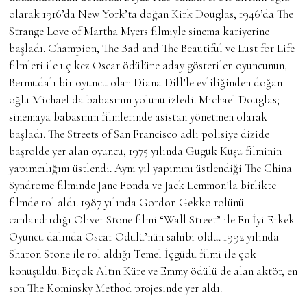
olarak 1916’da New York’ta doğan Kirk Douglas, 1946’da The
Strange Love of Martha Myers filmiyle sinema kariyerine
başladı. Champion, The Bad and The Beautiful ve Lust for Life
filmleri ile üç kez Oscar ödülüne aday gösterilen oyuncunun,
Bermudalı bir oyuncu olan Diana Dill’le evliliğinden doğan
oğlu Michael da babasının yolunu izledi. Michael Douglas;
sinemaya babasının filmlerinde asistan yönetmen olarak
başladı. The Streets of San Francisco adlı polisiye dizide
başrolde yer alan oyuncu, 1975 yılında Guguk Kuşu filminin
yapımcılığını üstlendi. Aynı yıl yapımını üstlendiği The China
Syndrome filminde Jane Fonda ve Jack Lemmon’la birlikte
filmde rol aldı. 1987 yılında Gordon Gekko rolünü
canlandırdığı Oliver Stone filmi “Wall Street” ile En İyi Erkek
Oyuncu dalında Oscar Ödülü’nün sahibi oldu. 1992 yılında
Sharon Stone ile rol aldığı Temel İçgüdü filmi ile çok
konuşuldu. Birçok Altın Küre ve Emmy ödülü de alan aktör, en
son The Kominsky Method projesinde yer aldı.