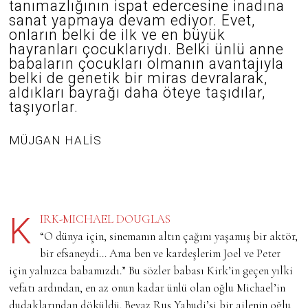
tanımazlığının ispat edercesine inadına
sanat yapmaya devam ediyor. Evet,
onların belki de ilk ve en büyük
hayranları çocuklarıydı. Belki ünlü anne
babaların çocukları olmanın avantajıyla
belki de genetik bir miras devralarak,
aldıkları bayrağı daha öteye taşıdılar,
taşıyorlar.
MÜJGAN HALİS
KIRK-MICHAEL DOUGLAS
“O dünya için, sinemanın altın çağını yaşamış bir aktör,
bir efsaneydi… Ama ben ve kardeşlerim Joel ve Peter
için yalnızca babamızdı.” Bu sözler babası Kirk’in geçen yılki
vefatı ardından, en az onun kadar ünlü olan oğlu Michael’in
dudaklarından döküldü. Beyaz Rus Yahudi’si bir ailenin oğlu