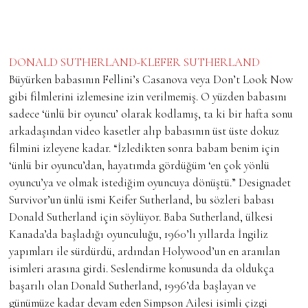
DONALD SUTHERLAND-KLEFER SUTHERLAND
Büyürken babasının Fellini’s Casanova veya Don’t Look Now
gibi filmlerini izlemesine izin verilmemiş. O yüzden babasını
sadece ‘ünlü bir oyuncu’ olarak kodlamış, ta ki bir hafta sonu
arkadaşından video kasetler alıp babasının üst üste dokuz
filmini izleyene kadar. “İzledikten sonra babam benim için
‘ünlü bir oyuncu’dan, hayatımda gördüğüm ‘en çok yönlü
oyuncu’ya ve olmak istediğim oyuncuya dönüştü.” Designadet
Survivor’un ünlü ismi Keifer Sutherland, bu sözleri babası
Donald Sutherland için söylüyor. Baba Sutherland, ülkesi
Kanada’da başladığı oyunculuğu, 1960’lı yıllarda İngiliz
yapımları ile sürdürdü, ardından Holywood’un en aranılan
isimleri arasına girdi. Seslendirme konusunda da oldukça
başarılı olan Donald Sutherland, 1996’da başlayan ve
günümüze kadar devam eden Simpson Ailesi isimli çizgi