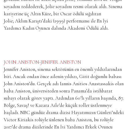
soyadını reddederek, Jolie soyadını resmi olarak aldı. Sinema
kariyerine üç Altın Küre, bir Oscar ödülü sığdıran
Jolie; Aklım Karıştı’daki (1999) performansı ile En İyi
Yardımcı Kadın Oyuncu dalında Akademi Ödülü aldı.
JOHN ANISTON-JENIFER ANISTON
Jennifer Aniston, sinema sektörünün en önemli yıldızlarından
biri. Ancak ondan önce ailenin yıldızı, Girit doğumlu babası
John Aniston’du. Gerçek adı Iannis Anitios Anastassakis olan
baba Aniston, üniversiteden sonra Panama’da istihbarat
subayı olarak görev yaptı. Ardından 60’lı yılların başında, 87.
Bölge, Savaş! ve Kazara Aile’de küçük roller üstlenmeye
başladı. NBC gündüz drama dizisi Hayatımızın Günleri’ndeki
Victor Kiriakis rolüyle ünlenen baba Aniston, bu rolüyle
2017’de drama dizilerinde En İyi Yardımcı Erkek Oyuncu