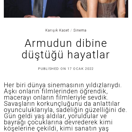
Karışık Kaset
/
Sinema
Armudun dibine
düştüğü hayatlar
3
PUBLISHED ON
17 OCAK 2022
0
H
A
Her biri dünya sinemasının yıldızlarıydı.
Z
Aşkı onların filmlerinden öğrendik,
I
R
macerayı onların filmleriyle sevdik.
A
Savaşların korkunçluğunu da anlattılar
N
oyunculuklarıyla, sadeliğin güzelliğini de.
2
0
Gün geldi yaş aldılar, yoruldular ve
2
bayrağı çocuklarına devrederek kimi
5
köşelerine çekildi, kimi sanatın yaş