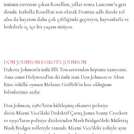
ününün zirvesine çıkan Rosellini; yıllar sonra Lancome’a geri
döndü. Isabella Rosellini son olarak Domina adlı dizide rol
alsa da hayatını daha çok çiftliğinde geçiriyor, hayvanlarla ve
bitkilerle iç içe bir yaşam sürüyor.
DON JOHNSON-DAKOTA JOHNSON
Dakota Johnson’u ünlü Elli Ton serisinden hepimiz tanıyoruz.
Ama onun Holywood’un iki ünlü ismi Don Johnson ve Altın
Küre ödüllü oyuncu Melanie Griffith’in kızı olduğunu
bilenlerimiz azdır.
Don Johnson, 1980’lerin kültleşmiş efsanevi polisiye
dizisi Miami Vice’daki Dedektif Çavuş James Sonny Crockett
ve 1990’ların polisiye dizilerinden Nash Bridges’deki Müfettiş
Nash Bridges rolleriyle tanındı. Miami Vice’deki rolüyle aynı