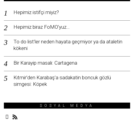
Hepimiz istifçi miyiz?
Hepimiz biraz FoMO’yuz…
To do list’ler neden hayata geçmiyor ya da ataletin
kökeni
Bir Karayip masalı: Cartagena
Kıtmir’den Karabaş’a sadakatin boncuk gözlü
simgesi: Köpek
SOSYAL MEDYA