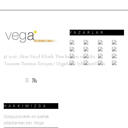
YAZARLAR
© 2026
Akın Yücel Klinik
Tüm hakları saklıdır.
Tasarım
Turuncu İletişim
/ Uygulama
SyberiumTechs
HAKKIMIZDA
Gökyüzündeki en parlak
yıldızlardan biri: Vega