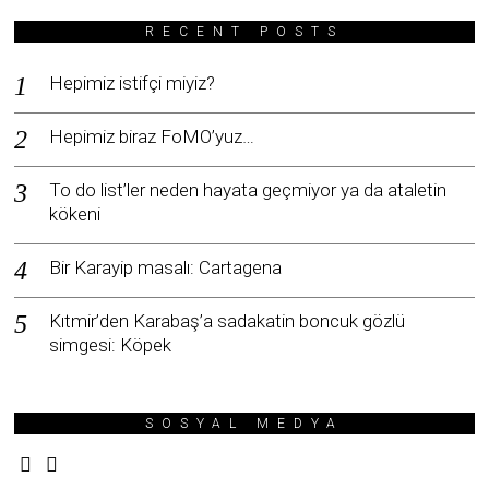
RECENT POSTS
Hepimiz istifçi miyiz?
Hepimiz biraz FoMO’yuz…
To do list’ler neden hayata geçmiyor ya da ataletin
kökeni
Bir Karayip masalı: Cartagena
Kıtmir’den Karabaş’a sadakatin boncuk gözlü
simgesi: Köpek
SOSYAL MEDYA