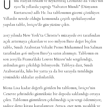
Ünlü İtalyan ressam ve heykeltıraş
Leonardo da Vinci
‘nin
1500’lü yıllarda yaptığı
“Salvator Mundi” (Dünyanın
Kurtarıcısı)
adlı Hz. İsa tablosunun gizemi çözülüyor.
Yıllardır nerede olduğu konusunda çeşitli spekülasyonlar
yapılan tablo, İsviçre’de gün yüzüne çıktı.
2017 yılında New York’ta Christie’s müzayede evi tarafından
açık artırmaya çıkarılan ve 100 milyon Euro değer biçilen
tablo, Suudi Arabistan Veliaht Prensi Muhammed bin Salman
tarafından 406 milyon Euro’ya satın alınmıştı. Tablonun en
son 2019’da Fransa’daki Louvre Müzesi’nde sergilendiği,
ardından geri çekildiği biliniyordu. Tabloya dair, Suudi
Arabistan’da, lüks bir yatta ya da bir sarayda tutulduğu
yönündeki iddialar aydınlatıldı.
Mona Lisa kadar değerli görülen bu tablonun, İsviçre’nin
Cenevre şehrindeki gümrüksüz bir depoda saklandığı ortaya
çıktı. Tablonun gümrükten çekilmediği için vergi ödenmiyor;
sadece depo kirası karşılanıyor. Ayrıca, eser nem, sıcaklık ve