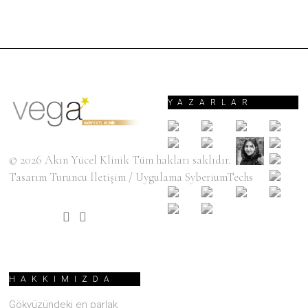
YAZARLAR
© 2026
Akın Yücel Klinik
Tüm hakları saklıdır.
Tasarım
Turuncu İletişim
/ Uygulama
SyberiumTechs
HAKKIMIZDA
Gökyüzündeki en parlak