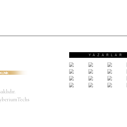
YAZARLAR
aklıdır.
yberiumTechs