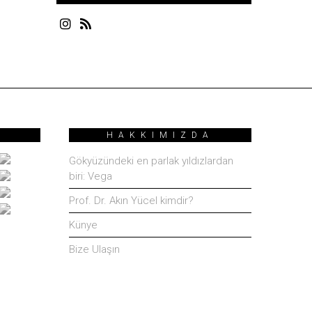
HAKKIMIZDA
Gökyüzündeki en parlak yıldızlardan
biri: Vega
Prof. Dr. Akın Yücel kimdir?
Künye
Bize Ulaşın