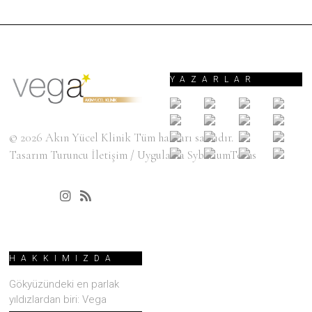
YAZARLAR
© 2026
Akın Yücel Klinik
Tüm hakları saklıdır.
Tasarım
Turuncu İletişim
/ Uygulama
SyberiumTechs
HAKKIMIZDA
Gökyüzündeki en parlak
yıldızlardan biri: Vega