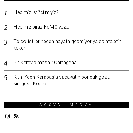
Hepimiz istifçi miyiz?
Hepimiz biraz FoMO’yuz…
To do list’ler neden hayata geçmiyor ya da ataletin
kökeni
Bir Karayip masalı: Cartagena
Kıtmir’den Karabaş’a sadakatin boncuk gözlü
simgesi: Köpek
SOSYAL MEDYA