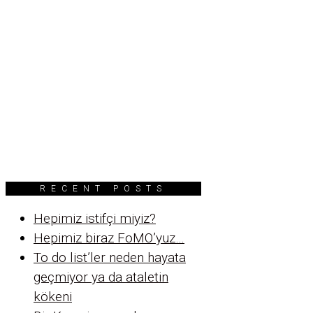
RECENT POSTS
Hepimiz istifçi miyiz?
Hepimiz biraz FoMO’yuz…
To do list’ler neden hayata
geçmiyor ya da ataletin
kökeni