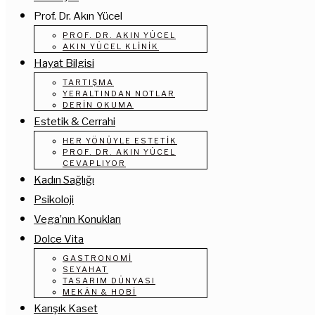
Prof. Dr. Akın Yücel
PROF. DR. AKIN YÜCEL
AKIN YÜCEL KLINIK
Hayat Bilgisi
TARTIŞMA
YERALTINDAN NOTLAR
DERIN OKUMA
Estetik & Cerrahi
HER YÖNÜYLE ESTETIK
PROF. DR. AKIN YÜCEL
CEVAPLIYOR
Kadın Sağlığı
Psikoloji
Vega’nın Konukları
Dolce Vita
GASTRONOMI
SEYAHAT
TASARIM DÜNYASI
MEKÂN & HOBI
Karışık Kaset