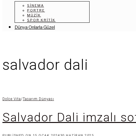
SINEMA
PORTRE
MÜZIK
SPOR KRITIK
Dünya Onlarla Güzel
salvador dali
Dolce Vita
/
Tasarım Dünyası
Salvador Dali imzalı so
PUBLISHED ON
15 OCAK 2024
30 HAZIRAN 2025