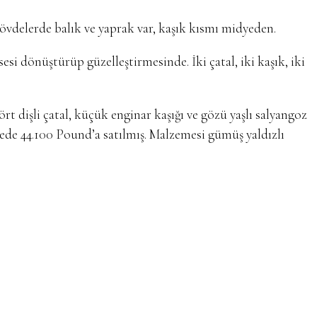
gövdelerde balık ve yaprak var, kaşık kısmı midyeden.
si dönüştürüp güzelleştirmesinde. İki çatal, iki kaşık, iki
 dört dişli çatal, küçük enginar kaşığı ve gözü yaşlı salyangoz
dede 44.100 Pound’a satılmış. Malzemesi gümüş yaldızlı