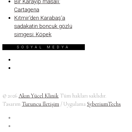
Bir Karayip masalı:
Cartagena
Kıtmir’den Karabaş’a
sadakatin boncuk gözlü
simgesi: Köpek
SOSYAL MEDYA
© 2026
Akın Yücel Klinik
Tüm hakları saklıdır.
Tasarım
Turuncu İletişim
/ Uygulama
SyberiumTechs