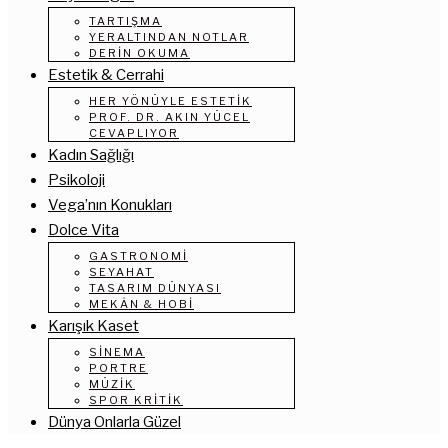
TARTIŞMA
YERALTINDAN NOTLAR
DERIN OKUMA
Estetik & Cerrahi
HER YÖNÜYLE ESTETIK
PROF. DR. AKIN YÜCEL
CEVAPLIYOR
Kadın Sağlığı
Psikoloji
Vega’nın Konukları
Dolce Vita
GASTRONOMI
SEYAHAT
TASARIM DÜNYASI
MEKÂN & HOBI
Karışık Kaset
SINEMA
PORTRE
MÜZIK
SPOR KRITIK
Dünya Onlarla Güzel