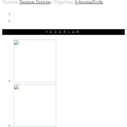
Tasarım
Turuncu İletişim
/ Uygulama
SyberiumTechs
YAZARLAR