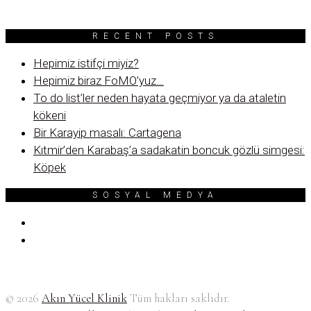
RECENT POSTS
Hepimiz istifçi miyiz?
Hepimiz biraz FoMO’yuz…
To do list’ler neden hayata geçmiyor ya da ataletin
kökeni
Bir Karayip masalı: Cartagena
Kıtmir’den Karabaş’a sadakatin boncuk gözlü simgesi:
Köpek
SOSYAL MEDYA
© 2026
Akın Yücel Klinik
Tüm hakları saklıdır.