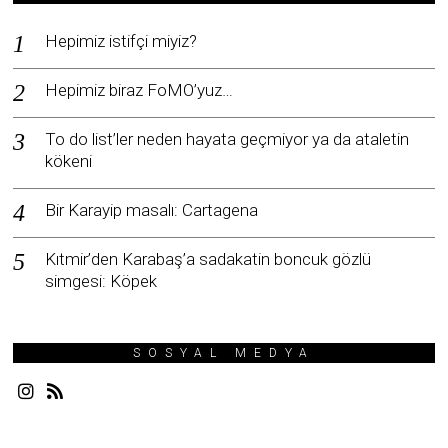
Hepimiz istifçi miyiz?
Hepimiz biraz FoMO’yuz…
To do list’ler neden hayata geçmiyor ya da ataletin
kökeni
Bir Karayip masalı: Cartagena
Kıtmir’den Karabaş’a sadakatin boncuk gözlü
simgesi: Köpek
SOSYAL MEDYA