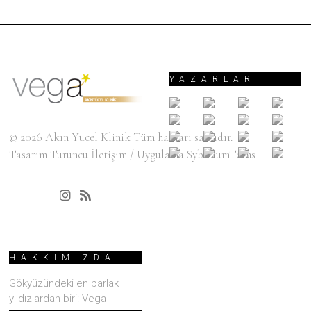
YAZARLAR
© 2026
Akın Yücel Klinik
Tüm hakları saklıdır.
Tasarım
Turuncu İletişim
/ Uygulama
SyberiumTechs
HAKKIMIZDA
Gökyüzündeki en parlak
yıldızlardan biri: Vega