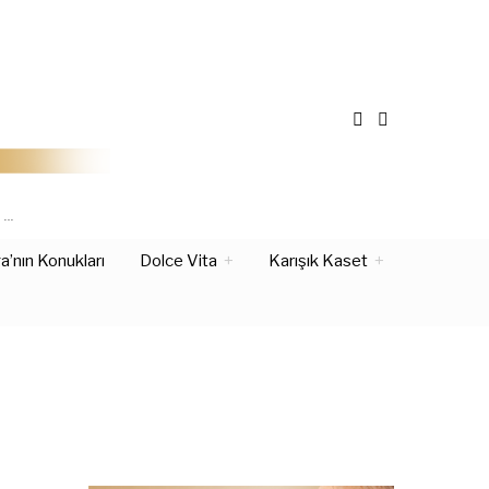
Z…
’nın Konukları
Dolce Vita
Karışık Kaset