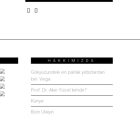
HAKKIMIZDA
Gökyüzündeki en parlak yıldızlardan
biri: Vega
Prof. Dr. Akın Yücel kimdir?
Künye
Bize Ulaşın