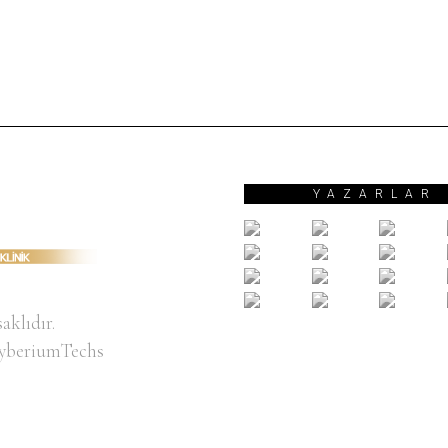
YAZARLAR
aklıdır.
yberiumTechs