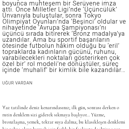
boyunca muhteşem bir Serüvene imza
attı. Önce Milletler Ligi’nde ‘Üçüncülük’
Ünvanıyla buluştular, sonra Tokyo
Olimpiyat Oyunları’nda ‘Beşinci’ oldular ve
nihayetinde ‘Avrupa Şampiyonası’nı
üçüncü sırada bitirerek ‘Bronz madalya’ya
uzandılar. Ama bu sportif başarıların
ötesinde futbolun hâkim olduğu bu ‘eril’
topraklarda kadınların gücünü, ruhunu,
varabilecekleri noktaları gösterirken çok
özel bir’ rol modeli’ne dönüştüler, süreç
içinde ‘muhalif’ bir kimlik bile kazandılar…
UĞUR VARDAN
Yaz tatilinde deniz kenarındasınız; ilk gün, sonrası derken o
rutin denklem sizi giderek sıkmaya başlıyor… Yüzme,
bronzlaşma, yemek, tekrar suya dalma; bu klasikleşen denklemi