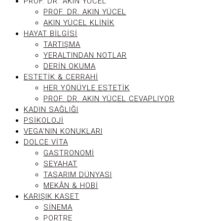
PROF. DR. AKIN YÜCEL
PROF. DR. AKIN YÜCEL
AKIN YÜCEL KLINIK
HAYAT BILGISI
TARTIŞMA
YERALTINDAN NOTLAR
DERIN OKUMA
ESTETIK & CERRAHI
HER YÖNÜYLE ESTETIK
PROF. DR. AKIN YÜCEL CEVAPLIYOR
KADIN SAĞLIĞI
PSIKOLOJI
VEGA’NIN KONUKLARI
DOLCE VITA
GASTRONOMI
SEYAHAT
TASARIM DÜNYASI
MEKÂN & HOBI
KARIŞIK KASET
SINEMA
PORTRE