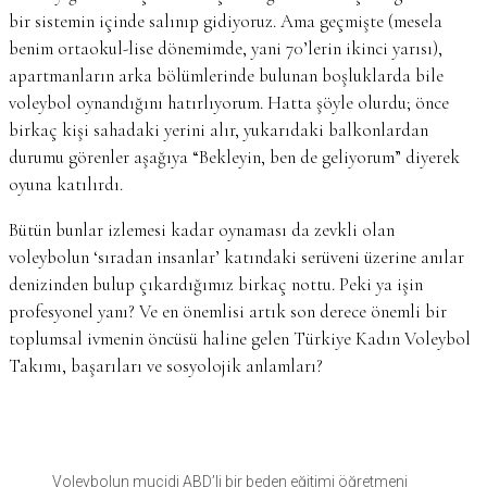
bir sistemin içinde salınıp gidiyoruz. Ama geçmişte (mesela
benim ortaokul-lise dönemimde, yani 70’lerin ikinci yarısı),
apartmanların arka bölümlerinde bulunan boşluklarda bile
voleybol oynandığını hatırlıyorum. Hatta şöyle olurdu; önce
birkaç kişi sahadaki yerini alır, yukarıdaki balkonlardan
durumu görenler aşağıya “Bekleyin, ben de geliyorum” diyerek
oyuna katılırdı.
Bütün bunlar izlemesi kadar oynaması da zevkli olan
voleybolun ‘sıradan insanlar’ katındaki serüveni üzerine anılar
denizinden bulup çıkardığımız birkaç nottu. Peki ya işin
profesyonel yanı? Ve en önemlisi artık son derece önemli bir
toplumsal ivmenin öncüsü haline gelen Türkiye Kadın Voleybol
Takımı, başarıları ve sosyolojik anlamları?
Voleybolun mucidi ABD’li bir beden eğitimi öğretmeni