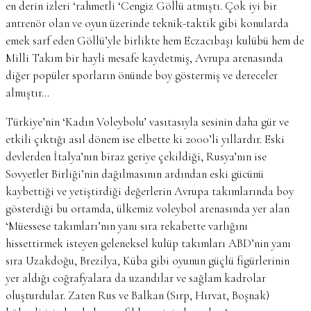
en derin izleri ‘rahmetli ‘Cengiz Göllü atmıştı. Çok iyi bir
antrenör olan ve oyun üzerinde teknik-taktik gibi konularda
emek sarf eden Göllü’yle birlikte hem Eczacıbaşı kulübü hem de
Milli Takım bir hayli mesafe kaydetmiş, Avrupa arenasında
diğer popüler sporların önünde boy göstermiş ve dereceler
almıştır…
Türkiye’nin ‘Kadın Voleybolu’ vasıtasıyla sesinin daha gür ve
etkili çıktığı asıl dönem ise elbette ki 2000’li yıllardır. Eski
devlerden İtalya’nın biraz geriye çekildiği, Rusya’nın ise
Sovyetler Birliği’nin dağılmasının ardından eski gücünü
kaybettiği ve yetiştirdiği değerlerin Avrupa takımlarında boy
gösterdiği bu ortamda, ülkemiz voleybol arenasında yer alan
‘Müessese takımları’nın yanı sıra rekabette varlığını
hissettirmek isteyen geleneksel kulüp takımları ABD’nin yanı
sıra Uzakdoğu, Brezilya, Küba gibi oyunun güçlü figürlerinin
yer aldığı coğrafyalara da uzandılar ve sağlam kadrolar
oluşturdular. Zaten Rus ve Balkan (Sırp, Hırvat, Boşnak)