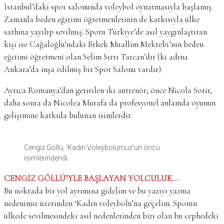
İstanbul’daki spor salonunda voleybol oynatmasıyla başlamış.
Zamanla beden eğitimi öğretmenlerinin de katkısıyla ülke
sathına yayılıp sevilmiş. Sporu Türkiye’de asıl yaygınlaştıran
kişi ise Cağaloğlu’ndaki Erkek Muallim Mektebi’nin beden
eğitimi öğretmeni olan Selim Sırrı Tarcan’dır (ki adına
Ankara’da inşa edilmiş bir Spor Salonu vardır).
Ayrıca Romanya’dan getirilen iki antrenör; önce Nicola Sotir,
daha sonra da Nicolea Murafa da profesyonel anlamda oyunun
gelişimine katkıda bulunan isimlerdir.
Cengiz Göllü, ‘Kadın Voleybolumuz’un öncü
isimlerindendi.
CENGİZ GÖLLÜ’YLE BAŞLAYAN YOLCULUK…
Bu noktada bir yol ayrımına gidelim ve bu yazıyı yazma
nedenimiz üzerinden ‘Kadın voleybolu’na geçelim. Sporun
ülkede sevilmesindeki asıl nedenlerinden biri olan bu cephedeki