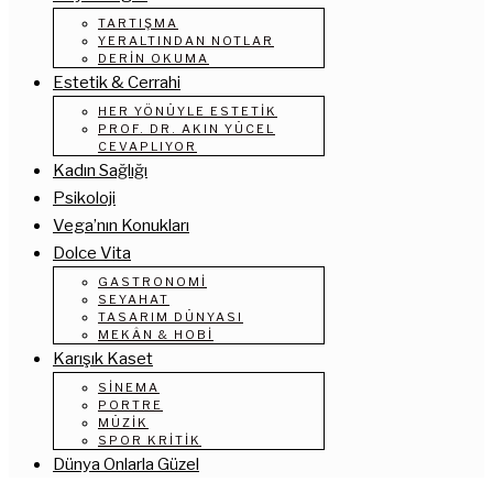
TARTIŞMA
YERALTINDAN NOTLAR
DERIN OKUMA
Estetik & Cerrahi
HER YÖNÜYLE ESTETIK
PROF. DR. AKIN YÜCEL
CEVAPLIYOR
Kadın Sağlığı
Psikoloji
Vega’nın Konukları
Dolce Vita
GASTRONOMI
SEYAHAT
TASARIM DÜNYASI
MEKÂN & HOBI
Karışık Kaset
SINEMA
PORTRE
MÜZIK
SPOR KRITIK
Dünya Onlarla Güzel