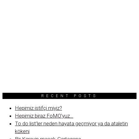
RECENT POSTS
Hepimiz istifçi miyiz?
Hepimiz biraz FoMO’yuz…
To do list’ler neden hayata geçmiyor ya da ataletin
kökeni