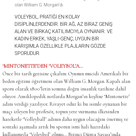
olan William G. Morgan’dı.
VOLEYBOL, PRATIĞI EN KOLAY
DISIPLINLERDENDIR. BIR AĞ, AZ BIRAZ GENIŞ
ALAN VE BIRKAÇ KATILIMCIYLA OYNANIR. VE
KADIN-ERKEK, YAŞLI-GENÇ; UYGUN BIR
KARIŞIMLA ÖZELLIKLE PLAJLARIN GÖZDE
SPORUDUR.
‘MINTONETTE’DEN ‘VOLEYBOL’A…
Önce bir tarih gezisine çıkalım: Oyunun mucidi Amerikalı bir
beden eğitimi öğretmeni olan William G. Morgan. Kapalı alan
sporu olarak 1800’lerin sonuna doğru insanlık tarihine dahil
oluyor. Ansiklopedik notlarda Morgan’ın keşfine ‘Mintonette’
adını verdiği yazılıyor. Rivayet odur ki bu isimle oynanan bir
maçı izleyen bir profesör, topun yere vurmama ilkesinden
hareketle ‘Volleyball’ adının daha uygun olacağını önermiş ve
sonraki aşamada artık bu sporun ismi hali hazırdaki
kullanımıyla ‘Voleybol’ olmuş… Birinci Dünya Savaşı’ında