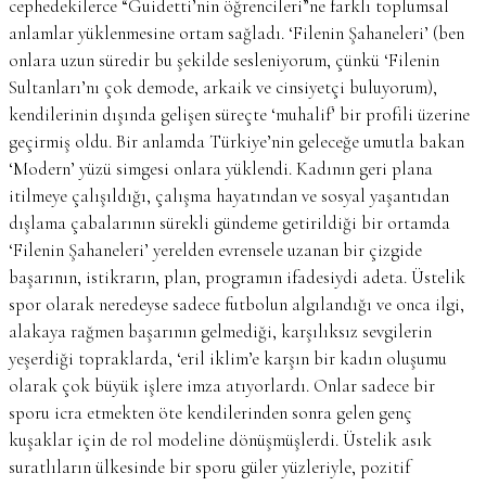
cephedekilerce “Guidetti’nin öğrencileri”ne farklı toplumsal
anlamlar yüklenmesine ortam sağladı. ‘Filenin Şahaneleri’ (ben
onlara uzun süredir bu şekilde sesleniyorum, çünkü ‘Filenin
Sultanları’nı çok demode, arkaik ve cinsiyetçi buluyorum),
kendilerinin dışında gelişen süreçte ‘muhalif’ bir profili üzerine
geçirmiş oldu. Bir anlamda Türkiye’nin geleceğe umutla bakan
‘Modern’ yüzü simgesi onlara yüklendi. Kadının geri plana
itilmeye çalışıldığı, çalışma hayatından ve sosyal yaşantıdan
dışlama çabalarının sürekli gündeme getirildiği bir ortamda
‘Filenin Şahaneleri’ yerelden evrensele uzanan bir çizgide
başarının, istikrarın, plan, programın ifadesiydi adeta. Üstelik
spor olarak neredeyse sadece futbolun algılandığı ve onca ilgi,
alakaya rağmen başarının gelmediği, karşılıksız sevgilerin
yeşerdiği topraklarda, ‘eril iklim’e karşın bir kadın oluşumu
olarak çok büyük işlere imza atıyorlardı. Onlar sadece bir
sporu icra etmekten öte kendilerinden sonra gelen genç
kuşaklar için de rol modeline dönüşmüşlerdi. Üstelik asık
suratlıların ülkesinde bir sporu güler yüzleriyle, pozitif