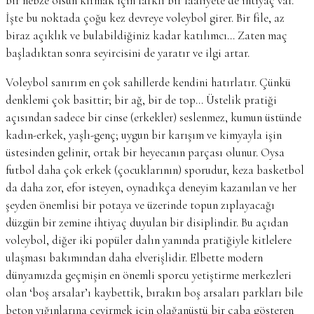
bir nebze olsun kırmak için farklı bir faaliyete de ihtiyaç var.
İşte bu noktada çoğu kez devreye voleybol girer. Bir file, az
biraz açıklık ve bulabildiğiniz kadar katılımcı… Zaten maç
başladıktan sonra seyircisini de yaratır ve ilgi artar.
Voleybol sanırım en çok sahillerde kendini hatırlatır. Çünkü
denklemi çok basittir; bir ağ, bir de top… Üstelik pratiği
açısından sadece bir cinse (erkekler) seslenmez, kumun üstünde
kadın-erkek, yaşlı-genç; uygun bir karışım ve kimyayla işin
üstesinden gelinir, ortak bir heyecanın parçası olunur. Oysa
futbol daha çok erkek (çocuklarının) sporudur, keza basketbol
da daha zor, efor isteyen, oynadıkça deneyim kazanılan ve her
şeyden önemlisi bir potaya ve üzerinde topun zıplayacağı
düzgün bir zemine ihtiyaç duyulan bir disiplindir. Bu açıdan
voleybol, diğer iki popüler dalın yanında pratiğiyle kitlelere
ulaşması bakımından daha elverişlidir. Elbette modern
dünyamızda geçmişin en önemli sporcu yetiştirme merkezleri
olan ‘boş arsalar’ı kaybettik, bırakın boş arsaları parkları bile
beton yığınlarına çevirmek için olağanüstü bir çaba gösteren