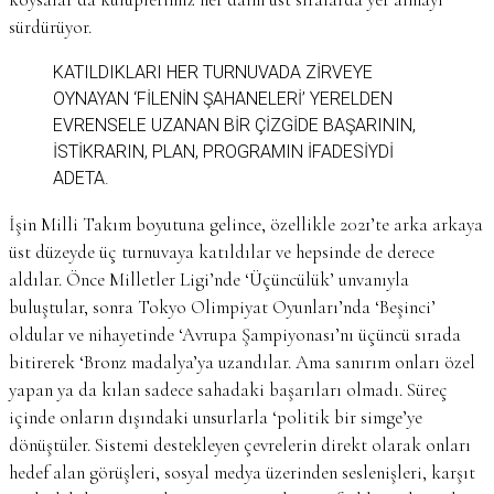
sürdürüyor.
KATILDIKLARI HER TURNUVADA ZIRVEYE
OYNAYAN ‘FILENIN ŞAHANELERI’ YERELDEN
EVRENSELE UZANAN BIR ÇIZGIDE BAŞARININ,
İSTİKRARIN, PLAN, PROGRAMIN IFADESIYDI
ADETA.
İşin Milli Takım boyutuna gelince, özellikle 2021’te arka arkaya
üst düzeyde üç turnuvaya katıldılar ve hepsinde de derece
aldılar. Önce Milletler Ligi’nde ‘Üçüncülük’ unvanıyla
buluştular, sonra Tokyo Olimpiyat Oyunları’nda ‘Beşinci’
oldular ve nihayetinde ‘Avrupa Şampiyonası’nı üçüncü sırada
bitirerek ‘Bronz madalya’ya uzandılar. Ama sanırım onları özel
yapan ya da kılan sadece sahadaki başarıları olmadı. Süreç
içinde onların dışındaki unsurlarla ‘politik bir simge’ye
dönüştüler. Sistemi destekleyen çevrelerin direkt olarak onları
hedef alan görüşleri, sosyal medya üzerinden seslenişleri, karşıt