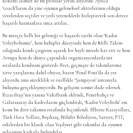
kökenli isimler de bu profilde yerini alıyordu. Ayrıca
‘coach’larını da yine oyunun geleneksel aktörlerinin olduğu
yörelerden seçtiler ve yerli yeteneklerle birleştirerek son derece
başarılı harmanlara imza attılar…
Bu süreçte belli bir geleneği ve başarılı tarihi olan ‘Kadın
Voleybolumuz’, hem kulüpler düzeyinde hem de Milli Takım
odağında kendi çizgisini aşarak bir hayli mesafe kat etti ve hem
Avrupa hem de dünya çapındaki organizasyonlarda üst
sıralarda kendisini gösterdi. Evet, geçmişte de takımlarımız
zirve yarışlarına dahil oluyor, bazen ‘Final Four’da da yer
alıyordu ama süreklilik ve özellikle ‘Şampiyon’ unvanıyla
buluşma gerçekleşmiyordu. Bu gelişimi somut ifade edersek
Eczacıbaşı’nın yanına Vakıfbank eklendi, Fenerbahçe ve
Galatasaray da kadrolarını güçlendirdi, ‘Kadın Voleybolu’ eni
konu bu dört takımın etrafında biçimlendi. Elbette Karayolları,
Türk Hava Yolları, Beşiktaş, Nilüfer Belediyesi, Sarıyer, PTT,
eskilerden bir klasik olan Yeşilyurt gibi takımlar da oyunun
gelişimini katkıda bulundular…