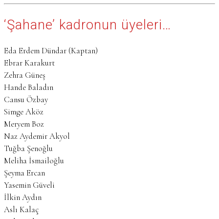
‘Şahane’ kadronun üyeleri…
Eda Erdem Dündar (Kaptan)
Ebrar Karakurt
Zehra Güneş
Hande Baladın
Cansu Özbay
Simge Aköz
Meryem Boz
Naz Aydemir Akyol
Tuğba Şenoğlu
Meliha İsmailoğlu
Şeyma Ercan
Yasemin Güveli
İlkin Aydın
Aslı Kalaç