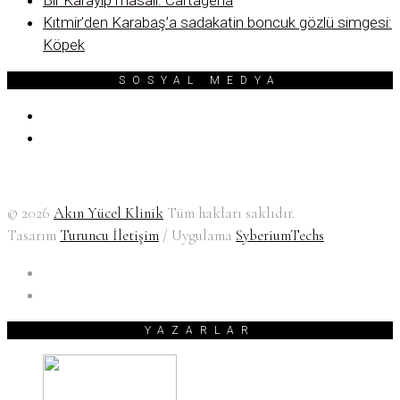
Bir Karayip masalı: Cartagena
Kıtmir’den Karabaş’a sadakatin boncuk gözlü simgesi:
Köpek
SOSYAL MEDYA
© 2026
Akın Yücel Klinik
Tüm hakları saklıdır.
Tasarım
Turuncu İletişim
/ Uygulama
SyberiumTechs
YAZARLAR