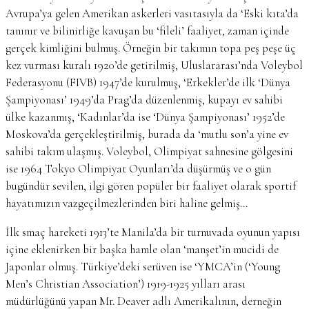
Avrupa’ya gelen Amerikan askerleri vasıtasıyla da ‘Eski kıta’da
tanınır ve bilinirliğe kavuşan bu ‘fileli’ faaliyet, zaman içinde
gerçek kimliğini bulmuş. Örneğin bir takımın topa peş peşe üç
kez vurması kuralı 1920’de getirilmiş, Uluslararası’nda Voleybol
Federasyonu (FIVB) 1947’de kurulmuş, ‘Erkekler’de ilk ‘Dünya
Şampiyonası’ 1949’da Prag’da düzenlenmiş, kupayı ev sahibi
ülke kazanmış, ‘Kadınlar’da ise ‘Dünya Şampiyonası’ 1952’de
Moskova’da gerçekleştirilmiş, burada da ‘mutlu son’a yine ev
sahibi takım ulaşmış. Voleybol, Olimpiyat sahnesine gölgesini
ise 1964 Tokyo Olimpiyat Oyunları’da düşürmüş ve o gün
bugündür sevilen, ilgi gören popüler bir faaliyet olarak sportif
hayatımızın vazgeçilmezlerinden biri haline gelmiş…
İlk smaç hareketi 1913’te Manila’da bir turnuvada oyunun yapısı
içine eklenirken bir başka hamle olan ‘manşet’in mucidi de
Japonlar olmuş. Türkiye’deki serüven ise ‘YMCA’in (‘Young
Men’s Christian Association’) 1919-1925 yılları arası
müdürlüğünü yapan Mr. Deaver adlı Amerikalının, derneğin