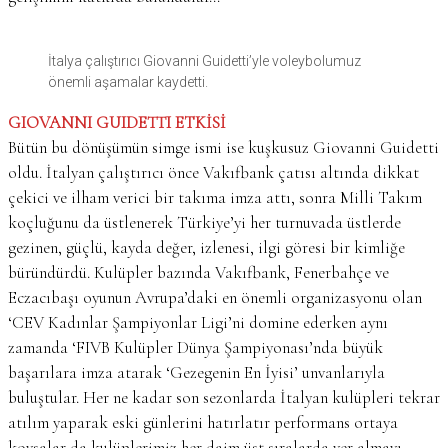
İtalya çalıştırıcı Giovanni Guidetti’yle voleybolumuz
önemli aşamalar kaydetti.
GIOVANNI GUIDETTI ETKİSİ
Bütün bu dönüşümün simge ismi ise kuşkusuz Giovanni Guidetti
oldu. İtalyan çalıştırıcı önce Vakıfbank çatısı altında dikkat
çekici ve ilham verici bir takıma imza attı, sonra Milli Takım
koçluğunu da üstlenerek Türkiye’yi her turnuvada üstlerde
gezinen, güçlü, kayda değer, izlenesi, ilgi göresi bir kimliğe
büründürdü. Kulüpler bazında Vakıfbank, Fenerbahçe ve
Eczacıbaşı oyunun Avrupa’daki en önemli organizasyonu olan
‘CEV Kadınlar Şampiyonlar Ligi’ni domine ederken aynı
zamanda ‘FIVB Kulüpler Dünya Şampiyonası’nda büyük
başarılara imza atarak ‘Gezegenin En İyisi’ unvanlarıyla
buluştular. Her ne kadar son sezonlarda İtalyan kulüpleri tekrar
atılım yaparak eski günlerini hatırlatır performans ortaya
koysalar da kulüplerimiz her daim üst sıralarda yer almayı