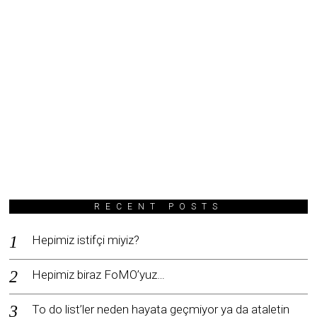
RECENT POSTS
Hepimiz istifçi miyiz?
Hepimiz biraz FoMO’yuz…
To do list’ler neden hayata geçmiyor ya da ataletin