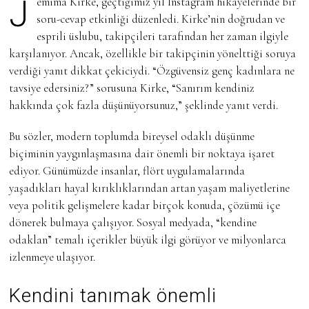
Jemima Kirke, geçtiğimiz yıl Instagram hikayelerinde bir
Z
I
soru-cevap etkinliği düzenledi. Kirke’nin doğrudan ve
R
esprili üslubu, takipçileri tarafından her zaman ilgiyle
A
N
karşılanıyor. Ancak, özellikle bir takipçinin yönelttiği soruya
2
0
verdiği yanıt dikkat çekiciydi. “Özgüvensiz genç kadınlara ne
2
tavsiye edersiniz?” sorusuna Kirke, “Sanırım kendiniz
5
hakkında çok fazla düşünüyorsunuz,” şeklinde yanıt verdi.
Bu sözler, modern toplumda bireysel odaklı düşünme
biçiminin yaygınlaşmasına dair önemli bir noktaya işaret
ediyor. Günümüzde insanlar, flört uygulamalarında
yaşadıkları hayal kırıklıklarından artan yaşam maliyetlerine
veya politik gelişmelere kadar birçok konuda, çözümü içe
dönerek bulmaya çalışıyor. Sosyal medyada, “kendine
odaklan” temalı içerikler büyük ilgi görüyor ve milyonlarca
izlenmeye ulaşıyor.
Kendini tanımak önemli