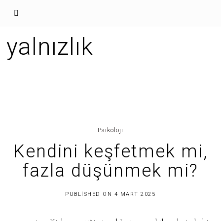
yalnızlık
Psikoloji
Kendini keşfetmek mi,
fazla düşünmek mi?
3
PUBLISHED ON
4 MART 2025
0
H
A