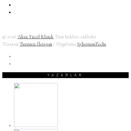
© 2026
Akın Yücel Klinik
Tüm hakları saklıdır.
Tasarım
Turuncu İletişim
/ Uygulama
SyberiumTechs
YAZARLAR