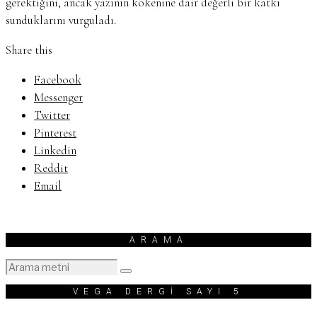
gerektiğini, ancak yazının kökenine dair değerli bir katkı
sunduklarını vurguladı.
Share this
Facebook
Messenger
Twitter
Pinterest
Linkedin
Reddit
Email
ARAMA
VEGA DERGİ SAYI 5