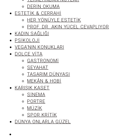
DERIN OKUMA
ESTETIK & CERRAHI
HER YÖNÜYLE ESTETIK
PROF. DR. AKIN YÜCEL CEVAPLIYOR
KADIN SAĞLIĞI
PSIKOLOJI
VEGA’NIN KONUKLARI
DOLCE VITA
GASTRONOMI
SEYAHAT
TASARIM DÜNYASI
MEKÂN & HOBI
KARIŞIK KASET
SINEMA
PORTRE
MÜZIK
SPOR KRITIK
DÜNYA ONLARLA GÜZEL