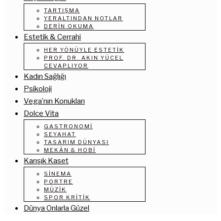
TARTIŞMA
YERALTINDAN NOTLAR
DERIN OKUMA
Estetik & Cerrahi
HER YÖNÜYLE ESTETIK
PROF. DR. AKIN YÜCEL
CEVAPLIYOR
Kadın Sağlığı
Psikoloji
Vega’nın Konukları
Dolce Vita
GASTRONOMI
SEYAHAT
TASARIM DÜNYASI
MEKÂN & HOBI
Karışık Kaset
SINEMA
PORTRE
MÜZIK
SPOR KRITIK
Dünya Onlarla Güzel