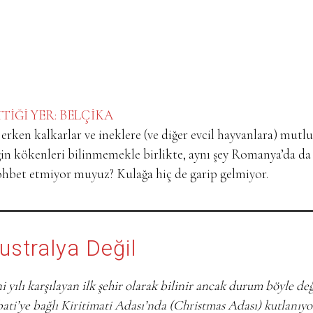
TTİĞİ YER: BELÇİKA
 erken kalkarlar ve ineklere (ve diğer evcil hayvanlara) mutlu
neğin kökenleri bilinmemekle birlikte, aynı şey Romanya’da da
ohbet etmiyor muyuz? Kulağa hiç de garip gelmiyor.
vustralya Değil
i yılı karşılayan ilk şehir olarak bilinir ancak durum böyle değ
bati’ye bağlı Kiritimati Adası’nda (Christmas Adası) kutlanıyo