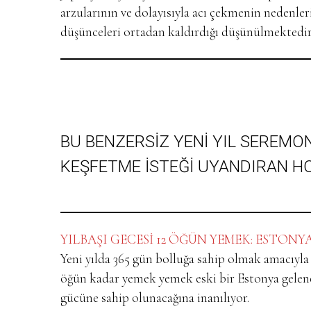
arzularının ve dolayısıyla acı çekmenin nedenleri
düşünceleri ortadan kaldırdığı düşünülmektedi
BU BENZERSİZ YENİ YIL SEREMON
KEŞFETME İSTEĞİ UYANDIRAN H
YILBAŞI GECESİ 12 ÖĞÜN YEMEK: ESTONY
Yeni yılda 365 gün bolluğa sahip olmak amacıyla 
öğün kadar yemek yemek eski bir Estonya gelene
gücüne sahip olunacağına inanılıyor.