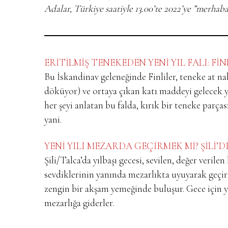
Adalar, Türkiye saatiyle 13.00’te 2022’ye ”merhaba
ERİTİLMİŞ TENEKEDEN YENİ YIL FALI: F
Bu İskandinav geleneğinde Finliler, teneke at nal
döküyor) ve ortaya çıkan katı maddeyi gelecek yı
her şeyi anlatan bu falda, kırık bir teneke parças
yani.
YENİ YILI MEZARDA GEÇİRMEK Mİ? ŞİLİ
Şili/Talca’da yılbaşı gecesi, sevilen, değer verile
sevdiklerinin yanında mezarlıkta uyuyarak geçiri
zengin bir akşam yemeğinde buluşur. Gece için yan
mezarlığa giderler.