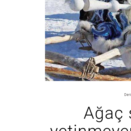
Der
Ağaç 