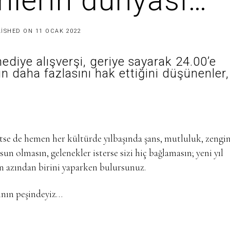
nlerin dünyası…
9
LISHED ON
11 OCAK 2022
T
E
M
ediye alışverşi, geriye sayarak 24.00’e
M
U
n daha fazlasını hak ettiğini düşünenler,
Z
2
0
2
5
etse de hemen her kültürde yılbaşında şans, mutluluk, zengin
sun olmasın, gelenekler isterse sizi hiç bağlamasın; yeni yıl
en azından birini yaparken bulursunuz.
sının peşindeyiz…