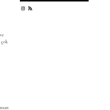
 ve
r çok
insan