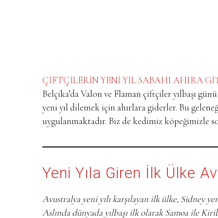
ÇİFTÇİLERİN YENİ YIL SABAHI AHIRA Gİ
Belçika’da Valon ve Flaman çiftçiler yılbaşı günü
yeni yıl dilemek için ahırlara giderler. Bu gele
uygulanmaktadır. Biz de kedimiz köpeğimizle s
Yeni Yıla Giren İlk Ülke A
Avustralya yeni yılı karşılayan ilk ülke, Sidney yen
Aslında dünyada yılbaşı ilk olarak Samoa ile Kiri