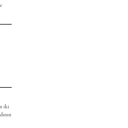
ve
n iki
adının