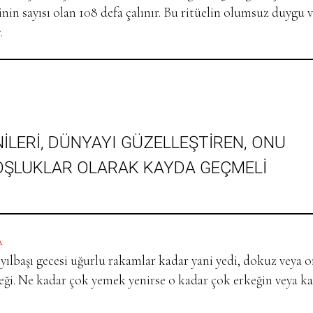
nin sayısı olan 108 defa çalınır. Bu ritüelin olumsuz duygu 
r.
İLERİ, DÜNYAYI GÜZELLEŞTİREN, ONU
OŞLUKLAR OLARAK KAYDA GEÇMELİ
A
yılbaşı gecesi uğurlu rakamlar kadar yani yedi, dokuz veya o
ği. Ne kadar çok yemek yenirse o kadar çok erkeğin veya k