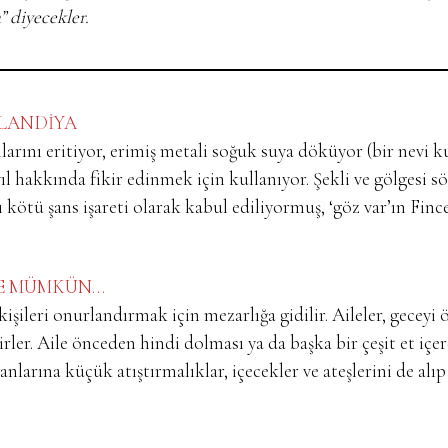
” diyecekler.
İNLANDİYA
larını eritiyor, erimiş metali soğuk suya döküyor (bir nevi 
l hakkında fikir edinmek için kullanıyor. Şekli ve gölgesi s
ı kötü şans işareti olarak kabul ediliyormuş, ‘göz var’ın Finc
’DE MÜMKÜN…
n kişileri onurlandırmak için mezarlığa gidilir. Aileler, geceyi 
rler. Aile önceden hindi dolması ya da başka bir çeşit et içe
larına küçük atıştırmalıklar, içecekler ve ateşlerini de alıp