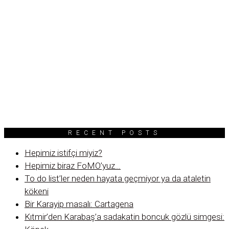
RECENT POSTS
Hepimiz istifçi miyiz?
Hepimiz biraz FoMO’yuz…
To do list’ler neden hayata geçmiyor ya da ataletin
kökeni
Bir Karayip masalı: Cartagena
Kıtmir’den Karabaş’a sadakatin boncuk gözlü simgesi: