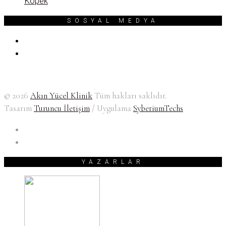
Köpek
SOSYAL MEDYA
© 2026
Akın Yücel Klinik
Tüm hakları saklıdır.
Tasarım
Turuncu İletişim
/ Uygulama
SyberiumTechs
YAZARLAR