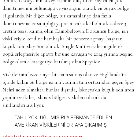
olarak, İskoçya’nın kuzey kısmını oluşturan, sayıca en çok
damıtımevinin bulunduğu ve yüzölçüm olarak en büyük bölge
Highlands. Bir diğer bölge, bir zamanlar 30’dan fazla
damıtımevine ev sahipliği yapan ancak aktif olarak sadece 3
üretim tesisi kalmış olan Campbeltown. Dördüncü bölge, isli
viskileriyle kendine bambaşka bir pencere açmayı başaran
küçük ada Islay. Son olarak, Single Malt viskilerin giderek
popülerleşmesiyle apayrı bir üne kavuşan ve 2014 yılında beşinci
bölge olarak kategoriye katılmış olan Speyside.
Viskilerinin lezzeti ayrı bir nam salmış olan ve Highlands’in
içinde kalan bu bölge ismini vadinin tam ortasından geçen Spey
Nehri’nden almakta. Bunlar dışında, İskoçya’da küçük adalarda
yapılan viskiler, Islands bölgesi viskileri olarak da
sınıflandırılabiliyor.
TAHIL YOKLUĞU MISIRLA FERMANTE EDİLEN
AMERİKAN VİSKİLERİNİ ORTAYA ÇIKARMIŞ