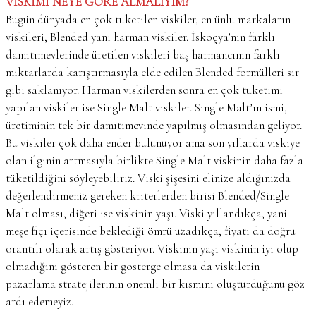
VİSKİMİ NEYE GÖRE ALMALIYIM?
Bugün dünyada en çok tüketilen viskiler, en ünlü markaların
viskileri, Blended yani harman viskiler. İskoçya’nın farklı
damıtımevlerinde üretilen viskileri baş harmancının farklı
miktarlarda karıştırmasıyla elde edilen Blended formülleri sır
gibi saklanıyor. Harman viskilerden sonra en çok tüketimi
yapılan viskiler ise Single Malt viskiler. Single Malt’ın ismi,
üretiminin tek bir damıtımevinde yapılmış olmasından geliyor.
Bu viskiler çok daha ender bulunuyor ama son yıllarda viskiye
olan ilginin artmasıyla birlikte Single Malt viskinin daha fazla
tüketildiğini söyleyebiliriz. Viski şişesini elinize aldığınızda
değerlendirmeniz gereken kriterlerden birisi Blended/Single
Malt olması, diğeri ise viskinin yaşı. Viski yıllandıkça, yani
meşe fıçı içerisinde beklediği ömrü uzadıkça, fiyatı da doğru
orantılı olarak artış gösteriyor. Viskinin yaşı viskinin iyi olup
olmadığını gösteren bir gösterge olmasa da viskilerin
pazarlama stratejilerinin önemli bir kısmını oluşturduğunu göz
ardı edemeyiz.