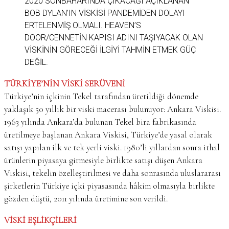
2020 SONBAHARINDA ÇIKACAĞI AÇIKLANAN
BOB DYLAN’IN VISKISI PANDEMIDEN DOLAYI
ERTELENMIŞ OLMALI. HEAVEN’S
DOOR/CENNETIN KAPISI ADINI TAŞIYACAK OLAN
VISKININ GÖRECEĞI ILGIYI TAHMIN ETMEK GÜÇ
DEĞIL.
TÜRKİYE’NİN VİSKİ SERÜVENİ
Türkiye’nin içkinin Tekel tarafından üretildiği dönemde
yaklaşık 50 yıllık bir viski macerası bulunuyor: Ankara Viskisi.
1963 yılında Ankara’da bulunan Tekel bira fabrikasında
üretilmeye başlanan Ankara Viskisi, Türkiye’de yasal olarak
satışı yapılan ilk ve tek yerli viski. 1980’li yıllardan sonra ithal
ürünlerin piyasaya girmesiyle birlikte satışı düşen Ankara
Viskisi, tekelin özelleştirilmesi ve daha sonrasında uluslararası
şirketlerin Türkiye içki piyasasında hâkim olmasıyla birlikte
gözden düştü, 2011 yılında üretimine son verildi.
VİSKİ EŞLİKÇİLERİ