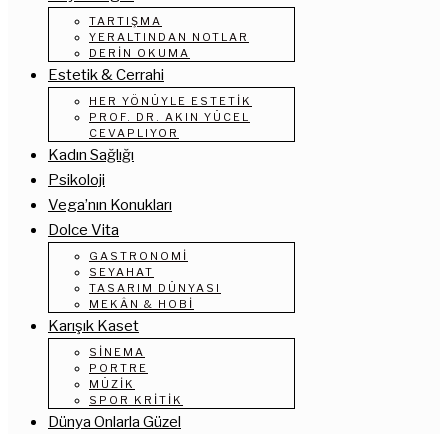
TARTIŞMA
YERALTINDAN NOTLAR
DERIN OKUMA
Estetik & Cerrahi
HER YÖNÜYLE ESTETIK
PROF. DR. AKIN YÜCEL
CEVAPLIYOR
Kadın Sağlığı
Psikoloji
Vega’nın Konukları
Dolce Vita
GASTRONOMI
SEYAHAT
TASARIM DÜNYASI
MEKÂN & HOBI
Karışık Kaset
SINEMA
PORTRE
MÜZIK
SPOR KRITIK
Dünya Onlarla Güzel