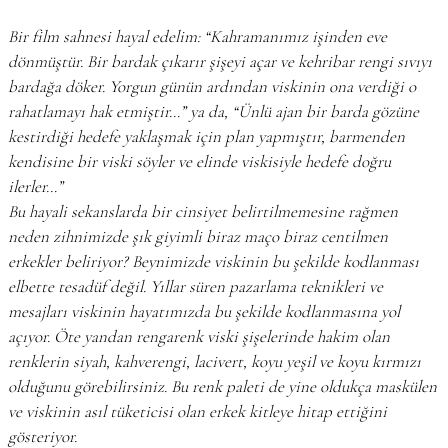
Bir film sahnesi hayal edelim: “Kahramanımız işinden eve
dönmüştür. Bir bardak çıkarır şişeyi açar ve kehribar rengi sıvıyı
bardağa döker. Yorgun günün ardından viskinin ona verdiği o
rahatlamayı hak etmiştir…” ya da, “Ünlü ajan bir barda gözüne
kestirdiği hedefe yaklaşmak için plan yapmıştır, barmenden
kendisine bir viski söyler ve elinde viskisiyle hedefe doğru
ilerler…”
Bu hayali sekanslarda bir cinsiyet belirtilmemesine rağmen
neden zihnimizde şık giyimli biraz maço biraz centilmen
erkekler beliriyor? Beynimizde viskinin bu şekilde kodlanması
elbette tesadüf değil. Yıllar süren pazarlama teknikleri ve
mesajları viskinin hayatımızda bu şekilde kodlanmasına yol
açıyor. Öte yandan rengarenk viski şişelerinde hakim olan
renklerin siyah, kahverengi, lacivert, koyu yeşil ve koyu kırmızı
olduğunu görebilirsiniz. Bu renk paleti de yine oldukça maskülen
ve viskinin asıl tüketicisi olan erkek kitleye hitap ettiğini
gösteriyor.