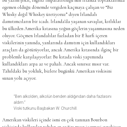
Bu yazım şekli, İngiliz İmparatorluğu’nun İrlanda topraklarında
egemen olduğu dönemde vergiden kaçmaya çalışan ve “Biz
Whisky değil Whiskey üretiyoruz” diyen İrlandalı
damıtımcıların bir icadı. İrlanda’da yaşanan savaşlar, kıtlıklar
bu ülkeden Amerika kıtasına yoğun göçlerin yaşanmasına neden
oluyor. Göçmen İrlandalılar fazladan bir E harfi içeren
viskilerinin yanında, yanlarında damıtım için kullandıkları
araçları da götürüyorlar, ancak Amerika kıtasında ilginç bir
problemle karşılaşıyorlar: Bu kıtada viski yapımında
kullandıkları arpa az ve pahalı. Ancak sınırsız mısır var.
Tahıldaki bu yokluk, bizlere bugünkü Amerikan viskisini
sunan yolu açıyor.
“Ben alkolden, alkolün benden aldığından daha fazlasını
aldım.”
Viski tutkunu Başbakan W. Churchill.
Amerikan viskileri içinde ismi en çok tanınan Bourbon
viskisinde kullanılan tahılın en az %51 mısır içermesi gerekiyor.