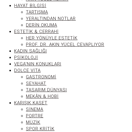
HAYAT BILGISI
TARTIŞMA
YERALTINDAN NOTLAR
DERIN OKUMA
ESTETIK & CERRAHI
HER YÖNÜYLE ESTETIK
PROF. DR. AKIN YÜCEL CEVAPLIYOR
KADIN SAĞLIĞI
PSIKOLOJI
VEGA’NIN KONUKLARI
DOLCE VITA
GASTRONOMI
SEYAHAT
TASARIM DÜNYASI
MEKÂN & HOBI
KARIŞIK KASET
SINEMA
PORTRE
MÜZIK
SPOR KRITIK