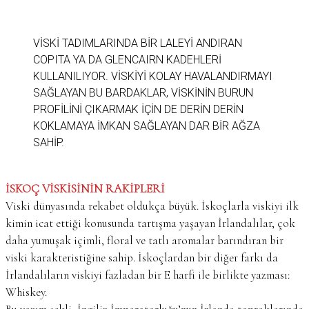
VISKI TADIMLARINDA BIR LALEYI ANDIRAN
COPITA YA DA GLENCAIRN KADEHLERI
KULLANILIYOR. VISKIYI KOLAY HAVALANDIRMAYI
SAĞLAYAN BU BARDAKLAR, VISKININ BURUN
PROFILINI ÇIKARMAK IÇIN DE DERIN DERIN
KOKLAMAYA IMKAN SAĞLAYAN DAR BIR AĞZA
SAHIP.
İSKOÇ VİSKİSİNİN RAKİPLERİ
Viski dünyasında rekabet oldukça büyük. İskoçlarla viskiyi ilk
kimin icat ettiği konusunda tartışma yaşayan İrlandalılar, çok
daha yumuşak içimli, floral ve tatlı aromalar barındıran bir
viski karakteristiğine sahip. İskoçlardan bir diğer farkı da
İrlandalıların viskiyi fazladan bir E harfi ile birlikte yazması:
Whiskey.