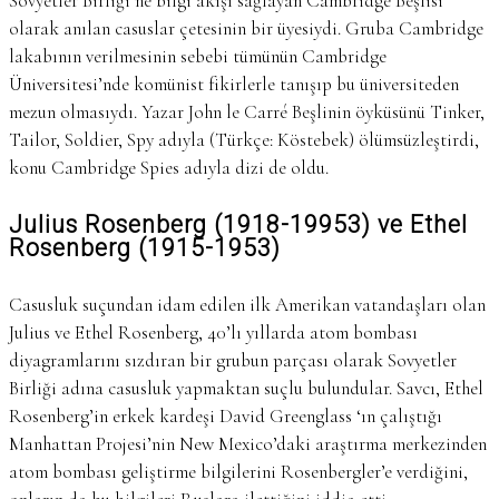
Sovyetler Birliği’ne bilgi akışı sağlayan Cambridge Beşlisi
olarak anılan casuslar çetesinin bir üyesiydi. Gruba Cambridge
lakabının verilmesinin sebebi tümünün Cambridge
Üniversitesi’nde komünist fikirlerle tanışıp bu üniversiteden
mezun olmasıydı. Yazar John le Carré Beşlinin öyküsünü Tinker,
Tailor, Soldier, Spy adıyla (Türkçe: Köstebek) ölümsüzleştirdi,
konu Cambridge Spies adıyla dizi de oldu.
Julius Rosenberg (1918-19953) ve Ethel
Rosenberg (1915-1953)
Casusluk suçundan idam edilen ilk Amerikan vatandaşları olan
Julius ve Ethel Rosenberg, 40’lı yıllarda atom bombası
diyagramlarını sızdıran bir grubun parçası olarak Sovyetler
Birliği adına casusluk yapmaktan suçlu bulundular. Savcı, Ethel
Rosenberg’in erkek kardeşi David Greenglass ‘ın çalıştığı
Manhattan Projesi’nin New Mexico’daki araştırma merkezinden
atom bombası geliştirme bilgilerini Rosenbergler’e verdiğini,