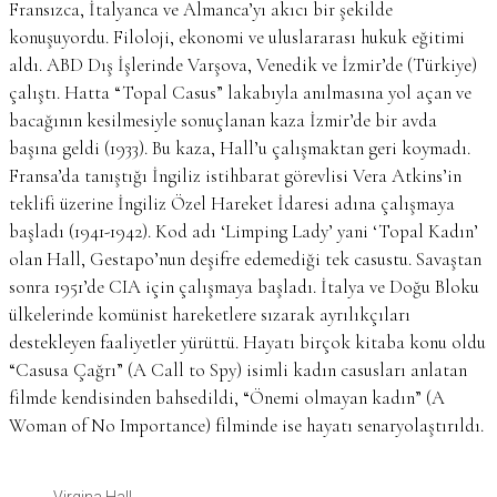
Fransızca, İtalyanca ve Almanca’yı akıcı bir şekilde
konuşuyordu. Filoloji, ekonomi ve uluslararası hukuk eğitimi
aldı. ABD Dış İşlerinde Varşova, Venedik ve İzmir’de (Türkiye)
çalıştı. Hatta “Topal Casus” lakabıyla anılmasına yol açan ve
bacağının kesilmesiyle sonuçlanan kaza İzmir’de bir avda
başına geldi (1933). Bu kaza, Hall’u çalışmaktan geri koymadı.
Fransa’da tanıştığı İngiliz istihbarat görevlisi Vera Atkins’in
teklifi üzerine İngiliz Özel Hareket İdaresi adına çalışmaya
başladı (1941-1942). Kod adı ‘Limping Lady’ yani ‘Topal Kadın’
olan Hall, Gestapo’nun deşifre edemediği tek casustu. Savaştan
sonra 1951’de CIA için çalışmaya başladı. İtalya ve Doğu Bloku
ülkelerinde komünist hareketlere sızarak ayrılıkçıları
destekleyen faaliyetler yürüttü. Hayatı birçok kitaba konu oldu
“Casusa Çağrı” (A Call to Spy) isimli kadın casusları anlatan
filmde kendisinden bahsedildi, “Önemi olmayan kadın” (A
Woman of No Importance) filminde ise hayatı senaryolaştırıldı.