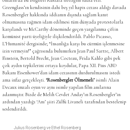
onların da bu bilgileri Ruslara ilettiğini iddia etti.
Greenglass’ın kendisinin dahi beş yıl hapis cezası aldığı davada
Rosenbergler hakkında iddianın dışında sağlam kanıt
olmamasına rağmen idam edilmesi tüm dünyada protestolarla
karşılandı ve McCarthy döneminde geçen yargılanma çiftin
komünist parti üyeliğiyle ilişkilendirildi. Pablo Picasso,
L’Humanité dergisinde; “İnsanlığa karşı bu cürmün işlenmesine
izin vermeyin!” çağrısında bulunurken Jean Paul Sartre, Albert
Einstein, Bertold Brecht, Jean Cocteau, Frida Kahlo gibi pek
çok aydın tepkilerini ortaya koydular, Papa XII. Pius ABD
Bakanı Eisenhower’dan idam cezasının durdurulmasını istedi
ama infaz gerçekleşti.
‘Rosenbergler Ölmemeli’
isimli Alain
Decaux imzalı oyun ve aynı isimle yapılan film anılarına
adanmıştır. Bizde de Melih Cevdet Anday’ın Rosenbergler’in
ardından yazdığı ‘Anı’ şiiri Zülfü Livaneli tarafından bestelenip
seslendirildi.
Julius Rosenberg ve Ethel Rosenberg