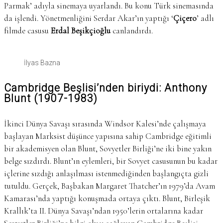
Parmak’ adıyla sinemaya uyarlandı. Bu konu Türk sinemasında
da işlendi. Yönetmenliğini Serdar Akar’ın yaptığı ‘
Çiçero
’ adlı
filmde casusu
Erdal Beşikçioğlu
canlandırdı.
İlyas Bazna
Cambridge Beşlisi’nden biriydi: Anthony
Blunt (1907-1983)
İkinci Dünya Savaşı sırasında Windsor Kalesi’nde çalışmaya
başlayan Marksist düşünce yapısına sahip Cambridge eğitimli
bir akademisyen olan Blunt, Sovyetler Birliği’ne iki bine yakın
belge sızdırdı. Blunt’ın eylemleri, bir Sovyet casusunun bu kadar
içlerine sızdığı anlaşılması istenmediğinden başlangıçta gizli
tutuldu. Gerçek, Başbakan Margaret Thatcher’ın 1979’da Avam
Kamarası’nda yaptığı konuşmada ortaya çıktı. Blunt, Birleşik
Krallık’ta II. Dünya Savaşı’ndan 1950’lerin ortalarına kadar