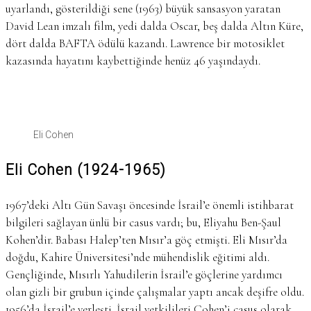
uyarlandı, gösterildiği sene (1963) büyük sansasyon yaratan
David Lean imzalı film, yedi dalda Oscar, beş dalda Altın Küre,
dört dalda BAFTA ödülü kazandı. Lawrence bir motosiklet
kazasında hayatını kaybettiğinde henüz 46 yaşındaydı.
Eli Cohen
Eli Cohen (1924-1965)
1967’deki Altı Gün Savaşı öncesinde İsrail’e önemli istihbarat
bilgileri sağlayan ünlü bir casus vardı; bu, Eliyahu Ben-Şaul
Kohen’dir. Babası Halep’ten Mısır’a göç etmişti. Eli Mısır’da
doğdu, Kahire Üniversitesi’nde mühendislik eğitimi aldı.
Gençliğinde, Mısırlı Yahudilerin İsrail’e göçlerine yardımcı
olan gizli bir grubun içinde çalışmalar yaptı ancak deşifre oldu.
1956’da İsrail’e yerleşti. İsrail yetkilileri Cohen’i casus olarak