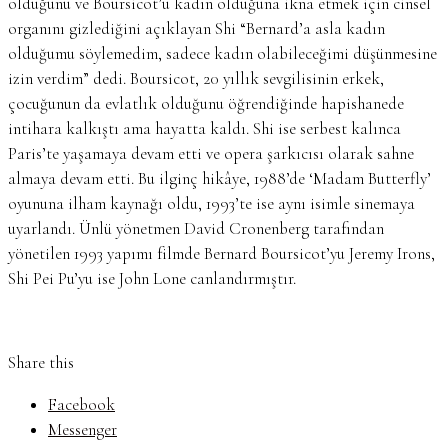
olduğunu ve Boursicot’u kadın olduğuna ikna etmek için cinsel
organını gizlediğini açıklayan Shi “Bernard’a asla kadın
olduğumu söylemedim, sadece kadın olabileceğimi düşünmesine
izin verdim” dedi. Boursicot, 20 yıllık sevgilisinin erkek,
çocuğunun da evlatlık olduğunu öğrendiğinde hapishanede
intihara kalkıştı ama hayatta kaldı. Shi ise serbest kalınca
Paris’te yaşamaya devam etti ve opera şarkıcısı olarak sahne
almaya devam etti. Bu ilginç hikâye, 1988’de ‘Madam Butterfly’
oyununa ilham kaynağı oldu, 1993’te ise aynı isimle sinemaya
uyarlandı. Ünlü yönetmen David Cronenberg tarafından
yönetilen 1993 yapımı filmde Bernard Boursicot’yu Jeremy Irons,
Shi Pei Pu’yu ise John Lone canlandırmıştır.
Share this
Facebook
Messenger