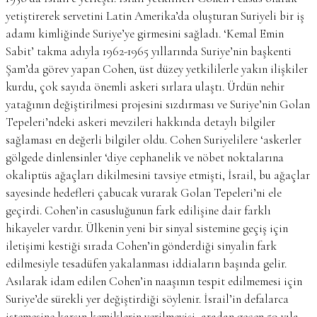
yetiştirerek servetini Latin Amerika’da oluşturan Suriyeli bir iş
adamı kimliğinde Suriye’ye girmesini sağladı. ‘Kemal Emin
Sabit’ takma adıyla 1962-1965 yıllarında Suriye’nin başkenti
Şam’da görev yapan Cohen, üst düzey yetkililerle yakın ilişkiler
kurdu, çok sayıda önemli askeri sırlara ulaştı. Ürdün nehir
yatağının değiştirilmesi projesini sızdırması ve Suriye’nin Golan
Tepeleri’ndeki askeri mevzileri hakkında detaylı bilgiler
sağlaması en değerli bilgiler oldu. Cohen Suriyelilere ‘askerler
gölgede dinlensinler ‘diye cephanelik ve nöbet noktalarına
okaliptüs ağaçları dikilmesini tavsiye etmişti, İsrail, bu ağaçlar
sayesinde hedefleri çabucak vurarak Golan Tepeleri’ni ele
geçirdi. Cohen’in casusluğunun fark edilişine dair farklı
hikayeler vardır. Ülkenin yeni bir sinyal sistemine geçiş için
iletişimi kestiği sırada Cohen’in gönderdiği sinyalin fark
edilmesiyle tesadüfen yakalanması iddiaların başında gelir.
Asılarak idam edilen Cohen’in naaşının tespit edilmemesi için
Suriye’de sürekli yer değiştirdiği söylenir. İsrail’in defalarca
istemesine karşın kemiklerin verilmeyişi, aradan geçen 59 yıla