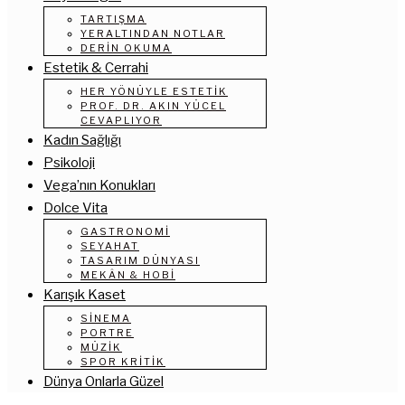
TARTIŞMA
YERALTINDAN NOTLAR
DERIN OKUMA
Estetik & Cerrahi
HER YÖNÜYLE ESTETIK
PROF. DR. AKIN YÜCEL
CEVAPLIYOR
Kadın Sağlığı
Psikoloji
Vega’nın Konukları
Dolce Vita
GASTRONOMI
SEYAHAT
TASARIM DÜNYASI
MEKÂN & HOBI
Karışık Kaset
SINEMA
PORTRE
MÜZIK
SPOR KRITIK
Dünya Onlarla Güzel