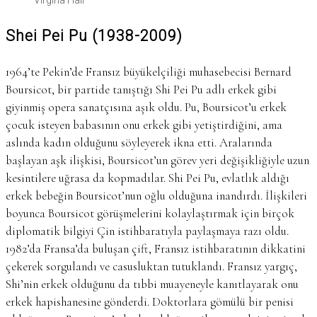
Virgina Hall
Shei Pei Pu (1938-2009)
1964’te Pekin’de Fransız büyükelçiliği muhasebecisi Bernard
Boursicot, bir partide tanıştığı Shi Pei Pu adlı erkek gibi
giyinmiş opera sanatçısına aşık oldu. Pu, Boursicot’u erkek
çocuk isteyen babasının onu erkek gibi yetiştirdiğini, ama
aslında kadın olduğunu söyleyerek ikna etti. Aralarında
başlayan aşk ilişkisi, Boursicot’un görev yeri değişikliğiyle uzun
kesintilere uğrasa da kopmadılar. Shi Pei Pu, evlatlık aldığı
erkek bebeğin Boursicot’nun oğlu olduğuna inandırdı. İlişkileri
boyunca Boursicot görüşmelerini kolaylaştırmak için birçok
diplomatik bilgiyi Çin istihbaratıyla paylaşmaya razı oldu.
1982’da Fransa’da buluşan çift, Fransız istihbaratının dikkatini
çekerek sorgulandı ve casusluktan tutuklandı. Fransız yargıç,
Shi’nin erkek olduğunu da tıbbi muayeneyle kanıtlayarak onu
erkek hapishanesine gönderdi. Doktorlara gömülü bir penisi