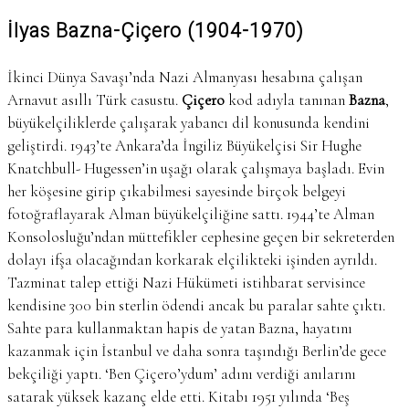
İlyas Bazna-Çiçero (1904-1970)
İkinci Dünya Savaşı’nda Nazi Almanyası hesabına çalışan
Arnavut asıllı Türk casustu.
Çiçero
kod adıyla tanınan
Bazna
,
büyükelçiliklerde çalışarak yabancı dil konusunda kendini
geliştirdi. 1943’te Ankara’da İngiliz Büyükelçisi Sir Hughe
Knatchbull- Hugessen’in uşağı olarak çalışmaya başladı. Evin
her köşesine girip çıkabilmesi sayesinde birçok belgeyi
fotoğraflayarak Alman büyükelçiliğine sattı. 1944’te Alman
Konsolosluğu’ndan müttefikler cephesine geçen bir sekreterden
dolayı ifşa olacağından korkarak elçilikteki işinden ayrıldı.
Tazminat talep ettiği Nazi Hükümeti istihbarat servisince
kendisine 300 bin sterlin ödendi ancak bu paralar sahte çıktı.
Sahte para kullanmaktan hapis de yatan Bazna, hayatını
kazanmak için İstanbul ve daha sonra taşındığı Berlin’de gece
bekçiliği yaptı. ‘Ben Çiçero’ydum’ adını verdiği anılarını
satarak yüksek kazanç elde etti. Kitabı 1951 yılında ‘Beş