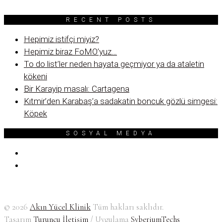
RECENT POSTS
Hepimiz istifçi miyiz?
Hepimiz biraz FoMO’yuz…
To do list’ler neden hayata geçmiyor ya da ataletin
kökeni
Bir Karayip masalı: Cartagena
Kıtmir’den Karabaş’a sadakatin boncuk gözlü simgesi:
Köpek
SOSYAL MEDYA
© 2026
Akın Yücel Klinik
Tüm hakları saklıdır.
Tasarım
Turuncu İletişim
/ Uygulama
SyberiumTechs