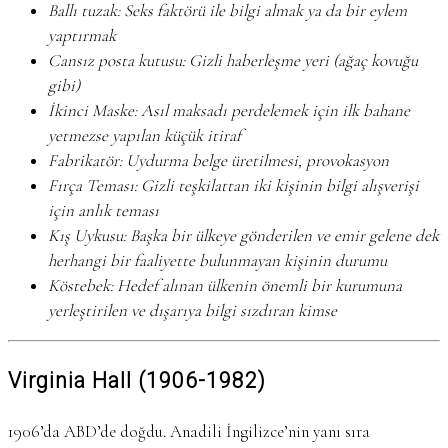
Ballı tuzak: Seks faktörü ile bilgi almak ya da bir eylem
yaptırmak
Cansız posta kutusu: Gizli haberleşme yeri (ağaç kovuğu
gibi)
İkinci Maske: Asıl maksadı perdelemek için ilk bahane
yetmezse yapılan küçük itiraf
Fabrikatör: Uydurma belge üretilmesi, provokasyon
Fırça Teması: Gizli teşkilattan iki kişinin bilgi alışverişi
için anlık teması
Kış Uykusu: Başka bir ülkeye gönderilen ve emir gelene dek
herhangi bir faaliyette bulunmayan kişinin durumu
Köstebek: Hedef alınan ülkenin önemli bir kurumuna
yerleştirilen ve dışarıya bilgi sızdıran kimse
Virginia Hall (1906-1982)
1906’da ABD’de doğdu. Anadili İngilizce’nin yanı sıra