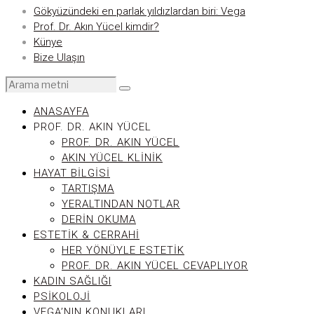
Gökyüzündeki en parlak yıldızlardan biri: Vega
Prof. Dr. Akın Yücel kimdir?
Künye
Bize Ulaşın
ANASAYFA
PROF. DR. AKIN YÜCEL
PROF. DR. AKIN YÜCEL
AKIN YÜCEL KLINIK
HAYAT BILGISI
TARTIŞMA
YERALTINDAN NOTLAR
DERIN OKUMA
ESTETIK & CERRAHI
HER YÖNÜYLE ESTETIK
PROF. DR. AKIN YÜCEL CEVAPLIYOR
KADIN SAĞLIĞI
PSIKOLOJI
VEGA’NIN KONUKLARI