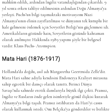
mahkûm edildi, ardından İngiliz vatandaşlığından çıkarıldı. 9
yıl sonra erken tahliye edilmesinin ardından Doğu Almanya’ya
yerleşti. Fuchs’un bilgi taşımaktaki motivasyonu Nazi
Almanya’sının elinin zayıflatılması ve dünyanın tek kutuplu bir
hale gelmesini önlemek için Sovyetler Birliği’nin güçlenmesi idi.
Amerikalıların gözünde hain, Sovyetlerin gözünde kahraman
olarak anılmıştır. Hakkında 1989 yapımı şöyle bir belgesel
vardır: Klaus Fuchs- Atomspion.
Mata Hari (1876-1917)
Hollanda’da doğdu, asıl adı Margaretha Geertruida Zelle’dir.
Mata Hari sahne adıyla kendisini Endonezya Kraliyet mirasına
sahip egzotik bir dansçı olarak tanıttı. Birinci Dünya
Savaşı’nda sahnede erotik danslarıyla büyük ilgi çekti. Fransız,
İngiliz ve Rusların önde gelen isimleriyle gönül ilişkisi kurarak
Almanya’ya bilgi taşıdı. Fransız istihbaratı da Hari’yi casus
olarak kullanmak istedi. Onu Belçika’ya gönderdiler ve birlikte