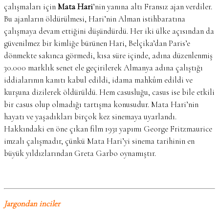
çalışmaları için
Mata Hari
’nin yanına altı Fransız ajan verdiler.
Bu ajanların öldürülmesi, Hari’nin Alman istihbaratına
çalışmaya devam ettiğini düşündürdü. Her iki ülke açısından da
güvenilmez bir kimliğe bürünen Hari, Belçika’dan Paris’e
dönmekte sakınca görmedi, kısa süre içinde, adına düzenlenmiş
30.000 marklık senet ele geçirilerek Almanya adına çalıştığı
iddialarının kanıtı kabul edildi, idama mahkûm edildi ve
kurşuna dizilerek öldürüldü. Hem casusluğu, casus ise bile etkili
bir casus olup olmadığı tartışma konusudur. Mata Hari’nin
hayatı ve yaşadıkları birçok kez sinemaya uyarlandı.
Hakkındaki en öne çıkan film 1931 yapımı George Fritzmaurice
imzalı çalışmadır, çünkü Mata Hari’yi sinema tarihinin en
büyük yıldızlarından Greta Garbo oynamıştır.
Jargondan inciler