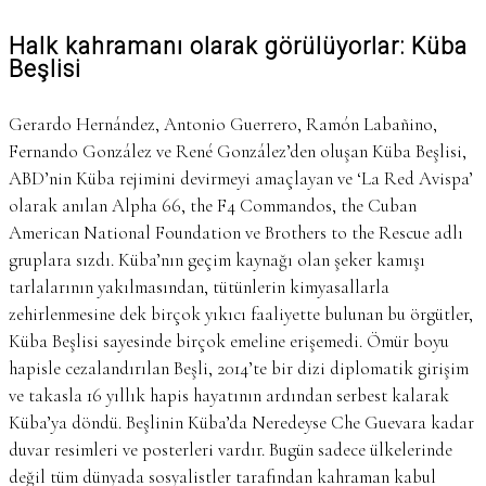
Halk kahramanı olarak görülüyorlar: Küba
Beşlisi
Gerardo Hernández, Antonio Guerrero, Ramón Labañino,
Fernando González ve René González’den oluşan Küba Beşlisi,
ABD’nin Küba rejimini devirmeyi amaçlayan ve ‘La Red Avispa’
olarak anılan Alpha 66, the F4 Commandos, the Cuban
American National Foundation ve Brothers to the Rescue adlı
gruplara sızdı. Küba’nın geçim kaynağı olan şeker kamışı
tarlalarının yakılmasından, tütünlerin kimyasallarla
zehirlenmesine dek birçok yıkıcı faaliyette bulunan bu örgütler,
Küba Beşlisi sayesinde birçok emeline erişemedi. Ömür boyu
hapisle cezalandırılan Beşli, 2014’te bir dizi diplomatik girişim
ve takasla 16 yıllık hapis hayatının ardından serbest kalarak
Küba’ya döndü. Beşlinin Küba’da Neredeyse Che Guevara kadar
duvar resimleri ve posterleri vardır. Bugün sadece ülkelerinde
değil tüm dünyada sosyalistler tarafından kahraman kabul