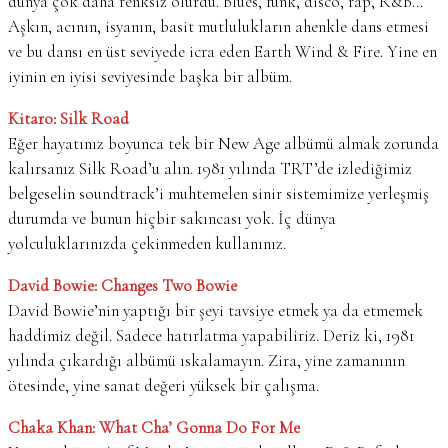
dünya çok daha renksiz olurdu. Blues, funk, disco, rap, R&B…
Aşkın, acının, isyanın, basit mutlulukların ahenkle dans etmesi
ve bu dansı en üst seviyede icra eden Earth Wind & Fire. Yine en
iyinin en iyisi seviyesinde başka bir albüm.
Kitaro: Silk Road
Eğer hayatınız boyunca tek bir New Age albümü almak zorunda
kalırsanız Silk Road’u alın. 1981 yılında TRT’de izlediğimiz
belgeselin soundtrack’i muhtemelen sinir sistemimize yerleşmiş
durumda ve bunun hiçbir sakıncası yok. İç dünya
yolculuklarınızda çekinmeden kullanınız.
David Bowie: Changes Two Bowie
David Bowie’nin yaptığı bir şeyi tavsiye etmek ya da etmemek
haddimiz değil. Sadece hatırlatma yapabiliriz. Deriz ki, 1981
yılında çıkardığı albümü ıskalamayın. Zira, yine zamanının
ötesinde, yine sanat değeri yüksek bir çalışma.
Chaka Khan: What Cha’ Gonna Do For Me