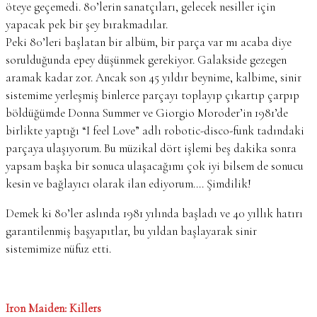
öteye geçemedi. 80’lerin sanatçıları, gelecek nesiller için
yapacak pek bir şey bırakmadılar.
Peki 80’leri başlatan bir albüm, bir parça var mı acaba diye
sorulduğunda epey düşünmek gerekiyor. Galakside gezegen
aramak kadar zor. Ancak son 45 yıldır beynime, kalbime, sinir
sistemime yerleşmiş binlerce parçayı toplayıp çıkartıp çarpıp
böldüğümde Donna Summer ve Giorgio Moroder’in 1981’de
birlikte yaptığı “I feel Love” adlı robotic-disco-funk tadındaki
parçaya ulaşıyorum. Bu müzikal dört işlemi beş dakika sonra
yapsam başka bir sonuca ulaşacağımı çok iyi bilsem de sonucu
kesin ve bağlayıcı olarak ilan ediyorum…. Şimdilik!
Demek ki 80’ler aslında 1981 yılında başladı ve 40 yıllık hatırı
garantilenmiş başyapıtlar, bu yıldan başlayarak sinir
sistemimize nüfuz etti.
Iron Maiden: Killers