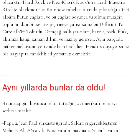
olacaktır. Hard Rock ve Neo-Klasik Rock’un mucidi Maestro
Ritchie Blackmore’un Rainbow tabelası altında çıkardığı 5’inci
albüm. Bütün çağları, ve bu çağlar boyunca yapılmış müziğin
toplamından bir sentez pişirmeye çalışırsanız bu Difficult To
Cure albümü olurdu. Ortaçağ halk şarkıları, barok, rock, funk,
aklınıza hangi zaman dilimi ve müziği gelirse… Aynı parçada
mükemmel uyum içerisinde hem Bach hem Hendrix duyuyorsanız
bir başyapıta tanıklık ediyorsunuz demektir.
Aynı yıllarda bunlar da oldu!
-İran 444 gün boyunca rehin tuttuğu 52 Amerikalı rehineyi
serbest bıraktı.
-Papa 2. Jean Paul suikaste uğradı. Saldırıyı gerçekleştiren
Mehmet Ali Ağca’ydı. Papa yaralanmasına rağmen hayatta