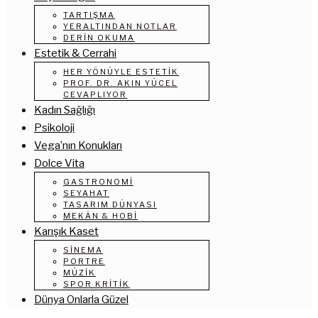
TARTIŞMA
YERALTINDAN NOTLAR
DERIN OKUMA
Estetik & Cerrahi
HER YÖNÜYLE ESTETIK
PROF. DR. AKIN YÜCEL
CEVAPLIYOR
Kadın Sağlığı
Psikoloji
Vega’nın Konukları
Dolce Vita
GASTRONOMI
SEYAHAT
TASARIM DÜNYASI
MEKÂN & HOBI
Karışık Kaset
SINEMA
PORTRE
MÜZIK
SPOR KRITIK
Dünya Onlarla Güzel