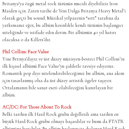
Britanya’ya özgü metal rock türünün mucidi diyebiliriz Iron
Maiden için. Zaten tarihe de Yeni Dalga Britanya Heavy Metal’i
olarak geçti bu sound. Müzikal yelpazenin “sert” tarafına da
yatkınsanız eğer, bu albüm kesinlikle kendi türünün başlangıcı
niteliğinde ve istifade edin derim. Bir albümün 40 yıl hatırı
olacaksa o da Killers’dır.
Phil Collins: Face Value
Yine Brtinya’dayız ve üst düzey müzisyen-besteci Phil Collins’in
ilk kişisel albümü Face Value’yu şiddetle tavsiye ediyoruz.
Romantik pop diye nitelendirebileceğimiz bu albüm, ana akım
için tasarlanmış olsa da üst düzey artistik ögeler taşıyor.
Ortalamanın bile sanat eseri olabileceğini kanıtlayan bir
albüm.
AC/DC: For Those About To Rock
Belki tarihin ilk Hard Rock grubu değillerdi ama tarihin en
büyük Hard Rock grubu olmayı başardılar ve bunu da FTATR
albümüne borçlular. Bu albüm başlangıçta dışlanan Hard Rock