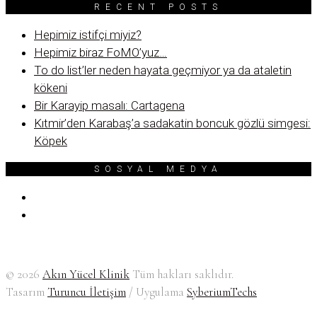
RECENT POSTS
Hepimiz istifçi miyiz?
Hepimiz biraz FoMO’yuz…
To do list’ler neden hayata geçmiyor ya da ataletin
kökeni
Bir Karayip masalı: Cartagena
Kıtmir’den Karabaş’a sadakatin boncuk gözlü simgesi:
Köpek
SOSYAL MEDYA
© 2026
Akın Yücel Klinik
Tüm hakları saklıdır.
Tasarım
Turuncu İletişim
/ Uygulama
SyberiumTechs