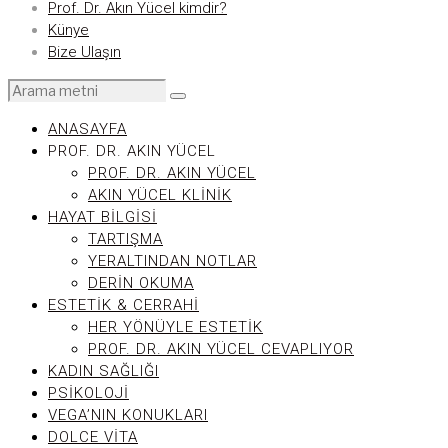
Prof. Dr. Akın Yücel kimdir?
Künye
Bize Ulaşın
ANASAYFA
PROF. DR. AKIN YÜCEL
PROF. DR. AKIN YÜCEL
AKIN YÜCEL KLINIK
HAYAT BILGISI
TARTIŞMA
YERALTINDAN NOTLAR
DERIN OKUMA
ESTETIK & CERRAHI
HER YÖNÜYLE ESTETIK
PROF. DR. AKIN YÜCEL CEVAPLIYOR
KADIN SAĞLIĞI
PSIKOLOJI
VEGA’NIN KONUKLARI
DOLCE VITA