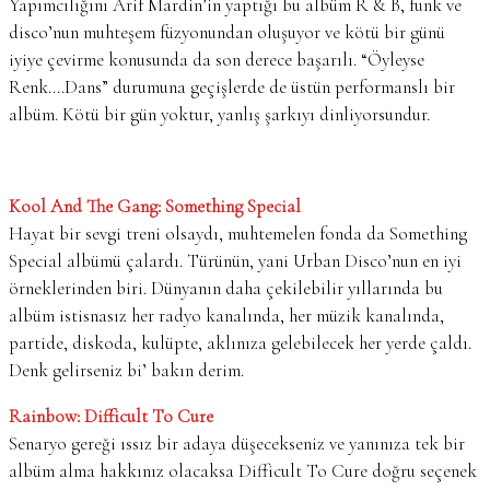
Yapımcılığını Arif Mardin’in yaptığı bu albüm R & B, funk ve
disco’nun muhteşem füzyonundan oluşuyor ve kötü bir günü
iyiye çevirme konusunda da son derece başarılı. “Öyleyse
Renk….Dans” durumuna geçişlerde de üstün performanslı bir
albüm. Kötü bir gün yoktur, yanlış şarkıyı dinliyorsundur.
Kool And The Gang: Something Special
Hayat bir sevgi treni olsaydı, muhtemelen fonda da Something
Special albümü çalardı. Türünün, yani Urban Disco’nun en iyi
örneklerinden biri. Dünyanın daha çekilebilir yıllarında bu
albüm istisnasız her radyo kanalında, her müzik kanalında,
partide, diskoda, kulüpte, aklınıza gelebilecek her yerde çaldı.
Denk gelirseniz bi’ bakın derim.
Rainbow: Difficult To Cure
Senaryo gereği ıssız bir adaya düşecekseniz ve yanınıza tek bir
albüm alma hakkınız olacaksa Difficult To Cure doğru seçenek