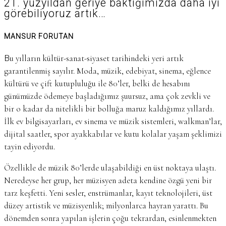
21. yüzyıldan geriye baktığımızda daha iyi
görebiliyoruz artık…
MANSUR FORUTAN
Bu yılların kültür-sanat-siyaset tarihindeki yeri artık
garantilenmiş sayılır. Moda, müzik, edebiyat, sinema, eğlence
kültürü ve çift kutupluluğu ile 80’ler, belki de hesabını
günümüzde ödemeye başladığımız şuursuz, ama çok zevkli ve
bir o kadar da nitelikli bir bolluğa maruz kaldığımız yıllardı.
İlk ev bilgisayarları, ev sinema ve müzik sistemleri, walkman’lar,
dijital saatler, spor ayakkabılar ve kutu kolalar yaşam şeklimizi
tayin ediyordu.
Özellikle de müzik 80’lerde ulaşabildiği en üst noktaya ulaştı.
Neredeyse her grup, her müzisyen adeta kendine özgü yeni bir
tarz keşfetti. Yeni sesler, enstrümanlar, kayıt teknolojileri, üst
düzey artistik ve müzisyenlik; milyonlarca hayran yarattı. Bu
dönemden sonra yapılan işlerin çoğu tekrardan, esinlenmekten