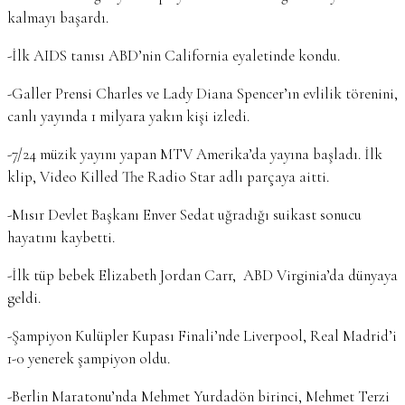
kalmayı başardı.
-İlk AIDS tanısı ABD’nin California eyaletinde kondu.
-Galler Prensi Charles ve Lady Diana Spencer’ın evlilik törenini,
canlı yayında 1 milyara yakın kişi izledi.
-7/24 müzik yayını yapan MTV Amerika’da yayına başladı. İlk
klip, Video Killed The Radio Star adlı parçaya aitti.
-Mısır Devlet Başkanı Enver Sedat uğradığı suikast sonucu
hayatını kaybetti.
-İlk tüp bebek Elizabeth Jordan Carr, ABD Virginia’da dünyaya
geldi.
-Şampiyon Kulüpler Kupası Finali’nde Liverpool, Real Madrid’i
1-0 yenerek şampiyon oldu.
-Berlin Maratonu’nda Mehmet Yurdadön birinci, Mehmet Terzi