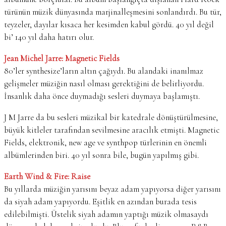
türünün müzik dünyasında marjinalleşmesini sonlandırdı. Bu tür,
teyzeler, dayılar kısaca her kesimden kabul gördü. 40 yıl değil
bi’ 140 yıl daha hatırı olur.
Jean Michel Jarre: Magnetic Fields
80’ler synthesize’ların altın çağıydı. Bu alandaki inanılmaz
gelişmeler müziğin nasıl olması gerektiğini de belirliyordu.
İnsanlık daha önce duymadığı sesleri duymaya başlamıştı.
J M Jarre da bu sesleri müzikal bir katedrale dönüştürülmesine,
büyük kitleler tarafından sevilmesine aracılık etmişti. Magnetic
Fields, elektronik, new age ve synthpop türlerinin en önemli
albümlerinden biri. 40 yıl sonra bile, bugün yapılmış gibi.
Earth Wind & Fire: Raise
Bu yıllarda müziğin yarısını beyaz adam yapıyorsa diğer yarısını
da siyah adam yapıyordu. Eşitlik en azından burada tesis
edilebilmişti. Üstelik siyah adamın yaptığı müzik olmasaydı