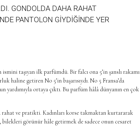
RDI. GONDOLDA DAHA RAHAT
INDE PANTOLON GIYDIĞINDE YER
 ismini taşıyan ilk parfümdü. Bir falcı ona 5’in şanslı rakamı
luk haline getiren No 5’in başarısıydı. No 5 Fransa’da
un yardımıyla ortaya çıktı. Bu parfüm hâlâ dünyanın en çok
a rahat ve pratikti. Kadınları korse takmaktan kurtararak
k, bilekleri görünür hâle getirmek de sadece onun cesaret