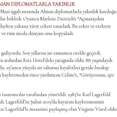
 ALMAN DİPLOMATLARLA YAKINLIK
 Nazi işgali sırasında Alman diplomatlarla yakınlık kurduğu
kadar bekledi. Oyuncu Marlene Dietrich’e “Açmasaydım
ndayken yakasız tüvit ceketi tasarladı. Bu ceket ve etekten
i ve tüm moda dünyası onu kopyaladı.
gidiyordu. Son yıllarını ise tamamen otelde geçirdi.
ün ardından Ritz Hotel’deki yatağında öldü. 88 yaşındaydı.
. 19’uncu yüzyıla ait rahatsız kıyafetleri geride bırakıp
nı kaybetmeden önce yardımcısı Celine’e, “Görüyorsun, işte
asarımcılar tarafından yönetildi. 1983’te Karl Lagerfeld
di. Lagerfeld’in Şubat 2019’da hayatını kaybetmesinin
e Lagerfeld’le mesaisini paylaşmış olan Virginie Viard oldu