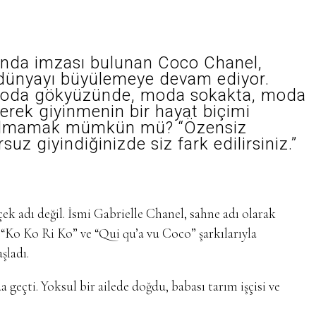
tında imzası bulunan Coco Chanel,
 dünyayı büyülemeye devam ediyor.
 Moda gökyüzünde, moda sokakta, moda
erek giyinmenin bir hayat biçimi
katılmamak mümkün mü? “Özensiz
rsuz giyindiğinizde siz fark edilirsiniz.”
. “Ko Ko Ri Ko” ve “Qui qu’a vu Coco” şarkılarıyla
şladı.
eçti. Yoksul bir ailede doğdu, babası tarım işçisi ve