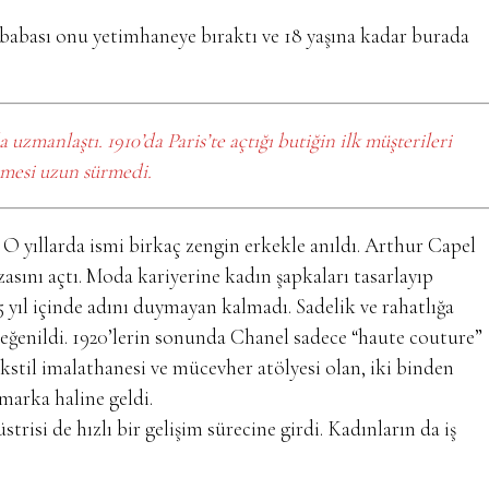
babası onu yetimhaneye bıraktı ve 18 yaşına kadar burada
manlaştı. 1910’da Paris’te açtığı butiğin ilk müşterileri
nmesi uzun sürmedi.
. O yıllarda ismi birkaç zengin erkekle anıldı. Arthur Capel
zasını açtı. Moda kariyerine kadın şapkaları tasarlayıp
5 yıl içinde adını duymayan kalmadı. Sadelik ve rahatlığa
beğenildi. 1920’lerin sonunda Chanel sadece “haute couture”
stil imalathanesi ve mücevher atölyesi olan, iki binden
 marka haline geldi.
trisi de hızlı bir gelişim sürecine girdi. Kadınların da iş