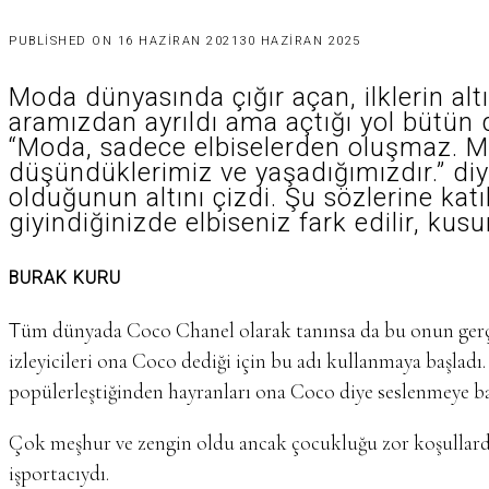
PUBLISHED ON
16 HAZIRAN 2021
30 HAZIRAN 2025
Moda dünyasında çığır açan, ilklerin al
aramızdan ayrıldı ama açtığı yol bütün
“Moda, sadece elbiselerden oluşmaz.
düşündüklerimiz ve yaşadığımızdır.” diy
olduğunun altını çizdi. Şu sözlerine 
giyindiğinizde elbiseniz fark edilir, kusu
BURAK KURU
Tüm dünyada Coco Chanel olarak tanınsa da bu onun gerçek adı değil. İsmi Gabrielle Chanel, sahne adı olarak
izleyicileri ona Coco dediği için bu adı kullanmaya başladı
popülerleştiğinden hayranları ona Coco diye seslenmeye ba
Çok meşhur ve zengin oldu ancak çocukluğu zor koşullarda g
işportacıydı.