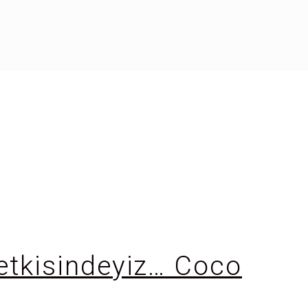
â etkisindeyiz… Coco