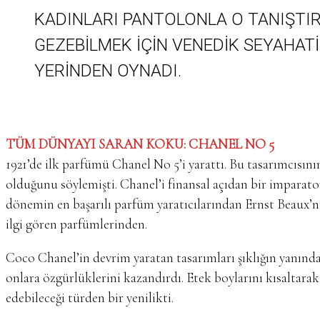
KADINLARI PANTOLONLA O TANIŞTI
GEZEBILMEK IÇIN VENEDIK SEYAHAT
YERINDEN OYNADI.
TÜM DÜNYAYI SARAN KOKU: CHANEL NO 5
1921’de ilk parfümü Chanel No 5’i yarattı. Bu tasarımcısının
olduğunu söylemişti. Chanel’i finansal açıdan bir imparator
dönemin en başarılı parfüm yaratıcılarından Ernst Beaux’n
ilgi gören parfümlerinden.
Coco Chanel’in devrim yaratan tasarımları şıklığın yanınd
onlara özgürlüklerini kazandırdı. Etek boylarını kısaltara
edebileceği türden bir yenilikti.