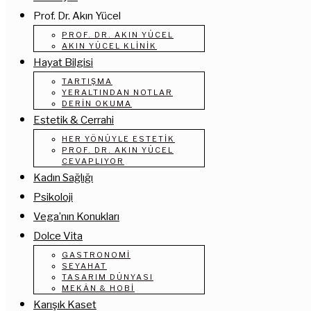
Prof. Dr. Akın Yücel
PROF. DR. AKIN YÜCEL
AKIN YÜCEL KLINIK
Hayat Bilgisi
TARTIŞMA
YERALTINDAN NOTLAR
DERIN OKUMA
Estetik & Cerrahi
HER YÖNÜYLE ESTETIK
PROF. DR. AKIN YÜCEL
CEVAPLIYOR
Kadın Sağlığı
Psikoloji
Vega’nın Konukları
Dolce Vita
GASTRONOMI
SEYAHAT
TASARIM DÜNYASI
MEKÂN & HOBI
Karışık Kaset