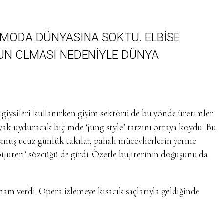
I MODA DÜNYASINA SOKTU. ELBISE
UN OLMASI NEDENIYLE DÜNYA
t giysileri kullanırken giyim sektörü de bu yönde üretimler
yak uyduracak biçimde ‘jung style’ tarzını ortaya koydu. Bu
şmuş ucuz günlük takılar, pahalı mücevherlerin yerine
bijuteri’ sözcüğü de girdi. Özetle bujiterinin doğuşunu da
ilham verdi. Opera izlemeye kısacık saçlarıyla geldiğinde