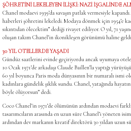
ŞÖHRETİNİ LEKELEYEN İLİŞKİ: NAZİ İŞGALİNDE
Chanel modaevi 1939’da savaşın patlak vermesiyle kapandı.
haberleri şöhretini lekeledi. Modaya dönmek için 1954’e 
sıkıntıdan ölecektim” dediği rivayet ediliyor. O yıl, 71 yaşı
oluşan takım Chanel’in ikonikleşen görünümü haline geld
30 YIL OTELLERDE YAŞADI
Gündüz saatlerini evinde geçiriyordu ancak uyumaya otele 
10 Ocak 1971’de arkadaşı Claude Baillen’la yaptığı yürüyüş
60 yıl boyunca Paris moda dünyasının bir numaralı ismi oldu
kadınlara gündelik şıklık sundu. Chanel, yatağında hayatı
böyle ölüyorsun” dedi.
Coco Chanel’in 1971’de ölümünün ardından modaevi farklı t
tasarımcıların arasında en uzun süre Chanel’i yöneten isim
ardından dev markanın kreatif direktörü 30 yıldan uzun sür