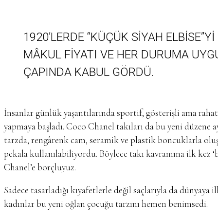
1920’LERDE “KÜÇÜK SIYAH ELBISE”Y
MÂKUL FIYATI VE HER DURUMA UYG
ÇAPINDA KABUL GÖRDÜ.
İnsanlar günlük yaşantılarında sportif, gösterişli ama raha
yapmaya başladı. Coco Chanel takıları da bu yeni düzene a
tarzda, rengârenk cam, seramik ve plastik boncuklarla olu
pekala kullanılabiliyordu. Böylece takı kavramına ilk kez ‘
Chanel’e borçluyuz.
Sadece tasarladığı kıyafetlerle değil saçlarıyla da dünyaya 
kadınlar bu yeni oğlan çocuğu tarzını hemen benimsedi.