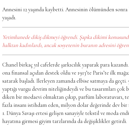
Annesini 12 yaşında kaybetti. Annesinin ölümünden sonra 
yaşadı.
Yetimhanede dikiş dikmeyi öğrendi. Şapka dikimi konusunda uz
halktan kadınlardı, ancak sosyetenin buranın adresini öğre
Chanel birkaç yıl cafelerde şarkıcılık yaparak para kazandı
ona finansal açıdan destek oldu ve 1913’te Paris’te ilk mağa
satarak başladı. İlerleyen zamanda elbise satmaya da geçti. 
yaptığı vurgu devrim niteliğindeydi ve bu tasarımları çok 
diken bir modaevi olmaktan çıkıp, parfüm laboratuvarı, tek
fazla insanı istihdam eden, milyon dolar değerinde dev bir
1. Dünya Savaşı ertesi gelişen sanayiyle tekstil ve moda endüs
hayatına girmesi giyim tarzlarında da değişiklikler getirdi.