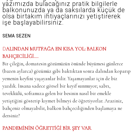
yazımızda bulacağınız pratik bilgilerle
balkonunuzda ya da saksılarda küçük de
olsa birtakım ihtiyaçlarınızı yetiştirerek
işe başlayabilirsiniz.
SEMA SEZEN
DALINDAN MUTFAĞA EN KISA YOL: BALKON
BAHÇECİLİĞİ….
Bir çileğin, domatesin gözümüzün önünde büyümesi günlerce
(bazen aylarca) gözümüz gibi baktıktan sonra dalından koparıp
yemenin keyfini yaşayanlar bilir. Yaşamayanlar için de biz
yazdık. İnsana sadece görsel bir keyif sunmuyor; sabrı,
tevekkülü, soframıza gelen bir besinin nasıl bir emekle
yetiştiğini gösterip kıymet bilmeyi de öğretiyorlar. Araziniz,
bahçeniz olmayabilir, balkon bahçeciliğinden başlamaya ne
dersiniz?
PANDEMİNİN ÖĞRETTİĞİ BİR ŞEY VAR