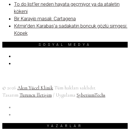
To do list’ler neden hayata geçmiyor ya da ataletin
kökeni
Bir Karayip masalı: Cartagena
Kıtmir’den Karabaş’a sadakatin boncuk gözlü simgesi:
Köpek
SOSYAL MEDYA
© 2026
Akın Yücel Klinik
Tüm hakları saklıdır.
Tasarım
Turuncu İletişim
/ Uygulama
SyberiumTechs
YAZARLAR