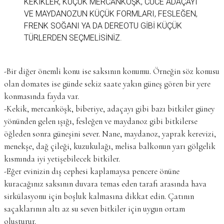
KEKIKLER, KÜÇÜK MERCANKÖŞK, CÜCE ADAÇAYI
VE MAYDANOZUN KÜÇÜK FORMLARI, FESLEĞEN,
FRENK SOĞANI YA DA DEREOTU GIBI KÜÇÜK
TÜRLERDEN SEÇMELISINIZ.
-Bir diğer önemli konu ise saksının konumu. Örneğin söz konusu
olan domates ise günde sekiz saate yakın güneş gören bir yere
konmasında fayda var.
-Kekik, mercanköşk, biberiye, adaçayı gibi bazı bitkiler güney
yönünden gelen ışığı, fesleğen ve maydanoz gibi bitkilerse
öğleden sonra güneşini sever. Nane, maydanoz, yaprak kerevizi,
menekşe, dağ çileği, kuzukulağı, melisa balkonun yarı gölgelik
kısmında iyi yetişebilecek bitkiler.
-Eğer evinizin dış cephesi kaplamaysa pencere önüne
kuracağınız saksının duvara temas eden tarafı arasında hava
sirkülasyonu için boşluk kalmasına dikkat edin. Çatının
saçaklarının altı az su seven bitkiler için uygun ortam
oluşturur.