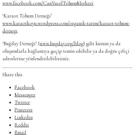
www.facebook.com/CanYucelTohumMerkezi
‘Karaot Tohum Derneği’
www.karaotkoyu.wordpress.com/organik-tarim/karaot-tohum-
dernegi
‘Buğday Derneği’ (
www.bugday.org/blog
) gibi kurum ya da
oluşumlarla bağlantıya geçip temin edebilir ya da doğru çiftçi
adreslerine yönlendirilebilirsiniz.
Share this
Facebook
Messenger
Twitter
Pinterest
Linkedin
Reddit
Email