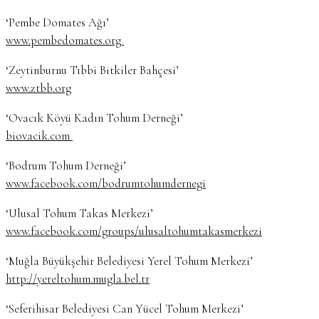
‘Pembe Domates Ağı’
www.pembedomates.org
‘Zeytinburnu Tıbbi Bitkiler Bahçesi’
www.ztbb.org
‘Ovacık Köyü Kadın Tohum Derneği’
biovacik.com
‘Bodrum Tohum Derneği’
www.facebook.com/bodrumtohumdernegi
‘Ulusal Tohum Takas Merkezi’
www.facebook.com/groups/ulusaltohumtakasmerkezi
‘Muğla Büyükşehir Belediyesi Yerel Tohum Merkezi’
http://yereltohum.mugla.bel.tr
‘Seferihisar Belediyesi Can Yücel Tohum Merkezi’