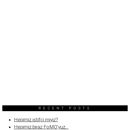
RECENT POSTS
Hepimiz istifçi miyiz?
Hepimiz biraz FoMO’yuz…