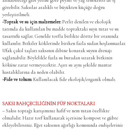
alınabileceği gibi yerine göre peynir ve yağ tenekeleri de iş
görebilir. Saksılar aralıklı ve büyükten küçüğe doğru
yerleştirilmeli.
-Toprak ve su için malzemeler:
Perlit denilen ve ekolojik
tarımda da kullanılan bu madde topraktaki suyu tutar ve su
tasarrufu sağlar. Genelde torfla birlikte dörtte bir oranında
kullanılır. Bitkiler köklerinde biriken fazla sudan hoşlanmazlar.
Ufak çakıl taşları saksının dibine konarak suyun drenajı
sağlanabilir. Böylelikle fazla su buradan sızarak bitkinin
köküne zarar vermeyecektir. Aşırı su aynı şekilde mantar
hastalıklarına da neden olabilir.
-Fide ve tohum:
Kullanılacak fide ekolojik/organik olmalı.
SAKSI BAHÇECİLİĞİNİN PÜF NOKTALARI
– Saksı toprağı karışımınız hafif ve nem tutan özellikte
olmalıdır. Hazır torf kullanarak içerisine kompost ve gübre
ekleyebilirsiniz. Eğer saksının ağırlığı konusunda endişeleriniz