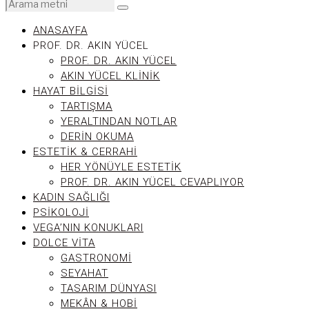
ANASAYFA
PROF. DR. AKIN YÜCEL
PROF. DR. AKIN YÜCEL
AKIN YÜCEL KLINIK
HAYAT BILGISI
TARTIŞMA
YERALTINDAN NOTLAR
DERIN OKUMA
ESTETIK & CERRAHI
HER YÖNÜYLE ESTETIK
PROF. DR. AKIN YÜCEL CEVAPLIYOR
KADIN SAĞLIĞI
PSIKOLOJI
VEGA’NIN KONUKLARI
DOLCE VITA
GASTRONOMI
SEYAHAT
TASARIM DÜNYASI
MEKÂN & HOBI