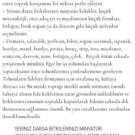
varsa toprak karışımına bir miktar perlit ekleyin.
– Yeriniz darsa bitkilerinizi minyatür kekikler, küçük
mercanköşk, cüce adaçayı ve maydanozun küçük formları,
fesleğen, frenk soğanı ya da dereotu gibi küçük türlerden
seçmelisiniz.
– Domates, salatalık, patlıcan, biber, soğan, sarımsak, ıspanak,
bezelye, marul, fasulye, pırasa, havuç, turp, tere, maydanoz,
semizotu, dereotu, nane, fesleğen, çilek… Birçok ürünü saksıda
yetiştirmek mümkün. Eğer bu işi tohumdan başlayarak
yapacaksanız önce tohumlarınızı çimlendirmeniz gerekiyor.
Tohumların fidelere dönüşmesi için ortalama üç haftaya
ihtiyacı var. Bu sürede toprağı sürekli nemli tutmanız önemli.
Saksıya alınan fide köklerinin zarar görmeden nakledilmesi ve
köklerinin tamamen toprakla kapatılarak fidenin saksıda dik
durmasının sağlanması önemli. Bu yazı ortaklarımız tarafından
desteklenmektedir.
YERINIZ DARSA BITKILERINIZI MINYATÜR