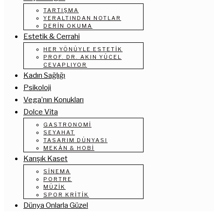
TARTIŞMA
YERALTINDAN NOTLAR
DERIN OKUMA
Estetik & Cerrahi
HER YÖNÜYLE ESTETIK
PROF. DR. AKIN YÜCEL
CEVAPLIYOR
Kadın Sağlığı
Psikoloji
Vega’nın Konukları
Dolce Vita
GASTRONOMI
SEYAHAT
TASARIM DÜNYASI
MEKÂN & HOBI
Karışık Kaset
SINEMA
PORTRE
MÜZIK
SPOR KRITIK
Dünya Onlarla Güzel