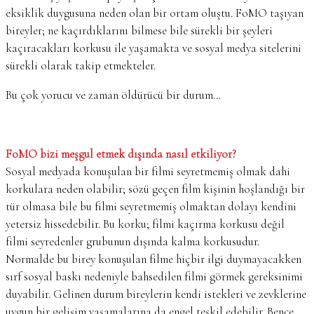
eksiklik duygusuna neden olan bir ortam oluştu. FoMO taşıyan
bireyler; ne kaçırdıklarını bilmese bile sürekli bir şeyleri
kaçıracakları korkusu ile yaşamakta ve sosyal medya sitelerini
sürekli olarak takip etmekteler.
Bu çok yorucu ve zaman öldürücü bir durum…
FoMO bizi meşgul etmek dışında nasıl etkiliyor?
Sosyal medyada konuşulan bir filmi seyretmemiş olmak dahi
korkulara neden olabilir; sözü geçen film kişinin hoşlandığı bir
tür olmasa bile bu filmi seyretmemiş olmaktan dolayı kendini
yetersiz hissedebilir. Bu korku; filmi kaçırma korkusu değil
filmi seyredenler grubunun dışında kalma korkusudur.
Normalde bu birey konuşulan filme hiçbir ilgi duymayacakken
sırf sosyal baskı nedeniyle bahsedilen filmi görmek gereksinimi
duyabilir. Gelinen durum bireylerin kendi istekleri ve zevklerine
uygun bir gelişim yaşamalarına da engel teşkil edebilir. Bence