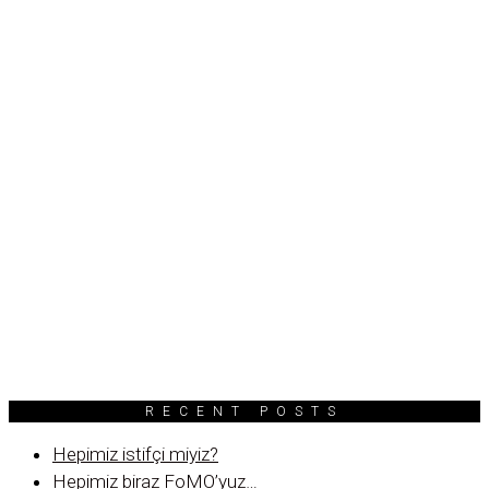
RECENT POSTS
Hepimiz istifçi miyiz?
Hepimiz biraz FoMO’yuz…