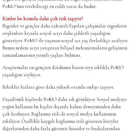
FoMO’nun verebileceği en ciddi zarar da budur.
Kimler bu konuda daha çok risk taşıyor?
Ergenler ve gençler daha takıntılı.Yapılan çalışmalar ergenlerin
erişkinlere kıyasla sosyal acıyı daha şiddetli yaşadığını
gösteriyor. FoMO ile yaşanan sosyal acı yaş ilerledikçe azalıyor.
Bunun nedeni acıyı yatıştıran bilişsel mekanizmaların gelişimini
tamamlamasının yirmili yaşları bulması.
Araştırmalar on gençten dördünün bazen veya sıklıkla FoMO
yaşadığını söylüyor.
Erkekler kızlara göre daha yüksek oranda endişe taşıyor.
Dışadönük kişilerde FoMO daha sık görülüyor. Sosyal medyayı
yoğun kullanan bu kişiler dışarda kalma deneyiminden daha
çok korkuyor. Bağlanma stili de sosyal medya kullanımını
etkiliyor. Özellikle kaygılı bağlanma stili gösteren bireyler
diğerlerinden daha fazla güvensiz hisseder ve başkalarından