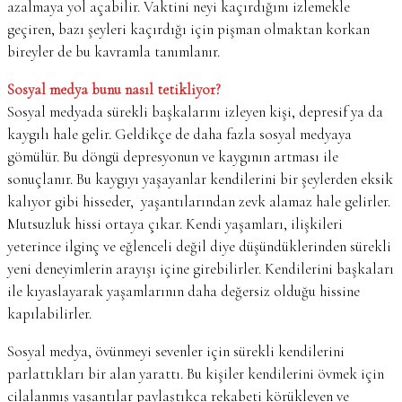
azalmaya yol açabilir. Vaktini neyi kaçırdığını izlemekle
geçiren, bazı şeyleri kaçırdığı için pişman olmaktan korkan
bireyler de bu kavramla tanımlanır.
Sosyal medya bunu nasıl tetikliyor?
Sosyal medyada sürekli başkalarını izleyen kişi, depresif ya da
kaygılı hale gelir. Geldikçe de daha fazla sosyal medyaya
gömülür. Bu döngü depresyonun ve kaygının artması ile
sonuçlanır. Bu kaygıyı yaşayanlar kendilerini bir şeylerden eksik
kalıyor gibi hisseder, yaşantılarından zevk alamaz hale gelirler.
Mutsuzluk hissi ortaya çıkar. Kendi yaşamları, ilişkileri
yeterince ilginç ve eğlenceli değil diye düşündüklerinden sürekli
yeni deneyimlerin arayışı içine girebilirler. Kendilerini başkaları
ile kıyaslayarak yaşamlarının daha değersiz olduğu hissine
kapılabilirler.
Sosyal medya, övünmeyi sevenler için sürekli kendilerini
parlattıkları bir alan yarattı. Bu kişiler kendilerini övmek için
cilalanmış yaşantılar paylaştıkça rekabeti körükleyen ve