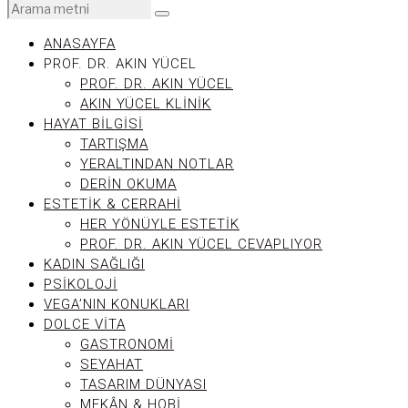
ANASAYFA
PROF. DR. AKIN YÜCEL
PROF. DR. AKIN YÜCEL
AKIN YÜCEL KLINIK
HAYAT BILGISI
TARTIŞMA
YERALTINDAN NOTLAR
DERIN OKUMA
ESTETIK & CERRAHI
HER YÖNÜYLE ESTETIK
PROF. DR. AKIN YÜCEL CEVAPLIYOR
KADIN SAĞLIĞI
PSIKOLOJI
VEGA’NIN KONUKLARI
DOLCE VITA
GASTRONOMI
SEYAHAT
TASARIM DÜNYASI
MEKÂN & HOBI