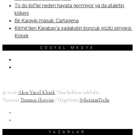
To do list’ler neden hayata geçmiyor ya da ataletin
kökeni
Bir Karayip masalı: Cartagena
Kıtmir’den Karabaş’a sadakatin boncuk gözlü simgesi:
Köpek
SOSYAL MEDYA
© 2026
Akın Yücel Klinik
Tüm hakları saklıdır.
Tasarım
Turuncu İletişim
/ Uygulama
SyberiumTechs
YAZARLAR