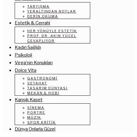
TARTIŞMA
YERALTINDAN NOTLAR
DERIN OKUMA
Estetik & Cerrahi
HER YÖNÜYLE ESTETIK
PROF. DR. AKIN YÜCEL
CEVAPLIYOR
Kadın Sağlığı
Psikoloji
Vega’nın Konukları
Dolce Vita
GASTRONOMI
SEYAHAT
TASARIM DÜNYASI
MEKÂN & HOBI
Karışık Kaset
SINEMA
PORTRE
MÜZIK
SPOR KRITIK
Dünya Onlarla Güzel