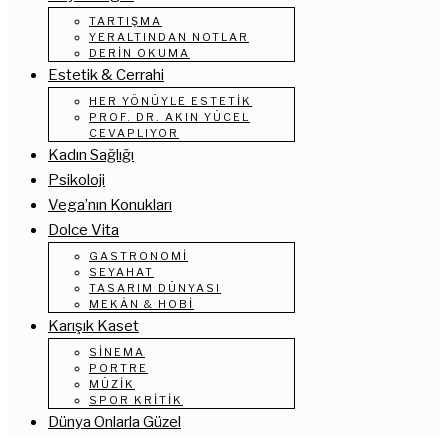
TARTIŞMA
YERALTINDAN NOTLAR
DERIN OKUMA
Estetik & Cerrahi
HER YÖNÜYLE ESTETIK
PROF. DR. AKIN YÜCEL
CEVAPLIYOR
Kadın Sağlığı
Psikoloji
Vega’nın Konukları
Dolce Vita
GASTRONOMI
SEYAHAT
TASARIM DÜNYASI
MEKÂN & HOBI
Karışık Kaset
SINEMA
PORTRE
MÜZIK
SPOR KRITIK
Dünya Onlarla Güzel