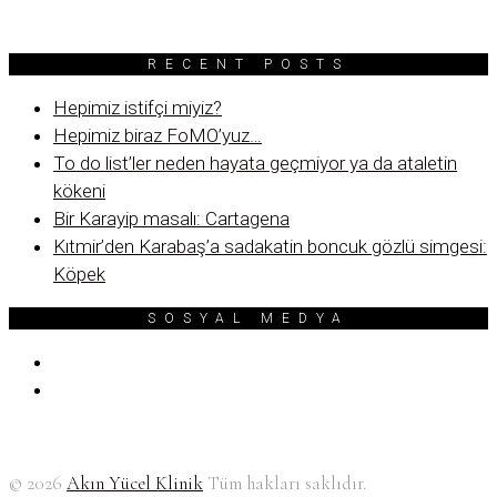
RECENT POSTS
Hepimiz istifçi miyiz?
Hepimiz biraz FoMO’yuz…
To do list’ler neden hayata geçmiyor ya da ataletin
kökeni
Bir Karayip masalı: Cartagena
Kıtmir’den Karabaş’a sadakatin boncuk gözlü simgesi:
Köpek
SOSYAL MEDYA
© 2026
Akın Yücel Klinik
Tüm hakları saklıdır.