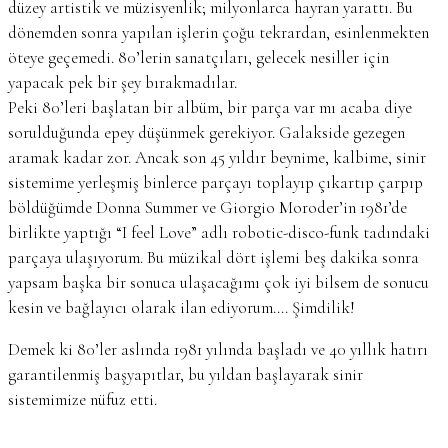
düzey artistik ve müzisyenlik; milyonlarca hayran yarattı. Bu
dönemden sonra yapılan işlerin çoğu tekrardan, esinlenmekten
öteye geçemedi. 80’lerin sanatçıları, gelecek nesiller için
yapacak pek bir şey bırakmadılar.
Peki 80’leri başlatan bir albüm, bir parça var mı acaba diye
sorulduğunda epey düşünmek gerekiyor. Galakside gezegen
aramak kadar zor. Ancak son 45 yıldır beynime, kalbime, sinir
sistemime yerleşmiş binlerce parçayı toplayıp çıkartıp çarpıp
böldüğümde Donna Summer ve Giorgio Moroder’in 1981’de
birlikte yaptığı “I feel Love” adlı robotic-disco-funk tadındaki
parçaya ulaşıyorum. Bu müzikal dört işlemi beş dakika sonra
yapsam başka bir sonuca ulaşacağımı çok iyi bilsem de sonucu
kesin ve bağlayıcı olarak ilan ediyorum…. Şimdilik!
Demek ki 80’ler aslında 1981 yılında başladı ve 40 yıllık hatırı
garantilenmiş başyapıtlar, bu yıldan başlayarak sinir
sistemimize nüfuz etti.