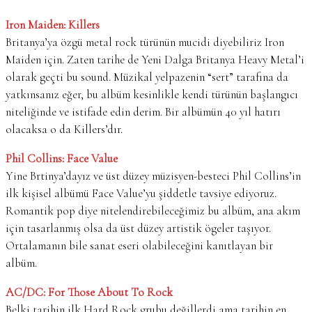
Iron Maiden: Killers
Britanya’ya özgü metal rock türünün mucidi diyebiliriz Iron
Maiden için. Zaten tarihe de Yeni Dalga Britanya Heavy Metal’i
olarak geçti bu sound. Müzikal yelpazenin “sert” tarafına da
yatkınsanız eğer, bu albüm kesinlikle kendi türünün başlangıcı
niteliğinde ve istifade edin derim. Bir albümün 40 yıl hatırı
olacaksa o da Killers’dır.
Phil Collins: Face Value
Yine Brtinya’dayız ve üst düzey müzisyen-besteci Phil Collins’in
ilk kişisel albümü Face Value’yu şiddetle tavsiye ediyoruz.
Romantik pop diye nitelendirebileceğimiz bu albüm, ana akım
için tasarlanmış olsa da üst düzey artistik ögeler taşıyor.
Ortalamanın bile sanat eseri olabileceğini kanıtlayan bir
albüm.
AC/DC: For Those About To Rock
Belki tarihin ilk Hard Rock grubu değillerdi ama tarihin en