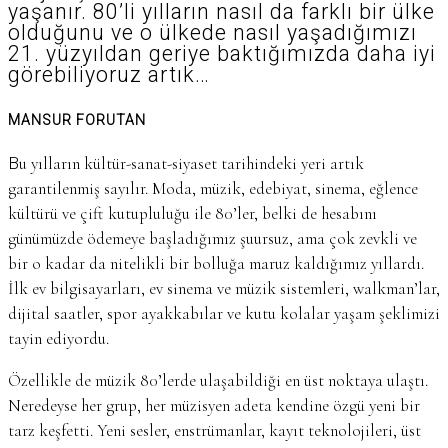
yaşanır. 80’li yılların nasıl da farklı bir ülke
olduğunu ve o ülkede nasıl yaşadığımızı
21. yüzyıldan geriye baktığımızda daha iyi
görebiliyoruz artık…
MANSUR FORUTAN
Bu yılların kültür-sanat-siyaset tarihindeki yeri artık
garantilenmiş sayılır. Moda, müzik, edebiyat, sinema, eğlence
kültürü ve çift kutupluluğu ile 80’ler, belki de hesabını
günümüzde ödemeye başladığımız şuursuz, ama çok zevkli ve
bir o kadar da nitelikli bir bolluğa maruz kaldığımız yıllardı.
İlk ev bilgisayarları, ev sinema ve müzik sistemleri, walkman’lar,
dijital saatler, spor ayakkabılar ve kutu kolalar yaşam şeklimizi
tayin ediyordu.
Özellikle de müzik 80’lerde ulaşabildiği en üst noktaya ulaştı.
Neredeyse her grup, her müzisyen adeta kendine özgü yeni bir
tarz keşfetti. Yeni sesler, enstrümanlar, kayıt teknolojileri, üst