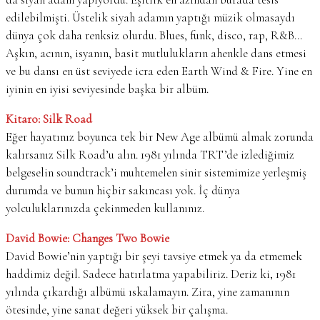
edilebilmişti. Üstelik siyah adamın yaptığı müzik olmasaydı
dünya çok daha renksiz olurdu. Blues, funk, disco, rap, R&B…
Aşkın, acının, isyanın, basit mutlulukların ahenkle dans etmesi
ve bu dansı en üst seviyede icra eden Earth Wind & Fire. Yine en
iyinin en iyisi seviyesinde başka bir albüm.
Kitaro: Silk Road
Eğer hayatınız boyunca tek bir New Age albümü almak zorunda
kalırsanız Silk Road’u alın. 1981 yılında TRT’de izlediğimiz
belgeselin soundtrack’i muhtemelen sinir sistemimize yerleşmiş
durumda ve bunun hiçbir sakıncası yok. İç dünya
yolculuklarınızda çekinmeden kullanınız.
David Bowie: Changes Two Bowie
David Bowie’nin yaptığı bir şeyi tavsiye etmek ya da etmemek
haddimiz değil. Sadece hatırlatma yapabiliriz. Deriz ki, 1981
yılında çıkardığı albümü ıskalamayın. Zira, yine zamanının
ötesinde, yine sanat değeri yüksek bir çalışma.