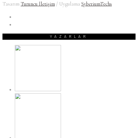
Tasarım
Turuncu İletişim
/ Uygulama
SyberiumTechs
YAZARLAR