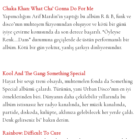
Chaka Khan: What Cha’ Gonna Do For Me
Yapımcılığını Arif Mardin’in yaptığı bu albüm R & B, funk ve
disco’nun muhteşem füzyonundan oluşuyor ve kötü bir günü
iyiye çevirme konusunda da son derece başarılı. “Öyleyse
Renk….Dans” durumuna geçişlerde de üstün performanslı bir
albüm. Kötü bir gün yoktur, yanlış şarkıyı dinliyorsundur.
Kool And The Gang: Something Special
Hayat bir sevgi treni olsaydı, muhtemelen fonda da Something
Special albümü çalardı. Türünün, yani Urban Disco’nun en iyi
örneklerinden biri. Dünyanın daha çekilebilir yıllarında bu
albüm istisnasız her radyo kanalında, her müzik kanalında,
partide, diskoda, kulüpte, aklınıza gelebilecek her yerde çaldı.
Denk gelirseniz bi’ bakın derim.
Rainbow: Difficult To Cure