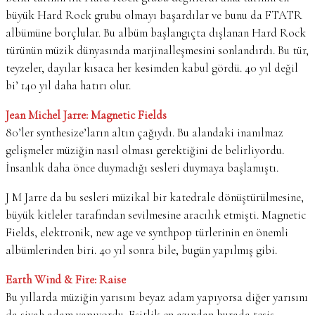
büyük Hard Rock grubu olmayı başardılar ve bunu da FTATR
albümüne borçlular. Bu albüm başlangıçta dışlanan Hard Rock
türünün müzik dünyasında marjinalleşmesini sonlandırdı. Bu tür,
teyzeler, dayılar kısaca her kesimden kabul gördü. 40 yıl değil
bi’ 140 yıl daha hatırı olur.
Jean Michel Jarre: Magnetic Fields
80’ler synthesize’ların altın çağıydı. Bu alandaki inanılmaz
gelişmeler müziğin nasıl olması gerektiğini de belirliyordu.
İnsanlık daha önce duymadığı sesleri duymaya başlamıştı.
J M Jarre da bu sesleri müzikal bir katedrale dönüştürülmesine,
büyük kitleler tarafından sevilmesine aracılık etmişti. Magnetic
Fields, elektronik, new age ve synthpop türlerinin en önemli
albümlerinden biri. 40 yıl sonra bile, bugün yapılmış gibi.
Earth Wind & Fire: Raise
Bu yıllarda müziğin yarısını beyaz adam yapıyorsa diğer yarısını
da siyah adam yapıyordu. Eşitlik en azından burada tesis