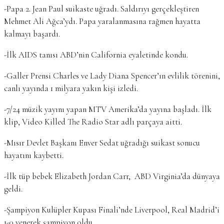
-Papa 2. Jean Paul suikaste uğradı. Saldırıyı gerçekleştiren
Mehmet Ali Ağca’ydı. Papa yaralanmasına rağmen hayatta
kalmayı başardı.
-İlk AIDS tanısı ABD’nin California eyaletinde kondu.
-Galler Prensi Charles ve Lady Diana Spencer’ın evlilik törenini,
canlı yayında 1 milyara yakın kişi izledi.
-7/24 müzik yayını yapan MTV Amerika’da yayına başladı. İlk
klip, Video Killed The Radio Star adlı parçaya aitti.
-Mısır Devlet Başkanı Enver Sedat uğradığı suikast sonucu
hayatını kaybetti.
-İlk tüp bebek Elizabeth Jordan Carr, ABD Virginia’da dünyaya
geldi.
-Şampiyon Kulüpler Kupası Finali’nde Liverpool, Real Madrid’i
1-0 yenerek şampiyon oldu.