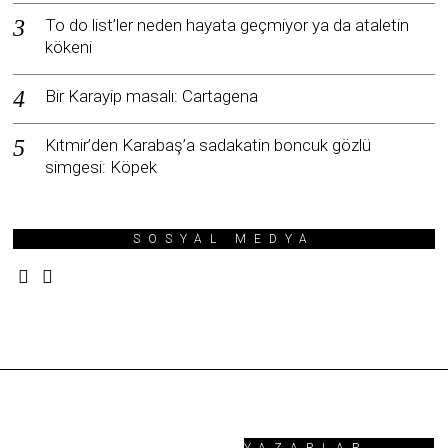
To do list’ler neden hayata geçmiyor ya da ataletin
kökeni
Bir Karayip masalı: Cartagena
Kıtmir’den Karabaş’a sadakatin boncuk gözlü
simgesi: Köpek
SOSYAL MEDYA
YAZARLAR