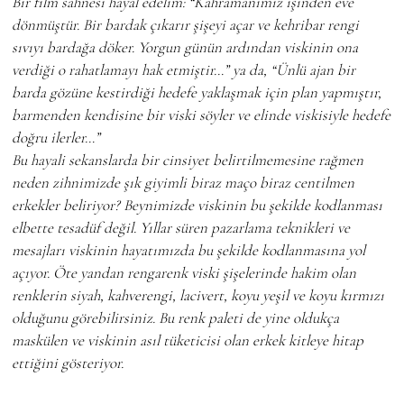
Bir film sahnesi hayal edelim: “Kahramanımız işinden eve
dönmüştür. Bir bardak çıkarır şişeyi açar ve kehribar rengi
sıvıyı bardağa döker. Yorgun günün ardından viskinin ona
verdiği o rahatlamayı hak etmiştir…” ya da, “Ünlü ajan bir
barda gözüne kestirdiği hedefe yaklaşmak için plan yapmıştır,
barmenden kendisine bir viski söyler ve elinde viskisiyle hedefe
doğru ilerler…”
Bu hayali sekanslarda bir cinsiyet belirtilmemesine rağmen
neden zihnimizde şık giyimli biraz maço biraz centilmen
erkekler beliriyor? Beynimizde viskinin bu şekilde kodlanması
elbette tesadüf değil. Yıllar süren pazarlama teknikleri ve
mesajları viskinin hayatımızda bu şekilde kodlanmasına yol
açıyor. Öte yandan rengarenk viski şişelerinde hakim olan
renklerin siyah, kahverengi, lacivert, koyu yeşil ve koyu kırmızı
olduğunu görebilirsiniz. Bu renk paleti de yine oldukça
maskülen ve viskinin asıl tüketicisi olan erkek kitleye hitap
ettiğini gösteriyor.