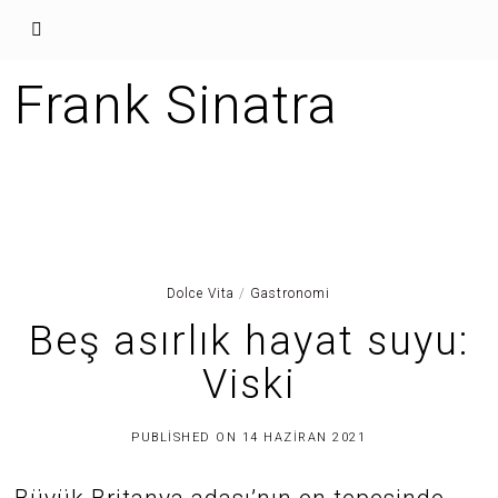
Frank Sinatra
Dolce Vita
/
Gastronomi
Beş asırlık hayat suyu:
Viski
3
PUBLISHED ON
14 HAZIRAN 2021
0
H
A