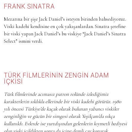
FRANK SINATRA
Mezarına bir şişe Jack Daniel’s isteyen birinden bahsediyoruz.
Viski kadehi kendisine en çok yakışanlardan. Sinatra şerefine
bir viski yapan Jack Daniel’s bu viskiye “Jack Daniel’s Sinatra
Select” ismini verdi.
TÜRK FİLMLERİNİN ZENGİN ADAM
İÇKİSİ
Türk filmlerinde acımasız patron rolünde izlediğimiz
karakterlerin sıklıkla ellerinde bir viski kadehi görürüz. 1980
yılı öncesi Türkiye’de kaçak olarak bulunan yabancı viskiler
zenginliğin ve gücün bir simgesi olarak Yeşilçam’da sıkça
kullanıldı. Evlerde ise yurtdışından gelenlerin kıymetli hediyesi
olan viski içildikten sonra da içine demli çay konarak