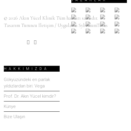
© 2026
Akın Yücel Klinik
Tüm hakları saklıdır.
Tasarım
Turuncu İletişim
/ Uygulama
SyberiumTechs
HAKKIMIZDA
Gökyüzündeki en parlak
yıldızlardan biri: Vega
Prof. Dr. Akın Yücel kimdir?
Künye
Bize Ulaşın