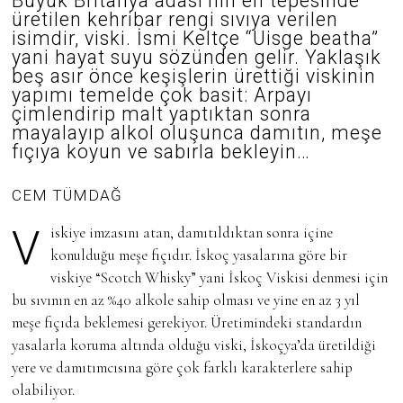
Büyük Britanya adası’nın en tepesinde
Z
üretilen kehribar rengi sıvıya verilen
I
R
isimdir, viski. İsmi Keltçe “Uisge beatha”
A
yani hayat suyu sözünden gelir. Yaklaşık
N
beş asır önce keşişlerin ürettiği viskinin
2
0
yapımı temelde çok basit: Arpayı
2
çimlendirip malt yaptıktan sonra
5
mayalayıp alkol oluşunca damıtın, meşe
fıçıya koyun ve sabırla bekleyin…
CEM TÜMDAĞ
Viskiye imzasını atan, damıtıldıktan sonra içine
konulduğu meşe fıçıdır. İskoç yasalarına göre bir
viskiye “Scotch Whisky” yani İskoç Viskisi denmesi için
bu sıvının en az %40 alkole sahip olması ve yine en az 3 yıl
meşe fıçıda beklemesi gerekiyor. Üretimindeki standardın
yasalarla koruma altında olduğu viski, İskoçya’da üretildiği
yere ve damıtımcısına göre çok farklı karakterlere sahip
olabiliyor.