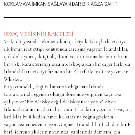
KOKLAMAYA IMKAN SAĞLAYAN DAR BIR AĞZA SAHIP.
İSKOÇ VİSKİSİNİN RAKİPLERİ
Viski dünyasında rekabet oldukça büyük. İskoçlarla viskiyi
ilk kimin icat ettiği konusunda tartışma yaşayan İrlandalılar,
çok daha yumuşak içimli, floral ve tatlı aromalar barındıran
bir viski karakteristiğine sahip. İskoçlardan bir diğer farkı da
İrlandalıların viskiyi fazladan bir E harfi ile birlikte yazması:
Whiskey.
Bu yazım şekli, İngiliz İmparatorluğu’nun İrlanda
topraklarında egemen olduğu dönemde vergiden kaçmaya
çalışan ve “Biz Whisky değil Whiskey üretiyoruz” diyen
İrlandalı damıtımcıların bir icadı. İrlanda’da yaşanan savaşlar,
kıtlıklar bu ülkeden Amerika kıtasına yoğun göçlerin
yaşanmasına neden oluyor. Göçmen İrlandalılar fazladan bir E
harfi içeren viskilerinin yanında, yanlarında damıtım için