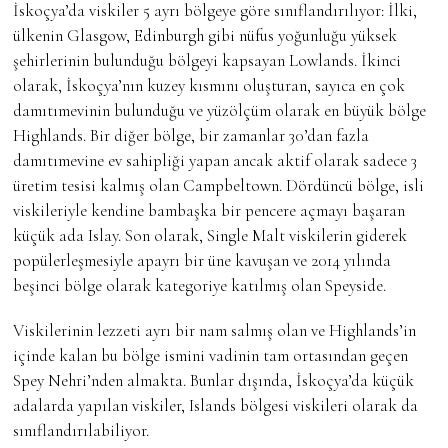
İskoçya’da viskiler 5 ayrı bölgeye göre sınıflandırılıyor: İlki,
ülkenin Glasgow, Edinburgh gibi nüfus yoğunluğu yüksek
şehirlerinin bulunduğu bölgeyi kapsayan Lowlands. İkinci
olarak, İskoçya’nın kuzey kısmını oluşturan, sayıca en çok
damıtımevinin bulunduğu ve yüzölçüm olarak en büyük bölge
Highlands. Bir diğer bölge, bir zamanlar 30’dan fazla
damıtımevine ev sahipliği yapan ancak aktif olarak sadece 3
üretim tesisi kalmış olan Campbeltown. Dördüncü bölge, isli
viskileriyle kendine bambaşka bir pencere açmayı başaran
küçük ada Islay. Son olarak, Single Malt viskilerin giderek
popülerleşmesiyle apayrı bir üne kavuşan ve 2014 yılında
beşinci bölge olarak kategoriye katılmış olan Speyside.
Viskilerinin lezzeti ayrı bir nam salmış olan ve Highlands’in
içinde kalan bu bölge ismini vadinin tam ortasından geçen
Spey Nehri’nden almakta. Bunlar dışında, İskoçya’da küçük
adalarda yapılan viskiler, Islands bölgesi viskileri olarak da
sınıflandırılabiliyor.