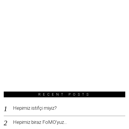
RECENT POSTS
Hepimiz istifçi miyiz?
Hepimiz biraz FoMO’yuz…