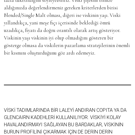
fazla tüketildiğini söyleyebiliriz. Viski şişesini elinize
aldığınızda değerlendirmeniz gereken kriterlerden birisi
Blended/Single Malt olması, diğeri ise viskinin yaşı. Viski
yıllandıkça, yani meşe fıçı içerisinde beklediği ömrü
uzadıkça, fiyatı da doğru orantılı olarak artış gösteriyor.
Viskinin yaşı viskinin iyi olup olmadığını gösteren bir
gösterge olmasa da viskilerin pazarlama stratejilerinin önemli
bir kısmını oluşturduğunu göz ardı edemeyiz.
VISKI TADIMLARINDA BIR LALEYI ANDIRAN COPITA YA DA
GLENCAIRN KADEHLERI KULLANILIYOR. VISKIYI KOLAY
HAVALANDIRMAYI SAĞLAYAN BU BARDAKLAR, VISKININ
BURUN PROFILINI ÇIKARMAK IÇIN DE DERIN DERIN