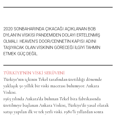
2020 SONBAHARINDA ÇIKACAĞI AÇIKLANAN BOB
DYLAN’IN VISKISI PANDEMIDEN DOLAYI ERTELENMIŞ
OLMALI. HEAVEN’S DOOR/CENNETIN KAPISI ADINI
TAŞIYACAK OLAN VISKININ GÖRECEĞI ILGIYI TAHMIN
ETMEK GÜÇ DEĞIL.
TÜRKİYE’NİN VİSKİ SERÜVENİ
Türkiye’nin içkinin Tekel tarafından üretildiği dönemde
yaklaşık 50 yıllık bir viski macerası bulunuyor: Ankara
Viskisi.
1963 yılında Ankara’da bulunan Tekel bira fabrikasında
üretilmeye başlanan Ankara Viskisi, Türkiye’de yasal olarak
satışı yapılan ilk ve tek yerli viski. 1980’li yıllardan sonra