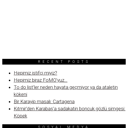
RECENT POSTS
Hepimiz istifçi miyiz?
Hepimiz biraz FoMO’yuz…
To do list’ler neden hayata geçmiyor ya da ataletin
kökeni
Bir Karayip masalı: Cartagena
Kıtmir’den Karabaş’a sadakatin boncuk gözlü simgesi:
Köpek
SOSYAL MEDYA