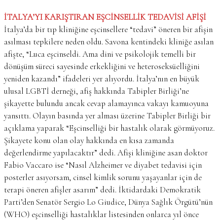
İTALYA’YI KARIŞTIRAN EŞCİNSELLİK TEDAVİSİ AFİŞİ
İtalya’da bir tıp kliniğine eşcinsellere “tedavi” öneren bir afişin
asılması tepkilere neden oldu. Savona kentindeki kliniğe asılan
afişte, “Luca eşcinseldi. Ama dini ve psikolojik temelli bir
dönüşüm süreci sayesinde erkekliğini ve heteroseksüelliğini
yeniden kazandı” ifadeleri yer alıyordu. İtalya’nın en büyük
ulusal LGBTİ derneği, afiş hakkında Tabipler Birliği’ne
şikayette bulundu ancak cevap alamayınca vakayı kamuoyuna
yansıttı. Olayın basında yer alması üzerine Tabipler Birliği bir
açıklama yaparak “Eşcinselliği bir hastalık olarak görmüyoruz.
Şikayete konu olan olay hakkında en kısa zamanda
değerlendirme yapılacaktır” dedi. Afişi kliniğine asan doktor
Fabio Vaccaro ise “Nasıl Alzheimer ve diyabet tedavisi için
posterler asıyorsam, cinsel kimlik sorunu yaşayanlar için de
terapi öneren afişler asarım” dedi. İktidardaki Demokratik
Parti’den Senatör Sergio Lo Giudice, Dünya Sağlık Örgütü’nün
(WHO) eşcinselliği hastalıklar listesinden onlarca yıl önce