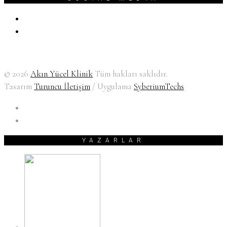
© 2026
Akın Yücel Klinik
Tüm hakları saklıdır.
Tasarım
Turuncu İletişim
/ Uygulama
SyberiumTechs
YAZARLAR