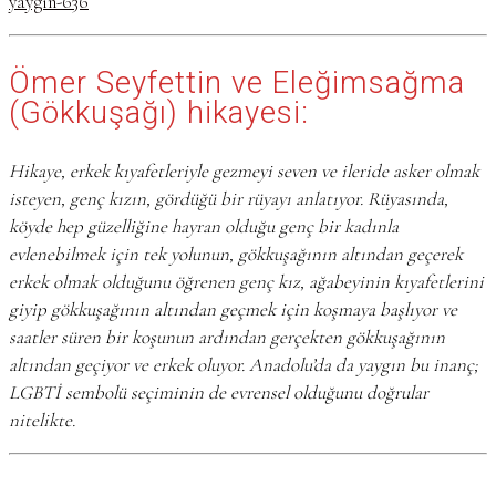
yaygin-636
Ömer Seyfettin ve Eleğimsağma
(Gökkuşağı) hikayesi:
Hikaye, erkek kıyafetleriyle gezmeyi seven ve ileride asker olmak
isteyen, genç kızın, gördüğü bir rüyayı anlatıyor. Rüyasında,
köyde hep güzelliğine hayran olduğu genç bir kadınla
evlenebilmek için tek yolunun, gökkuşağının altından geçerek
erkek olmak olduğunu öğrenen genç kız, ağabeyinin kıyafetlerini
giyip gökkuşağının altından geçmek için koşmaya başlıyor ve
saatler süren bir koşunun ardından gerçekten gökkuşağının
altından geçiyor ve erkek oluyor. Anadolu’da da yaygın bu inanç;
LGBTİ sembolü seçiminin de evrensel olduğunu doğrular
nitelikte.