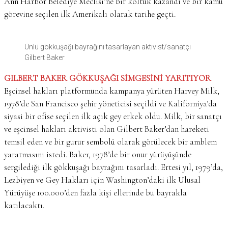
Ann Harbor Belediye Meclisi’ne bir koltuk kazandı ve bir kamu
görevine seçilen ilk Amerikalı olarak tarihe geçti.
Ünlü gökkuşağı bayrağını tasarlayan aktivist/sanatçı
Gilbert Baker
GILBERT BAKER GÖKKUŞAĞI SİMGESİNİ YARITIYOR
Eşcinsel hakları platformunda kampanya yürüten Harvey Milk,
1978’de San Francisco şehir yöneticisi seçildi ve Kaliforniya’da
siyasi bir ofise seçilen ilk açık gey erkek oldu. Milk, bir sanatçı
ve eşcinsel hakları aktivisti olan Gilbert Baker’dan hareketi
temsil eden ve bir gurur sembolü olarak görülecek bir amblem
yaratmasını istedi. Baker, 1978’de bir onur yürüyüşünde
sergilediği ilk gökkuşağı bayrağını tasarladı. Ertesi yıl, 1979’da,
Lezbiyen ve Gey Hakları için Washington’daki ilk Ulusal
Yürüyüşe 100.000’den fazla kişi ellerinde bu bayrakla
katılacaktı.