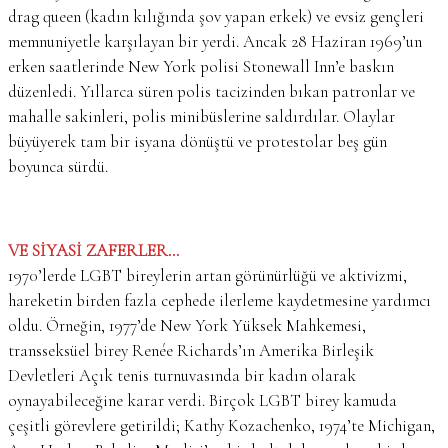
drag queen (kadın kılığında şov yapan erkek) ve evsiz gençleri
memnuniyetle karşılayan bir yerdi. Ancak 28 Haziran 1969’un
erken saatlerinde New York polisi Stonewall Inn’e baskın
düzenledi. Yıllarca süren polis tacizinden bıkan patronlar ve
mahalle sakinleri, polis minibüslerine saldırdılar. Olaylar
büyüyerek tam bir isyana dönüştü ve protestolar beş gün
boyunca sürdü.
VE SİYASİ ZAFERLER…
1970’lerde LGBT bireylerin artan görünürlüğü ve aktivizmi,
hareketin birden fazla cephede ilerleme kaydetmesine yardımcı
oldu. Örneğin, 1977’de New York Yüksek Mahkemesi,
transseksüel birey Renée Richards’ın Amerika Birleşik
Devletleri Açık tenis turnuvasında bir kadın olarak
oynayabileceğine karar verdi. Birçok LGBT birey kamuda
çeşitli görevlere getirildi; Kathy Kozachenko, 1974’te Michigan,