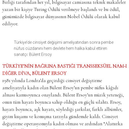
Birliği tarafından her yıl, bilgisayar camiasına teknik makaleler
yazan bir kişiye Turing Ödülü verilmeye başlandı ve bu ödül,
günümüzde bilgisayar dünyasının Nobel Ödülü olarak kabul
ediliyor.
Türkiye’de cinsiyet değişimi ameliyatından sonra pembe
nüfus cüzdanını hem devlete hem halka kabul ettiren
sanatçı: Bülent Ersoy
TÜRKİYE’NİN BAĞRINA BASTIĞI TRANSSEKSÜEL NAM-I
DİĞER DİVA, BÜLENT ERSOY
1981 yılında Londra’da geçirdiği cinsiyet değiştirme
ameliyatıyla kadın olan Bülent Ersoy’un pembe nüfus kâğıdı
alması kamuoyunca onaylandı. Bülent Ersoy’un müzik yeteneği,
onun tüm hayatı boyunca sahip olduğu en güçlü silahtı. Ersoy,
hayatı boyunca, aşk hayatı, söylediği şarkılar, farklı albümler,
giyim kuşamı ve konuşma tarzıyla gündemde kaldı. Cinsiyet
değiştirme operasyonuyla kadın olması ve ardından “Alaturka