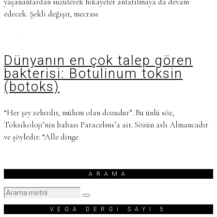
yaşananlardan süzülerek hikayeler anlatılmaya da devam
edecek. Şekli değişir, mecrası
Dünyanın en çok talep gören
bakterisi: Botulinum toksin
(botoks)
“Her şey zehirdir, mühim olan dozudur”. Bu ünlü söz,
Toksikoloji’nin babası Paracelsus’a ait. Sözün aslı Almancadır
ve şöyledir: “Alle dinge
ARAMA
VEGA DERGİ SAYI 5