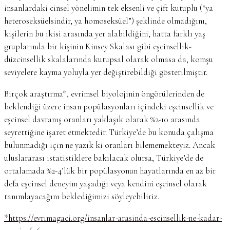
insanlardaki cinsel yönelimin tek eksenli ve çift kutuplu (“ya
heteroseksüelsindir, ya homoseksüel”) şeklinde olmadığını,
kişilerin bu ikisi arasında yer alabildiğini, hatta farklı yaş
gruplarında bir kişinin Kinsey Skalası gibi eşcinsellik-
düzcinsellik skalalarında kutupsal olarak olmasa da, komşu
seviyelere kayma yoluyla yer değiştirebildiği gösterilmiştir.
Birçok araştırma*, evrimsel biyolojinin öngörülerinden de
beklendiği üzere insan popülasyonları içindeki eşcinsellik ve
eşcinsel davranış oranları yaklaşık olarak %2-10 arasında
seyrettiğine işaret etmektedir. Türkiye’de bu konuda çalışma
bulunmadığı için ne yazık ki oranları bilememekteyiz. Ancak
uluslararası istatistiklere bakılacak olursa, Türkiye’de de
ortalamada %2-4’lük bir popülasyonun hayatlarında en az bir
defa eşcinsel deneyim yaşadığı veya kendini eşcinsel olarak
tanımlayacağını beklediğimizi söyleyebiliriz.
*https://evrimagaci.org/insanlar-arasinda-escinsellik-ne-kadar-