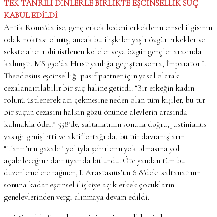
TEK TANRILI DİNLERLE BİRLİKTE EŞCİNSELLİK SUÇ
KABUL EDİLDİ
Antik Roma’da ise, genç erkek bedeni erkeklerin cinsel ilgisinin
odak noktası olmuş, ancak bu ilişkiler yaşlı özgür erkekler ve
sekste alıcı rolü üstlenen köleler veya özgür gençler arasında
kalmıştı. MS 390’da Hristiyanlığa geçişten sonra, İmparator I.
Theodosius eşcinselliği pasif partner için yasal olarak
cezalandırılabilir bir suç haline getirdi: “Bir erkeğin kadın
rolünü üstlenerek acı çekmesine neden olan tüm kişiler, bu tür
bir suçun cezasını halkın gözü önünde alevlerin arasında
kalmakla öder.” 558’de, saltanatının sonuna doğru, Justinianus
yasağı genişletti ve aktif ortağı da, bu tür davranışların
“Tanrı’nın gazabı” yoluyla şehirlerin yok olmasına yol
açabileceğine dair uyarıda bulundu. Öte yandan tüm bu
düzenlemelere rağmen, I. Anastasius’un 618’deki saltanatının
sonuna kadar eşcinsel ilişkiye açık erkek çocukların
genelevlerinden vergi alınmaya devam edildi.