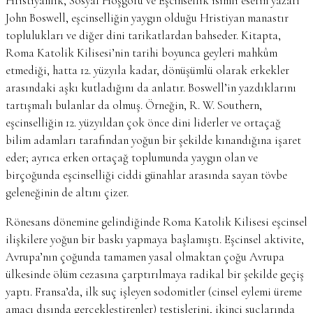
Hristiyanlık, Sosyal Hoşgörü ve Eşcinsellik isimli eserin yazarı
John Boswell, eşcinselliğin yaygın olduğu Hristiyan manastır
toplulukları ve diğer dini tarikatlardan bahseder. Kitapta,
Roma Katolik Kilisesi’nin tarihi boyunca geyleri mahkûm
etmediği, hatta 12. yüzyıla kadar, dönüşümlü olarak erkekler
arasındaki aşkı kutladığını da anlatır. Boswell’in yazdıklarını
tartışmalı bulanlar da olmuş. Örneğin, R. W. Southern,
eşcinselliğin 12. yüzyıldan çok önce dini liderler ve ortaçağ
bilim adamları tarafından yoğun bir şekilde kınandığına işaret
eder; ayrıca erken ortaçağ toplumunda yaygın olan ve
birçoğunda eşcinselliği ciddi günahlar arasında sayan tövbe
geleneğinin de altını çizer.
Rönesans dönemine gelindiğinde Roma Katolik Kilisesi eşcinsel
ilişkilere yoğun bir baskı yapmaya başlamıştı. Eşcinsel aktivite,
Avrupa’nın çoğunda tamamen yasal olmaktan çoğu Avrupa
ülkesinde ölüm cezasına çarptırılmaya radikal bir şekilde geçiş
yaptı. Fransa’da, ilk suç işleyen sodomitler (cinsel eylemi üreme
amacı dışında gerçekleştirenler) testislerini, ikinci suçlarında