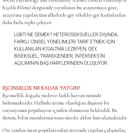
Social Psychology and Personality Science (Sosyal Psikoloji ve
Kişilik Bilimi) dergisinde yayınlanan bu araştırmaya göre,
araştırma yapılan tüm ülkelerde gey erkekler gey kadınlardan
daha fazla tepki çekiyor.
LGBTİ NE DEMEK? HETEROSEKSÜELLER DIŞINDA,
FARKLI CINSEL YÖNELIMLERI TARIF ETMEK IÇIN
KULLANILAN KISALTMA LEZBIYEN, GEY,
BISEKSÜEL, TRANSGENDER, INTERSEKS’IN
AÇILIMININ BAŞ HARFLERINDEN OLUŞUYOR.
EŞCİNSELLİK NE KADAR YAYGIN?
Eşcinsellik doğada yüzlerce farklı hayvan türünde
bulunmaktadır. Halbuki üreme olasılığını düşüren bir
varyasyonun popülasyon içinden elenmesini beklerdik. Bu
durum, bilim insanlarının uzun süredir aklını kurcalamaktadır.
Öte yandan insan popülasyonları üzerinde yapılan çalışmalar,