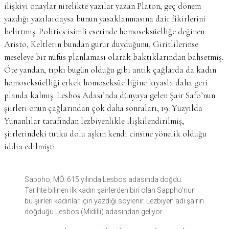
ilişkiyi onaylar nitelikte yazılar yazan Platon, geç dönem
yazdığı yazılardaysa bunun yasaklanmasına dair fikirlerini
belirtmiş. Politics isimli eserinde homoseksüelliğe değinen
Aristo, Keltlerin bundan gurur duyduğunu, Giritlilerinse
meseleye bir nüfus planlaması olarak baktıklarından bahsetmiş.
Öte yandan, tıpkı bugün olduğu gibi antik çağlarda da kadın
homoseksüelliği erkek homoseksüelliğine kıyasla daha geri
planda kalmış. Lesbos Adası’nda dünyaya gelen Şair Safo’nun
şiirleri onun çağlarından çok daha sonraları, 19. Yüzyılda
Yunanlılar tarafından lezbiyenlikle ilişkilendirilmiş,
şiirlerindeki tutku dolu aşkın kendi cinsine yönelik olduğu
iddia edilmişti.
Sappho, MÖ. 615 yılında Lesbos adasında doğdu.
Tarihte bilinen ilk kadın şairlerden biri olan Sappho’nun
bu şiirleri kadınlar için yazdığı söylenir. Lezbiyen adı şairin
doğduğu Lesbos (Midilli) adasından geliyor.