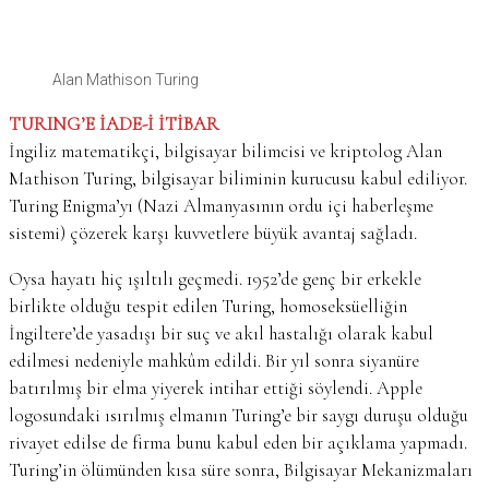
Alan Mathison Turing
TURING’E İADE-İ İTİBAR
İngiliz matematikçi, bilgisayar bilimcisi ve kriptolog Alan
Mathison Turing, bilgisayar biliminin kurucusu kabul ediliyor.
Turing Enigma’yı (Nazi Almanyasının ordu içi haberleşme
sistemi) çözerek karşı kuvvetlere büyük avantaj sağladı.
Oysa hayatı hiç ışıltılı geçmedi. 1952’de genç bir erkekle
birlikte olduğu tespit edilen Turing, homoseksüelliğin
İngiltere’de yasadışı bir suç ve akıl hastalığı olarak kabul
edilmesi nedeniyle mahkûm edildi. Bir yıl sonra siyanüre
batırılmış bir elma yiyerek intihar ettiği söylendi. Apple
logosundaki ısırılmış elmanın Turing’e bir saygı duruşu olduğu
rivayet edilse de firma bunu kabul eden bir açıklama yapmadı.
Turing’in ölümünden kısa süre sonra, Bilgisayar Mekanizmaları