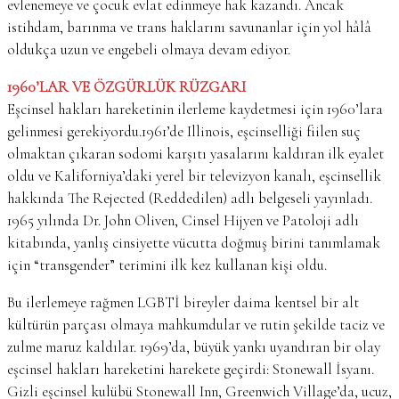
evlenemeye ve çocuk evlat edinmeye hak kazandı. Ancak
istihdam, barınma ve trans haklarını savunanlar için yol hâlâ
oldukça uzun ve engebeli olmaya devam ediyor.
1960’LAR VE ÖZGÜRLÜK RÜZGARI
Eşcinsel hakları hareketinin ilerleme kaydetmesi için 1960’lara
gelinmesi gerekiyordu.1961’de Illinois, eşcinselliği fiilen suç
olmaktan çıkaran sodomi karşıtı yasalarını kaldıran ilk eyalet
oldu ve Kaliforniya’daki yerel bir televizyon kanalı, eşcinsellik
hakkında The Rejected (Reddedilen) adlı belgeseli yayınladı.
1965 yılında Dr. John Oliven, Cinsel Hijyen ve Patoloji adlı
kitabında, yanlış cinsiyette vücutta doğmuş birini tanımlamak
için “transgender” terimini ilk kez kullanan kişi oldu.
Bu ilerlemeye rağmen LGBTİ bireyler daima kentsel bir alt
kültürün parçası olmaya mahkumdular ve rutin şekilde taciz ve
zulme maruz kaldılar. 1969’da, büyük yankı uyandıran bir olay
eşcinsel hakları hareketini harekete geçirdi: Stonewall İsyanı.
Gizli eşcinsel kulübü Stonewall Inn, Greenwich Village’da, ucuz,