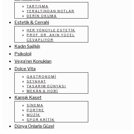
TARTIŞMA
YERALTINDAN NOTLAR
DERIN OKUMA
Estetik & Cerrahi
HER YÖNÜYLE ESTETIK
PROF. DR. AKIN YÜCEL
CEVAPLIYOR
Kadın Sağlığı
Psikoloji
Vega’nın Konukları
Dolce Vita
GASTRONOMI
SEYAHAT
TASARIM DÜNYASI
MEKÂN & HOBI
Karışık Kaset
SINEMA
PORTRE
MÜZIK
SPOR KRITIK
Dünya Onlarla Güzel