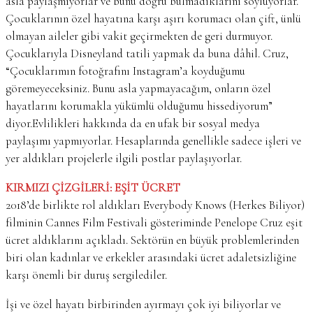
asla paylaşmıyorlar ve bunu doğru bulmadıklarını söylüyorlar.
Çocuklarının özel hayatına karşı aşırı korumacı olan çift, ünlü
olmayan aileler gibi vakit geçirmekten de geri durmuyor.
Çocuklarıyla Disneyland tatili yapmak da buna dâhil. Cruz,
“Çocuklarımın fotoğrafını Instagram’a koyduğumu
göremeyeceksiniz. Bunu asla yapmayacağım, onların özel
hayatlarını korumakla yükümlü olduğumu hissediyorum”
diyor.Evlilikleri hakkında da en ufak bir sosyal medya
paylaşımı yapmıyorlar. Hesaplarında genellikle sadece işleri ve
yer aldıkları projelerle ilgili postlar paylaşıyorlar.
KIRMIZI ÇİZGİLERİ: EŞİT ÜCRET
2018’de birlikte rol aldıkları Everybody Knows (Herkes Biliyor)
filminin Cannes Film Festivali gösteriminde Penelope Cruz eşit
ücret aldıklarını açıkladı. Sektörün en büyük problemlerinden
biri olan kadınlar ve erkekler arasındaki ücret adaletsizliğine
karşı önemli bir duruş sergilediler.
İşi ve özel hayatı birbirinden ayırmayı çok iyi biliyorlar ve