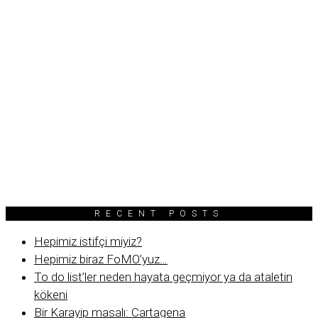
RECENT POSTS
Hepimiz istifçi miyiz?
Hepimiz biraz FoMO’yuz…
To do list’ler neden hayata geçmiyor ya da ataletin
kökeni
Bir Karayip masalı: Cartagena