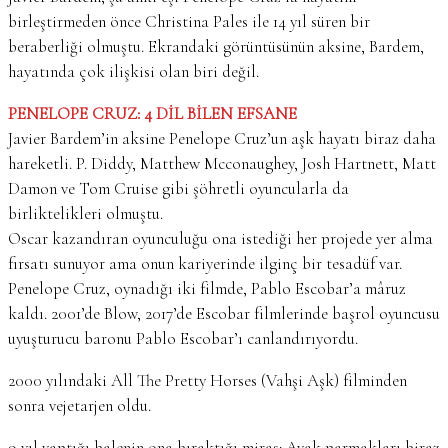
birleştirmeden önce Christina Pales ile 14 yıl süren bir
beraberliği olmuştu. Ekrandaki görüntüsünün aksine, Bardem,
hayatında çok ilişkisi olan biri değil.
PENELOPE CRUZ: 4 DİL BİLEN EFSANE
Javier Bardem’in aksine Penelope Cruz’un aşk hayatı biraz daha
hareketli. P. Diddy, Matthew Mcconaughey, Josh Hartnett, Matt
Damon ve Tom Cruise gibi şöhretli oyuncularla da
birliktelikleri olmuştu.
Oscar kazandıran oyunculuğu ona istediği her projede yer alma
fırsatı sunuyor ama onun kariyerinde ilginç bir tesadüf var.
Penelope Cruz, oynadığı iki filmde, Pablo Escobar’a mâruz
kaldı. 2001’de Blow, 2017’de Escobar filmlerinde başrol oyuncusu
uyuşturucu baronu Pablo Escobar’ı canlandırıyordu.
2000 yılındaki All The Pretty Horses (Vahşi Aşk) filminden
sonra vejetarjen oldu.
9 yıl yaptığı balenin ona bıraktığı miras: Ayak parmakları biraz