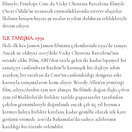
filmiyle, Penelope Cruz da Vicky Christina Barcelona filmiyle
Oscar Ödülü’ne uzanarak oyunculuklarında zirveye ulaştılar.
İkilinin kesişen hayatı şu sıralar 11 yılını dolduran evlilikleriyle
devam ediyor.
İLK TANIŞMA: 1992
İkili ilk kez Jamon Jamon filminin çekimlerinde 1992’de tanıştı.
Ancak ne olduysa 2007’deki Vicky Christina Barcelona’nın
setinde oldu. Film, ABD’den tatile gelen iki kadın İspanyol bir
sanatçıyı canlandıran Bardem’le karmaşık bir ilişkiye adım
atarken, bir taraftan da Cruz’un canlandırdığı dengesiz eski
karısıyla tanışmalarını konu alıyor. Woody Allen’ın yönettiği
film, izleyicilerden tam not almıştı. Bu filmde doğan ilişki çiftin
aynı yıl Maldivler’de birlikte tatilde paparazziler tarafından
çekilen görüntüleriyle doğrulandı ancak çift üç yıl boyunca
kırmızı halıya birlikte katılana kadar gönüllü olarak tek kare
görüntü vermedi. 2010’da Bahamalar’da sadece ailelerinin
katıldığı bir törenle evlendiler.