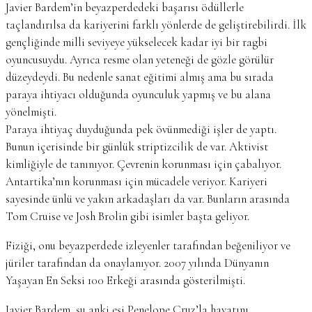
Javier Bardem’in beyazperdedeki başarısı ödüllerle
taçlandırılsa da kariyerini farklı yönlerde de geliştirebilirdi. İlk
gençliğinde milli seviyeye yükselecek kadar iyi bir ragbi
oyuncusuydu. Ayrıca resme olan yeteneği de gözle görülür
düzeydeydi. Bu nedenle sanat eğitimi almış ama bu sırada
paraya ihtiyacı olduğunda oyunculuk yapmış ve bu alana
yönelmişti.
Paraya ihtiyaç duyduğunda pek övünmediği işler de yaptı.
Bunun içerisinde bir günlük striptizcilik de var. Aktivist
kimliğiyle de tanınıyor. Çevrenin korunması için çabalıyor.
Antartika’nın korunması için mücadele veriyor. Kariyeri
sayesinde ünlü ve yakın arkadaşları da var. Bunların arasında
Tom Cruise ve Josh Brolin gibi isimler başta geliyor.
Fiziği, onu beyazperdede izleyenler tarafından beğeniliyor ve
jüriler tarafından da onaylanıyor. 2007 yılında Dünyanın
Yaşayan En Seksi 100 Erkeği arasında gösterilmişti.
Javier Bardem, şu anki eşi Penelope Cruz’la hayatını