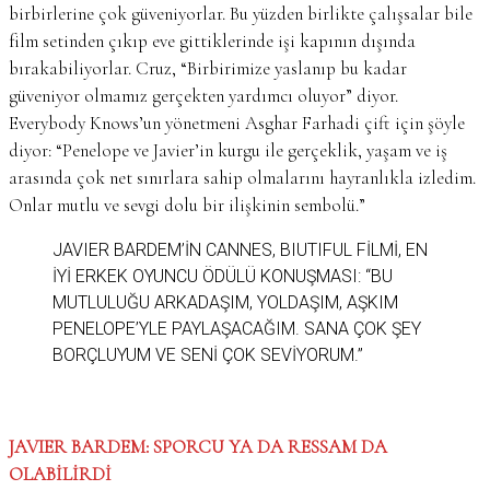
birbirlerine çok güveniyorlar. Bu yüzden birlikte çalışsalar bile
film setinden çıkıp eve gittiklerinde işi kapının dışında
bırakabiliyorlar. Cruz, “Birbirimize yaslanıp bu kadar
güveniyor olmamız gerçekten yardımcı oluyor” diyor.
Everybody Knows’un yönetmeni Asghar Farhadi çift için şöyle
diyor: “Penelope ve Javier’in kurgu ile gerçeklik, yaşam ve iş
arasında çok net sınırlara sahip olmalarını hayranlıkla izledim.
Onlar mutlu ve sevgi dolu bir ilişkinin sembolü.”
JAVIER BARDEM’İN CANNES, BIUTIFUL FİLMI, EN
IYI ERKEK OYUNCU ÖDÜLÜ KONUŞMASI: ‘‘BU
MUTLULUĞU ARKADAŞIM, YOLDAŞIM, AŞKIM
PENELOPE’YLE PAYLAŞACAĞIM. SANA ÇOK ŞEY
BORÇLUYUM VE SENI ÇOK SEVIYORUM.’’
JAVIER BARDEM: SPORCU YA DA RESSAM DA
OLABİLİRDİ