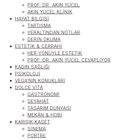
PROF. DR. AKIN YÜCEL
AKIN YÜCEL KLINIK
HAYAT BILGISI
TARTIŞMA
YERALTINDAN NOTLAR
DERIN OKUMA
ESTETIK & CERRAHI
HER YÖNÜYLE ESTETIK
PROF. DR. AKIN YÜCEL CEVAPLIYOR
KADIN SAĞLIĞI
PSIKOLOJI
VEGA’NIN KONUKLARI
DOLCE VITA
GASTRONOMI
SEYAHAT
TASARIM DÜNYASI
MEKÂN & HOBI
KARIŞIK KASET
SINEMA
PORTRE