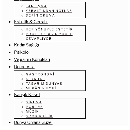
TARTIŞMA
YERALTINDAN NOTLAR
DERIN OKUMA
Estetik & Cerrahi
HER YÖNÜYLE ESTETIK
PROF. DR. AKIN YÜCEL
CEVAPLIYOR
Kadın Sağlığı
Psikoloji
Vega’nın Konukları
Dolce Vita
GASTRONOMI
SEYAHAT
TASARIM DÜNYASI
MEKÂN & HOBI
Karışık Kaset
SINEMA
PORTRE
MÜZIK
SPOR KRITIK
Dünya Onlarla Güzel