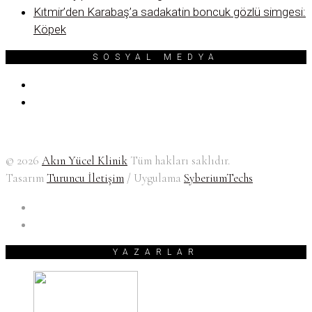
Kıtmir’den Karabaş’a sadakatin boncuk gözlü simgesi:
Köpek
SOSYAL MEDYA
© 2026
Akın Yücel Klinik
Tüm hakları saklıdır.
Tasarım
Turuncu İletişim
/ Uygulama
SyberiumTechs
YAZARLAR