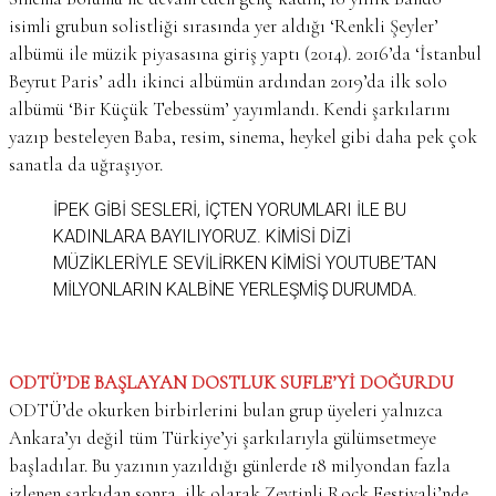
isimli grubun solistliği sırasında yer aldığı ‘Renkli Şeyler’
albümü ile müzik piyasasına giriş yaptı (2014). 2016’da ‘İstanbul
Beyrut Paris’ adlı ikinci albümün ardından 2019’da ilk solo
albümü ‘Bir Küçük Tebessüm’ yayımlandı. Kendi şarkılarını
yazıp besteleyen Baba, resim, sinema, heykel gibi daha pek çok
sanatla da uğraşıyor.
İPEK GIBI SESLERI, IÇTEN YORUMLARI ILE BU
KADINLARA BAYILIYORUZ. KIMISI DIZI
MÜZIKLERIYLE SEVILIRKEN KIMISI YOUTUBE’TAN
MILYONLARIN KALBINE YERLEŞMIŞ DURUMDA.
ODTÜ’DE BAŞLAYAN DOSTLUK SUFLE’Yİ DOĞURDU
ODTÜ’de okurken birbirlerini bulan grup üyeleri yalnızca
Ankara’yı değil tüm Türkiye’yi şarkılarıyla gülümsetmeye
başladılar. Bu yazının yazıldığı günlerde 18 milyondan fazla
izlenen şarkıdan sonra, ilk olarak Zeytinli Rock Festivali’nde