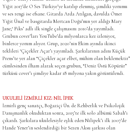
Yiğit 2017’de O Ses Türkiye’ye katılıp elenmiş, şimdiki yorumu
ve ses rengi ise efsane. Gitarda Arda Atılgan, davulda Ömer
Yiğit Ünal ve basgitarda Mertcan Doğu’nun yer aldığı Mary
Jane;‘ Fiks’ adlı ilk single çalışmasını 2010’da yayımladı.
Grubun cover’ları YouTube’da milyonlarca kez izleniyor,
binlerce yorum alıyor. Grup, 2020’nin Ekim ayında ikinci
teklileri ‘Çiçekler Açar’ı yayımladı. Şarkılarının adını Küçük
Prens’te yer alan “Çiçekler açar elbet, mühim olan beklemektir”
cümlesinden ilham alarak seçen grubun, “Deniz Üstü Köpürür”
türküsü cover’ı şimdiye kadar 18 milyona yakın görüntülendi.
UKULELİ İZMİRLİ KIZ: NİL İPEK
İzmirli genç sanatçı, Boğaziçi Ün. de Rehberlik ve Psikolojik
Danışmanlık okuduktan sonra, 2015’te ilk solo albümü Sabah’ı
çıkardı. Şarkılara ukulelesiyle eşlik eden Nilipek’i ilk 2007’de
Hande Yener’in seslendirdiği bir Sezen Aksu şarkısı olan