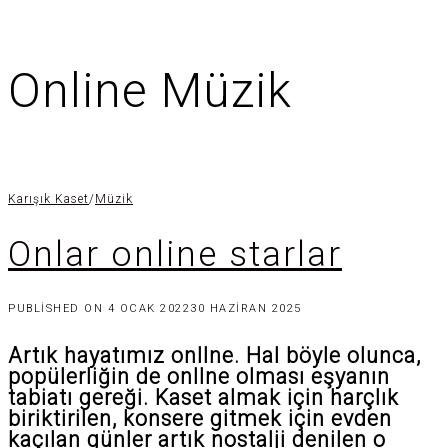
Online Müzik
Karışık Kaset
/
Müzik
Onlar online starlar
PUBLISHED ON
4 OCAK 2022
30 HAZIRAN 2025
Artık hayatımız onlIne. Hal böyle olunca,
popülerliğin de onlIne olması eşyanın
tabiatı gereği. Kaset almak için harçlık
biriktirilen, konsere gitmek için evden
kaçılan günler artık nostalji denilen o