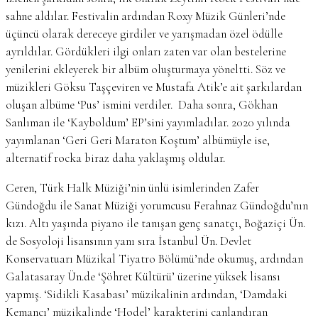
sahne aldılar. Festivalin ardından Roxy Müzik Günleri’nde
üçüncü olarak dereceye girdiler ve yarışmadan özel ödülle
ayrıldılar. Gördükleri ilgi onları zaten var olan bestelerine
yenilerini ekleyerek bir albüm oluşturmaya yöneltti. Söz ve
müzikleri Göksu Taşçeviren ve Mustafa Atik’e ait şarkılardan
oluşan albüme ‘Pus’ ismini verdiler. Daha sonra, Gökhan
Sanlıman ile ‘Kayboldum’ EP’sini yayımladılar. 2020 yılında
yayımlanan ‘Geri Geri Maraton Koştum’ albümüyle ise,
alternatif rocka biraz daha yaklaşmış oldular.
Ceren, Türk Halk Müziği’nin ünlü isimlerinden Zafer
Gündoğdu ile Sanat Müziği yorumcusu Ferahnaz Gündoğdu’nın
kızı. Altı yaşında piyano ile tanışan genç sanatçı, Boğaziçi Ün.
de Sosyoloji lisansının yanı sıra İstanbul Ün. Devlet
Konservatuarı Müzikal Tiyatro Bölümü’nde okumuş, ardından
Galatasaray Ün.de ‘Şöhret Kültürü’ üzerine yüksek lisansı
yapmış. ‘Sidikli Kasabası’ müzikalinin ardından, ‘Damdaki
Kemancı’ müzikalinde ‘Hodel’ karakterini canlandıran