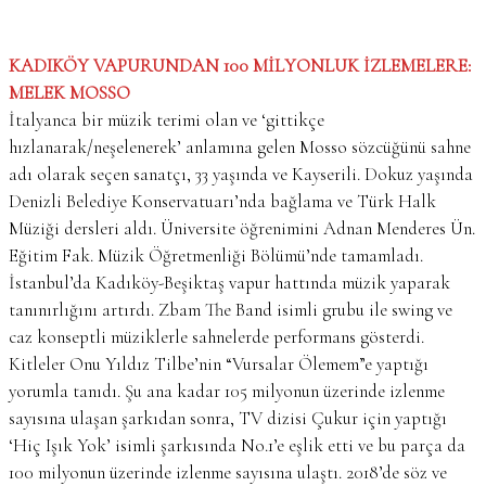
KADIKÖY VAPURUNDAN 100 MİLYONLUK İZLEMELERE:
MELEK MOSSO
İtalyanca bir müzik terimi olan ve ‘gittikçe
hızlanarak/neşelenerek’ anlamına gelen Mosso sözcüğünü sahne
adı olarak seçen sanatçı, 33 yaşında ve Kayserili. Dokuz yaşında
Denizli Belediye Konservatuarı’nda bağlama ve Türk Halk
Müziği dersleri aldı. Üniversite öğrenimini Adnan Menderes Ün.
Eğitim Fak. Müzik Öğretmenliği Bölümü’nde tamamladı.
İstanbul’da Kadıköy-Beşiktaş vapur hattında müzik yaparak
tanınırlığını artırdı. Zbam The Band isimli grubu ile swing ve
caz konseptli müziklerle sahnelerde performans gösterdi.
Kitleler Onu Yıldız Tilbe’nin “Vursalar Ölemem”e yaptığı
yorumla tanıdı. Şu ana kadar 105 milyonun üzerinde izlenme
sayısına ulaşan şarkıdan sonra, TV dizisi Çukur için yaptığı
‘Hiç Işık Yok’ isimli şarkısında No.1’e eşlik etti ve bu parça da
100 milyonun üzerinde izlenme sayısına ulaştı. 2018’de söz ve