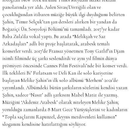
panolarında yer aldı. Aslen Sivas/Divriğili olan ve
çocukluğundan itibaren müziğe büyük ilgi duyduğunu belirten
Şahin, Timur Selçuk’tan şan dersleri alırken bir yandan da
Boğaziçi Ün. Sosyoloji Bölümü’nü tamamladı. 2017’ye kadar
Baba Zula’da vokal yaptı. Bu arada “Melikşah ve Saz
Arkadaşları” adlı bir proje başlatarak, arabesk temalı
konserler verdi. 2017’de Fransız yönetmen Tony Gatlif’in Djam
isimli filminde üç şarkı seslendirdi ve aynı yıl filmin dünya
prömiyeri öncesinde Cannes Film Festivali’nde bir konser verdi.
İlk teklileri Bi’ Fırlatsam ve Deli Kan ile solo kariyerine
başlayan Melike Şahin’in ilk solo albümü ‘Merhem’ 2021’de
yayımlandı. Albümdeki bütün şarkıların sözlerini kendisi yazan
Şahin, sadece ‘Nasır’ adlı şarkısını Mabel Matiz ile yazmış.
Müziğini ‘Akdeniz Arabesk’ olarak niteleyen Melike Şahin;
yorulduğu zamanlarda 8 Mart Gece Yürüyüşlerini ve kadınların
“Topla saçlarını Rapunzel, deyyus merdivenleri kullansın”
sloganını kendisine hatırlattığını söylüyor.