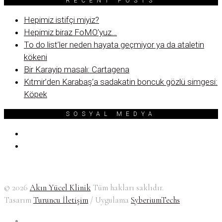
RECENT POSTS
Hepimiz istifçi miyiz?
Hepimiz biraz FoMO’yuz…
To do list’ler neden hayata geçmiyor ya da ataletin
kökeni
Bir Karayip masalı: Cartagena
Kıtmir’den Karabaş’a sadakatin boncuk gözlü simgesi:
Köpek
SOSYAL MEDYA
© 2026
Akın Yücel Klinik
Tüm hakları saklıdır.
Tasarım
Turuncu İletişim
/ Uygulama
SyberiumTechs