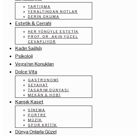
TARTIŞMA
YERALTINDAN NOTLAR
DERIN OKUMA
Estetik & Cerrahi
HER YÖNÜYLE ESTETIK
PROF. DR. AKIN YÜCEL
CEVAPLIYOR
Kadın Sağlığı
Psikoloji
Vega’nın Konukları
Dolce Vita
GASTRONOMI
SEYAHAT
TASARIM DÜNYASI
MEKÂN & HOBI
Karışık Kaset
SINEMA
PORTRE
MÜZIK
SPOR KRITIK
Dünya Onlarla Güzel