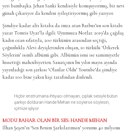
yeri bambaşka. Jehan Sanki kendisiyle konuşuyormuş, bir nevi
günah çıkarıyor da kendini iyileştiriyormuş gibi yazıyor.
Şimdiye kadar altı kitaba da imza atan Barbur’un son kitabı
yazar Tomris Uyar’la ilgili: Uyumsuza Notlar. 2019’da çağdaş
kadın ozan sıfatıyla, 200 türkünün arasından seçtiği,
çoğunlukla Alevi deyişlerinden oluşan, 10 türkülü ‘Ürkerek
Söylerim’ isimli albümü gibi. Albümün ismi ise samimiyetle
hissettiği mahcubiyetten. Sanatçının bu yılın mayıs ayında
yayınladığı son şarkısı ‘Olanlar Oldu’ Youtube’da şimdiye
kadar 100 bine yakın kişi tarafından dinlendi.
Hiçbir enstrümana ihtiyacı olmayan, çıplak sesiyle bütün
şarkıyı dolduran Hande Mehan ne söylerse söylesin,
içimize işliyor.
MODU BAHAR OLAN BİR SES: HANDE MEHAN
İlhan Şeşen’in ‘Sen Benim Şarkılarımsın’ yorumu 40 milyonu