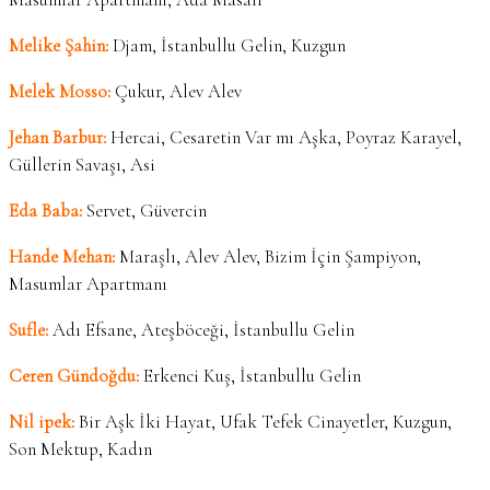
Melike Şahin:
Djam, İstanbullu Gelin, Kuzgun
Melek Mosso:
Çukur, Alev Alev
Jehan Barbur:
Hercai, Cesaretin Var mı Aşka, Poyraz Karayel,
Güllerin Savaşı, Asi
Eda Baba:
Servet, Güvercin
Hande Mehan:
Maraşlı, Alev Alev, Bizim İçin Şampiyon,
Masumlar Apartmanı
Sufle:
Adı Efsane, Ateşböceği, İstanbullu Gelin
Ceren Gündoğdu:
Erkenci Kuş, İstanbullu Gelin
Nil ipek:
Bir Aşk İki Hayat, Ufak Tefek Cinayetler, Kuzgun,
Son Mektup, Kadın