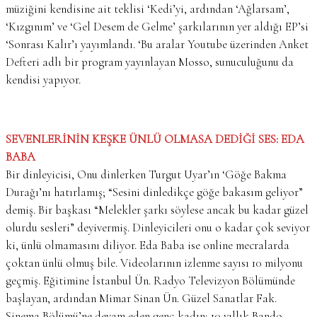
müziğini kendisine ait teklisi ‘Kedi’yi, ardından ‘Ağlarsam’,
‘Kızgınım’ ve ‘Gel Desem de Gelme’ şarkılarının yer aldığı EP’si
‘Sonrası Kalır’ı yayımlandı. ‘Bu aralar Youtube üzerinden Anket
Defteri adlı bir program yayınlayan Mosso, sunuculuğunu da
kendisi yapıyor.
SEVENLERİNİN KEŞKE ÜNLÜ OLMASA DEDİĞİ SES: EDA
BABA
Bir dinleyicisi, Onu dinlerken Turgut Uyar’ın ‘Göğe Bakma
Durağı’nı hatırlamış; “Sesini dinledikçe göğe bakasım geliyor”
demiş. Bir başkası “Melekler şarkı söylese ancak bu kadar güzel
olurdu sesleri” deyivermiş. Dinleyicileri onu o kadar çok seviyor
ki, ünlü olmamasını diliyor. Eda Baba ise online mecralarda
çoktan ünlü olmuş bile. Videolarının izlenme sayısı 10 milyonu
geçmiş. Eğitimine İstanbul Ün. Radyo Televizyon Bölümünde
başlayan, ardından Mimar Sinan Ün. Güzel Sanatlar Fak.
Sinema Bölümü’ne devam eden genç kadın; 10 yıllık Bando