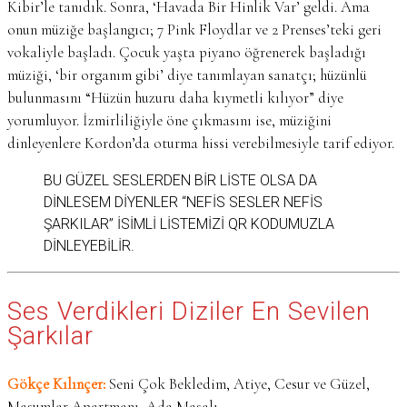
Kibir’le tanıdık. Sonra, ‘Havada Bir Hinlik Var’ geldi. Ama
onun müziğe başlangıcı; 7 Pink Floydlar ve 2 Prenses’teki geri
vokaliyle başladı. Çocuk yaşta piyano öğrenerek başladığı
müziği, ‘bir organım gibi’ diye tanımlayan sanatçı; hüzünlü
bulunmasını “Hüzün huzuru daha kıymetli kılıyor” diye
yorumluyor. İzmirliliğiyle öne çıkmasını ise, müziğini
dinleyenlere Kordon’da oturma hissi verebilmesiyle tarif ediyor.
BU GÜZEL SESLERDEN BIR LISTE OLSA DA
DINLESEM DIYENLER “NEFIS SESLER NEFIS
ŞARKILAR” ISIMLI LISTEMIZI QR KODUMUZLA
DINLEYEBILIR.
Ses Verdikleri Diziler En Sevilen
Şarkılar
Gökçe Kılınçer:
Seni Çok Bekledim, Atiye, Cesur ve Güzel,
Masumlar Apartmanı, Ada Masalı