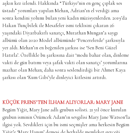
aşkın kez izlendi. Hakkında “Türkiye’nin en genç çıplak ses
üstadı” yorumları yapılan Mehan, Adrian’ın el verdiği ama
sonra kendini yolunu bulan yeni kadın müzisyenlerden. 2019’da
Hakan Tunçbilek ile Mesafeler ismi teklisini çıkaran 26
yaşındaki Diyarbakırlı sanatçı, Murathan Mungan’a saygı
albümü olan 2020 Model albümünde ‘Pencerelerde’ şarkısıyla
yer aldı. Mehan’ın en beğenilen şarkısı ise ‘Sen Beni Güzel
Hatırla’. Özellikle bu şarkısına dair ‘modu bahar olan, dinleme
vakti de gün batımı veya şafak vakti olan sanatçı’ yorumlarına
mazhar olan Mehan; daha sonra seslendirdiği bir Ahmet Kaya
şarkısı olan ‘Kum Gibi’yle dinleyici kitlesini artırdı.
KÜÇÜK PRENS’TEN İLHAM ALIYORLAR: MARY JANE
Begüm Yiğit, Mary Jane adlı grubun solisti. 21 yıl önce kurulan
grubun isminin Örümcek Adam’ın sevgilisi Mary Jane Watson’la
ilgisi yok. Sevdikleri için bu ismi seçmişler ama herkesin Begüm
Yiğit’e ‘Mary Hanım’ demesi de herhalde memleket gerçeği.