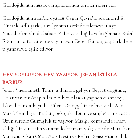
Gündoğdu’nun müzik yarışmalarında birincilikleri var.
Gündoğdu’nun 2021’de oyuncu Özgür Çevik’le seslendirdiği
‘Tutsak’ adlı şarkı, 2 milyonun üzerinde izlemeye ulaştı.
Youtube kanalında babası Zafer Gündoğdu ve bağlamacı Erdal
Erzincan’la türküler de yayınlayan Ceren Gündoğdu; türkülere
piyanosuyla eşlik ediyor.
HEM SÖYLÜYOR HEM YAZIYOR: JEHAN İSTİKLAL
BARBUR
Jehan, ‘merhametli Tanrı’ anlamına geliyor. Beyrut doğumlu,
Hristiyan bir Arap ailesinin kızı olan 41 yaşındaki sanatçı,
İskenderun’da büyüdü. Bülent Ortaçgil’in referansı ile Ada
Müzik’le anlaşan Barbur, pek çok albüm ve single’a imza attı.
Uzun süredir Gümüşlük’te yaşıyor. Müziği konusunda ilham
aldığı bir sürü isim var ama kahramanı yok; yine de Murathan
Mungan, Erkan Oğur, Aziz Nesin ve Ferhan Şensoy’un ondaki