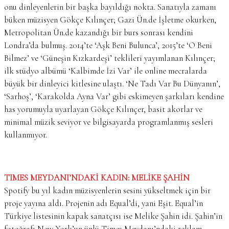
onu dinleyenlerin bir başka bayıldığı nokta. Sanatıyla zamanı
büken müzisyen Gökçe Kılınçer; Gazi Ün.de İşletme okurken,
Metropolitan Ün.de kazandığı bir burs sonrası kendini
Londra’da bulmuş. 2014’te ‘Aşk Beni Bulunca’, 2015’te ‘O Beni
Bilmez’ ve ‘Güneşin Kızkardeşi’ teklileri yayımlanan Kılınçer;
ilk stüdyo albümü ‘Kalbimde İzi Var’ ile online mecralarda
büyük bir dinleyici kitlesine ulaştı. ‘Ne Tadı Var Bu Dünyanın’,
‘Sarhoş’, ‘Karakolda Ayna Var’ gibi eskimeyen şarkıları kendine
has yorumuyla uyarlayan Gökçe Kılınçer, basit akorlar ve
minimal müzik seviyor ve bilgisayarda programlanmış sesleri
kullanmıyor.
TIMES MEYDANI’NDAKİ KADIN: MELİKE ŞAHİN
Spotify bu yıl kadın müzisyenlerin sesini yükseltmek için bir
proje yayına aldı. Projenin adı Equal’di, yani Eşit. Equal’in
Türkiye listesinin kapak sanatçısı ise Melike Şahin idi. Şahin’in
fotoğrafı New York’un ünlü Times Meydanı’ndaki reklam