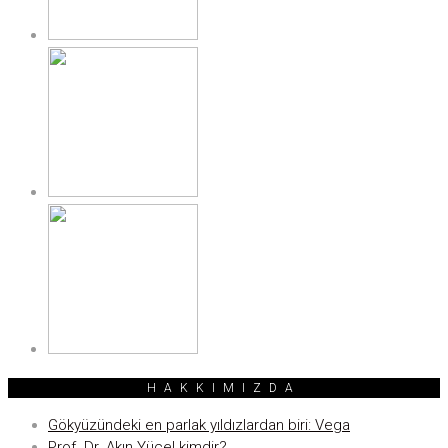
HAKKIMIZDA
Gökyüzündeki en parlak yıldızlardan biri: Vega
Prof. Dr. Akın Yücel kimdir?