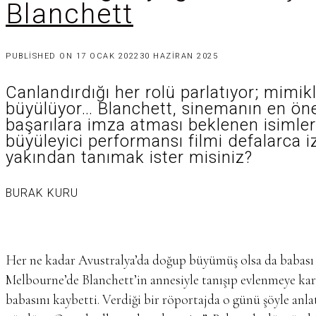
Blanchett
PUBLISHED ON
17 OCAK 2022
30 HAZIRAN 2025
Canlandırdığı her rolü parlatıyor; mimikl
büyülüyor… Blanchett, sinemanın en öne
başarılara imza atması beklenen isimler
büyüleyici performansı filmi defalarca i
yakından tanımak ister misiniz?
BURAK KURU
Her ne kadar Avustralya’da doğup büyümüş olsa da babası Te
Melbourne’de Blanchett’in annesiyle tanışıp evlenmeye kara
babasını kaybetti. Verdiği bir röportajda o günü şöyle anl