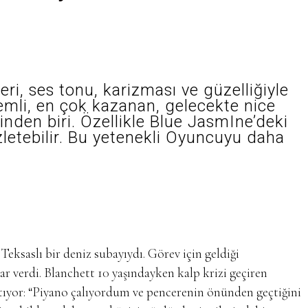
eri, ses tonu, karizması ve güzelliğiyle
mli, en çok kazanan, gelecekte nice
inden biri. Özellikle Blue JasmIne’deki
zletebilir. Bu yetenekli Oyuncuyu daha
ksaslı bir deniz subayıydı. Görev için geldiği
r verdi. Blanchett 10 yaşındayken kalp krizi geçiren
atıyor: “Piyano çalıyordum ve pencerenin önünden geçtiğini