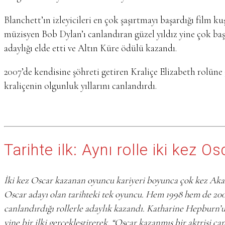
Blanchett’ın izleyicileri en çok şaşırtmayı başardığı film 
müzisyen Bob Dylan’ı canlandıran güzel yıldız yine çok başa
adaylığı elde etti ve Altın Küre ödülü kazandı.
2007’de kendisine şöhreti getiren Kraliçe Elizabeth rolün
kraliçenin olgunluk yıllarını canlandırdı.
Tarihte ilk: Aynı rolle iki kez O
İki kez Oscar kazanan oyuncu kariyeri boyunca çok kez Akade
Oscar adayı olan tarihteki tek oyuncu. Hem 1998 hem de 2007’
canlandırdığı rollerle adaylık kazandı. Katharine Hepburn’u
yine bir ilki gerçekleştirerek, “Oscar kazanmış bir aktrisi c