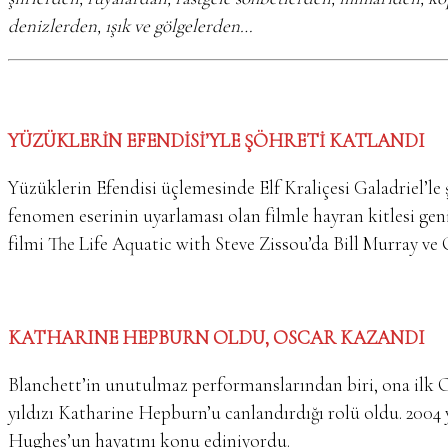
denizlerden, ışık ve gölgelerden…
YÜZÜKLERİN EFENDİSİ’YLE ŞÖHRETİ KATLANDI
Yüzüklerin Efendisi üçlemesinde Elf Kraliçesi Galadriel’le ş
fenomen eserinin uyarlaması olan filmle hayran kitlesi ge
filmi The Life Aquatic with Steve Zissou’da Bill Murray ve
KATHARINE HEPBURN OLDU, OSCAR KAZANDI
Blanchett’in unutulmaz performanslarından biri, ona ilk
yıldızı Katharine Hepburn’u canlandırdığı rolü oldu. 2004
Hughes’un hayatını konu ediniyordu.