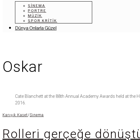
SINEMA
PORTRE
MÜZIK
SPOR KRITIK
Dünya Onlarla Güzel
Oskar
Cate Blanchett at the 88th Annual Academy Awards held at the 
2016.
Karışık Kaset
/
Sinema
Rolleri gerçeğe dönüşt