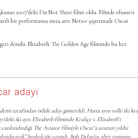
kuşkusuz 2007’deki I’m Not There filmi oldu. Filmde efsanevi
rılı bir performansa imza attı. Netice şaşırtmadı: Oscar
e geri döndü. Elizabeth: The Golden Age filminde bu kez
scar adayı
mi tarafından ödüle aday gösterildi. Hatta aynı rolle iki ke
deki iki ayrı Elizabeth filminde Kraliçe 1. Elizabeth’i
 canlandırdığı The Aviator filmiyle Oscar’a uzanan yıldız
anlandırarak” heykelciğe uzandı. Bob Dylan’ın alter egosunu