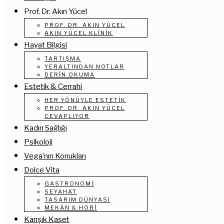
Prof. Dr. Akın Yücel
PROF. DR. AKIN YÜCEL
AKIN YÜCEL KLINIK
Hayat Bilgisi
TARTIŞMA
YERALTINDAN NOTLAR
DERIN OKUMA
Estetik & Cerrahi
HER YÖNÜYLE ESTETIK
PROF. DR. AKIN YÜCEL
CEVAPLIYOR
Kadın Sağlığı
Psikoloji
Vega’nın Konukları
Dolce Vita
GASTRONOMI
SEYAHAT
TASARIM DÜNYASI
MEKÂN & HOBI
Karışık Kaset