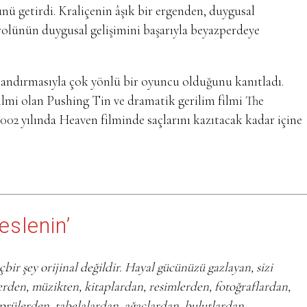
nü getirdi. Kraliçenin âşık bir ergenden, duygusal
e rolünün duygusal gelişimini başarıyla beyazperdeye
anlandırmasıyla çok yönlü bir oyuncu olduğunu kanıtladı.
lmi olan Pushing Tin ve dramatik gerilim filmi The
2002 yılında Heaven filminde saçlarını kazıtacak kadar içine
eslenin’
çbir şey orijinal değildir. Hayal gücünüzü gazlayan, sizi
lerden, müzikten, kitaplardan, resimlerden, fotoğraflardan,
öprülerden, tabelalardan, ağaçlardan, bulutlardan,