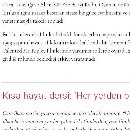
Oscar adaylığı ve Altın Küre’de En iyi Kadın Oyuncu ödülü
kırılganlığını ustaca bastıran siyasi bir güce evrilmesini v
yansıtmasıyla takdir topladı.
Farklı türlerdeki filmlerde farklı karakterleri başarıyla c
1999 yapımı hava trafik kontrolörü hakkında bir komedi fi
Talented Mr. Ripley filmlerinde yardımcı rollerde oynadı. 
girdiği rolünde beklediği etkiyi yaratamadı.
Kısa hayat dersi: ‘Her yerden b
Cate Blanchett’in şu sözü hepimize ders olacak nitelikte: “Hi
ilhamla titreten her yerden çalın. Eski filmlerden, yeni film
şiirlerden, rüyalardan, rastgele sohbetlerden, mimariden, k