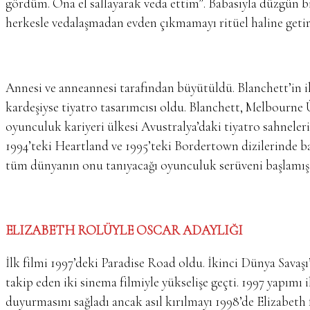
gördüm. Ona el sallayarak veda ettim”. Babasıyla düzgün bir
herkesle vedalaşmadan evden çıkmamayı ritüel haline getir
Annesi ve anneannesi tarafından büyütüldü. Blanchett’in ik
kardeşiyse tiyatro tasarımcısı oldu. Blanchett, Melbourne Ü
oyunculuk kariyeri ülkesi Avustralya’daki tiyatro sahneleri
1994’teki Heartland ve 1995’teki Bordertown dizilerinde baş
tüm dünyanın onu tanıyacağı oyunculuk serüveni başlamış
ELIZABETH ROLÜYLE OSCAR ADAYLIĞI
İlk filmi 1997’deki Paradise Road oldu. İkinci Dünya Savaş
takip eden iki sinema filmiyle yükselişe geçti. 1997 yapımı
duyurmasını sağladı ancak asıl kırılmayı 1998’de Elizabeth fi