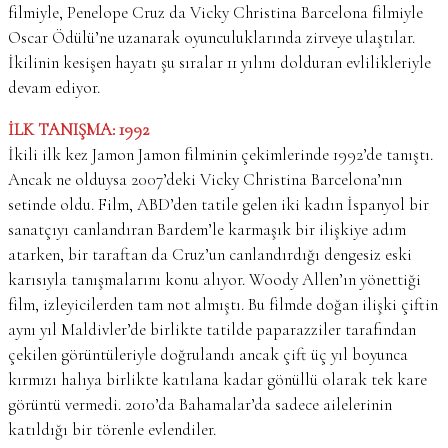
filmiyle, Penelope Cruz da Vicky Christina Barcelona filmiyle
Oscar Ödülü’ne uzanarak oyunculuklarında zirveye ulaştılar.
İkilinin kesişen hayatı şu sıralar 11 yılını dolduran evlilikleriyle
devam ediyor.
İLK TANIŞMA: 1992
İkili ilk kez Jamon Jamon filminin çekimlerinde 1992’de tanıştı.
Ancak ne olduysa 2007’deki Vicky Christina Barcelona’nın
setinde oldu. Film, ABD’den tatile gelen iki kadın İspanyol bir
sanatçıyı canlandıran Bardem’le karmaşık bir ilişkiye adım
atarken, bir taraftan da Cruz’un canlandırdığı dengesiz eski
karısıyla tanışmalarını konu alıyor. Woody Allen’ın yönettiği
film, izleyicilerden tam not almıştı. Bu filmde doğan ilişki çiftin
aynı yıl Maldivler’de birlikte tatilde paparazziler tarafından
çekilen görüntüleriyle doğrulandı ancak çift üç yıl boyunca
kırmızı halıya birlikte katılana kadar gönüllü olarak tek kare
görüntü vermedi. 2010’da Bahamalar’da sadece ailelerinin
katıldığı bir törenle evlendiler.