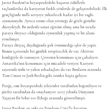
Javier Bardem’in beyazperdedeki başarısı ödüllerle
taçlandırılsa da kariyerini farklı yönlerde de geliştirebilirdi. İlk
gençliğinde milli seviyeye yükselecek kadar iyi bir ragbi
oyuncusuydu. Ayrıca resme olan yeteneği de gözle görülür
düzeydeydi. Bu nedenle sanat eğitimi almış ama bu sırada
paraya ihtiyacı olduğunda oyunculuk yapmış ve bu alana
yönelmişti.
Paraya ihtiyaç duyduğunda pek övünmediği işler de yaptı.
Bunun içerisinde bir günlük striptizcilik de var. Aktivist
kimliğiyle de tanınıyor. Çevrenin korunması için çabalıyor.
Antartika’nın korunması için mücadele veriyor. Kariyeri
sayesinde ünlü ve yakın arkadaşları da var. Bunların arasında
Tom Cruise ve Josh Brolin gibi isimler başta geliyor.
Fiziği, onu beyazperdede izleyenler tarafından beğeniliyor ve
jüriler tarafından da onaylanıyor. 2007 yılında Dünyanın
Yaşayan En Seksi 100 Erkeği arasında gösterilmişti.
Javier Bardem, şu anki eşi Penelope Cruz’la hayatını