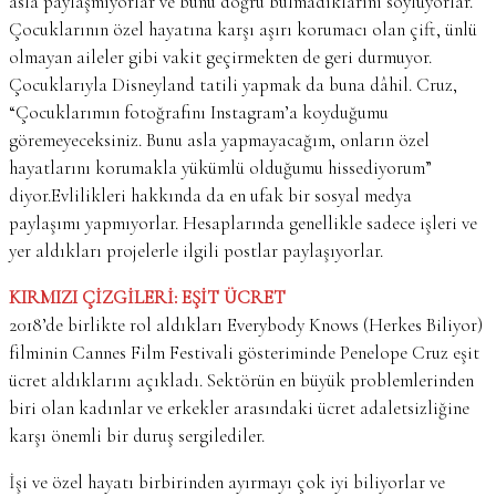
asla paylaşmıyorlar ve bunu doğru bulmadıklarını söylüyorlar.
Çocuklarının özel hayatına karşı aşırı korumacı olan çift, ünlü
olmayan aileler gibi vakit geçirmekten de geri durmuyor.
Çocuklarıyla Disneyland tatili yapmak da buna dâhil. Cruz,
“Çocuklarımın fotoğrafını Instagram’a koyduğumu
göremeyeceksiniz. Bunu asla yapmayacağım, onların özel
hayatlarını korumakla yükümlü olduğumu hissediyorum”
diyor.Evlilikleri hakkında da en ufak bir sosyal medya
paylaşımı yapmıyorlar. Hesaplarında genellikle sadece işleri ve
yer aldıkları projelerle ilgili postlar paylaşıyorlar.
KIRMIZI ÇİZGİLERİ: EŞİT ÜCRET
2018’de birlikte rol aldıkları Everybody Knows (Herkes Biliyor)
filminin Cannes Film Festivali gösteriminde Penelope Cruz eşit
ücret aldıklarını açıkladı. Sektörün en büyük problemlerinden
biri olan kadınlar ve erkekler arasındaki ücret adaletsizliğine
karşı önemli bir duruş sergilediler.
İşi ve özel hayatı birbirinden ayırmayı çok iyi biliyorlar ve