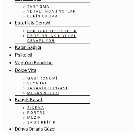
TARTIŞMA
YERALTINDAN NOTLAR
DERIN OKUMA
Estetik & Cerrahi
HER YÖNÜYLE ESTETIK
PROF. DR. AKIN YÜCEL
CEVAPLIYOR
Kadın Sağlığı
Psikoloji
Vega’nın Konukları
Dolce Vita
GASTRONOMI
SEYAHAT
TASARIM DÜNYASI
MEKÂN & HOBI
Karışık Kaset
SINEMA
PORTRE
MÜZIK
SPOR KRITIK
Dünya Onlarla Güzel