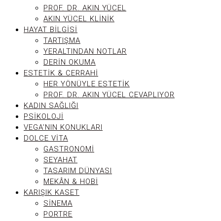
PROF. DR. AKIN YÜCEL
AKIN YÜCEL KLINIK
HAYAT BILGISI
TARTIŞMA
YERALTINDAN NOTLAR
DERIN OKUMA
ESTETIK & CERRAHI
HER YÖNÜYLE ESTETIK
PROF. DR. AKIN YÜCEL CEVAPLIYOR
KADIN SAĞLIĞI
PSIKOLOJI
VEGA’NIN KONUKLARI
DOLCE VITA
GASTRONOMI
SEYAHAT
TASARIM DÜNYASI
MEKÂN & HOBI
KARIŞIK KASET
SINEMA
PORTRE