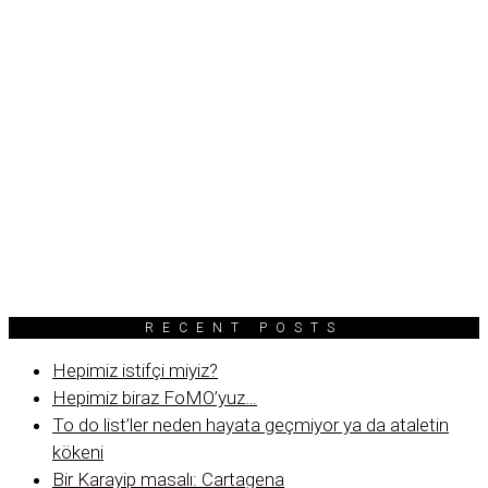
RECENT POSTS
Hepimiz istifçi miyiz?
Hepimiz biraz FoMO’yuz…
To do list’ler neden hayata geçmiyor ya da ataletin
kökeni
Bir Karayip masalı: Cartagena