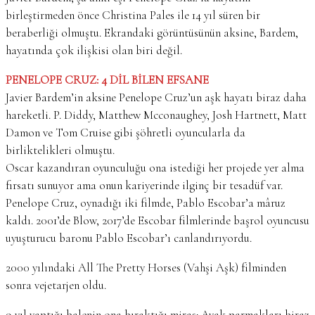
birleştirmeden önce Christina Pales ile 14 yıl süren bir
beraberliği olmuştu. Ekrandaki görüntüsünün aksine, Bardem,
hayatında çok ilişkisi olan biri değil.
PENELOPE CRUZ: 4 DİL BİLEN EFSANE
Javier Bardem’in aksine Penelope Cruz’un aşk hayatı biraz daha
hareketli. P. Diddy, Matthew Mcconaughey, Josh Hartnett, Matt
Damon ve Tom Cruise gibi şöhretli oyuncularla da
birliktelikleri olmuştu.
Oscar kazandıran oyunculuğu ona istediği her projede yer alma
fırsatı sunuyor ama onun kariyerinde ilginç bir tesadüf var.
Penelope Cruz, oynadığı iki filmde, Pablo Escobar’a mâruz
kaldı. 2001’de Blow, 2017’de Escobar filmlerinde başrol oyuncusu
uyuşturucu baronu Pablo Escobar’ı canlandırıyordu.
2000 yılındaki All The Pretty Horses (Vahşi Aşk) filminden
sonra vejetarjen oldu.
9 yıl yaptığı balenin ona bıraktığı miras: Ayak parmakları biraz