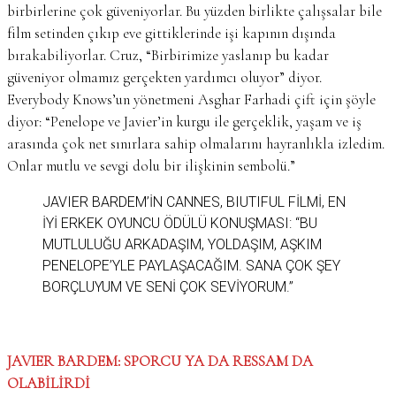
birbirlerine çok güveniyorlar. Bu yüzden birlikte çalışsalar bile
film setinden çıkıp eve gittiklerinde işi kapının dışında
bırakabiliyorlar. Cruz, “Birbirimize yaslanıp bu kadar
güveniyor olmamız gerçekten yardımcı oluyor” diyor.
Everybody Knows’un yönetmeni Asghar Farhadi çift için şöyle
diyor: “Penelope ve Javier’in kurgu ile gerçeklik, yaşam ve iş
arasında çok net sınırlara sahip olmalarını hayranlıkla izledim.
Onlar mutlu ve sevgi dolu bir ilişkinin sembolü.”
JAVIER BARDEM’İN CANNES, BIUTIFUL FİLMI, EN
IYI ERKEK OYUNCU ÖDÜLÜ KONUŞMASI: ‘‘BU
MUTLULUĞU ARKADAŞIM, YOLDAŞIM, AŞKIM
PENELOPE’YLE PAYLAŞACAĞIM. SANA ÇOK ŞEY
BORÇLUYUM VE SENI ÇOK SEVIYORUM.’’
JAVIER BARDEM: SPORCU YA DA RESSAM DA
OLABİLİRDİ