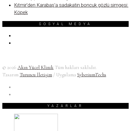
Kıtmir’den Karabaş’a sadakatin boncuk gözlü simgesi:
Köpek
SOSYAL MEDYA
© 2026
Akın Yücel Klinik
Tüm hakları saklıdır.
Tasarım
Turuncu İletişim
/ Uygulama
SyberiumTechs
YAZARLAR