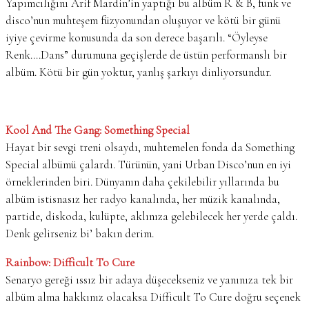
Yapımcılığını Arif Mardin’in yaptığı bu albüm R & B, funk ve
disco’nun muhteşem füzyonundan oluşuyor ve kötü bir günü
iyiye çevirme konusunda da son derece başarılı. “Öyleyse
Renk….Dans” durumuna geçişlerde de üstün performanslı bir
albüm. Kötü bir gün yoktur, yanlış şarkıyı dinliyorsundur.
Kool And The Gang: Something Special
Hayat bir sevgi treni olsaydı, muhtemelen fonda da Something
Special albümü çalardı. Türünün, yani Urban Disco’nun en iyi
örneklerinden biri. Dünyanın daha çekilebilir yıllarında bu
albüm istisnasız her radyo kanalında, her müzik kanalında,
partide, diskoda, kulüpte, aklınıza gelebilecek her yerde çaldı.
Denk gelirseniz bi’ bakın derim.
Rainbow: Difficult To Cure
Senaryo gereği ıssız bir adaya düşecekseniz ve yanınıza tek bir
albüm alma hakkınız olacaksa Difficult To Cure doğru seçenek