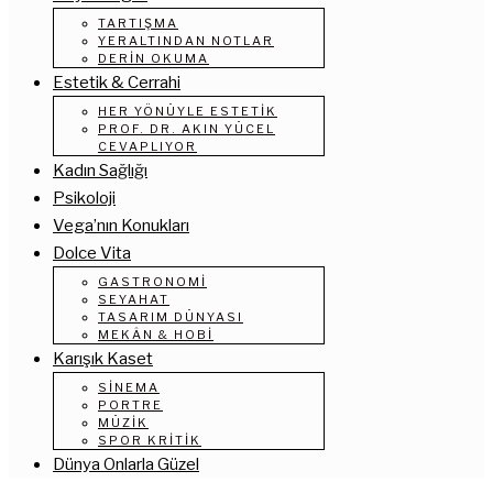
TARTIŞMA
YERALTINDAN NOTLAR
DERIN OKUMA
Estetik & Cerrahi
HER YÖNÜYLE ESTETIK
PROF. DR. AKIN YÜCEL
CEVAPLIYOR
Kadın Sağlığı
Psikoloji
Vega’nın Konukları
Dolce Vita
GASTRONOMI
SEYAHAT
TASARIM DÜNYASI
MEKÂN & HOBI
Karışık Kaset
SINEMA
PORTRE
MÜZIK
SPOR KRITIK
Dünya Onlarla Güzel