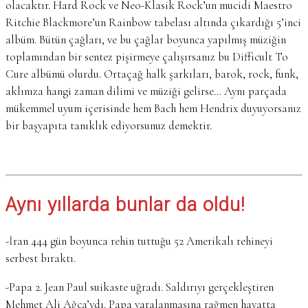
olacaktır. Hard Rock ve Neo-Klasik Rock’un mucidi Maestro
Ritchie Blackmore’un Rainbow tabelası altında çıkardığı 5’inci
albüm. Bütün çağları, ve bu çağlar boyunca yapılmış müziğin
toplamından bir sentez pişirmeye çalışırsanız bu Difficult To
Cure albümü olurdu. Ortaçağ halk şarkıları, barok, rock, funk,
aklınıza hangi zaman dilimi ve müziği gelirse… Aynı parçada
mükemmel uyum içerisinde hem Bach hem Hendrix duyuyorsanız
bir başyapıta tanıklık ediyorsunuz demektir.
Aynı yıllarda bunlar da oldu!
-İran 444 gün boyunca rehin tuttuğu 52 Amerikalı rehineyi
serbest bıraktı.
-Papa 2. Jean Paul suikaste uğradı. Saldırıyı gerçekleştiren
Mehmet Ali Ağca’ydı. Papa yaralanmasına rağmen hayatta