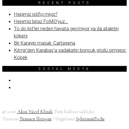
RECENT POSTS
Hepimiz istifçi miyiz?
Hepimiz biraz FoMO’yuz…
To do list’ler neden hayata geçmiyor ya da ataletin
kökeni
Bir Karayip masalı: Cartagena
Kıtmir’den Karabaş’a sadakatin boncuk gözlü simgesi:
Köpek
SOSYAL MEDYA
© 2026
Akın Yücel Klinik
Tüm hakları saklıdır.
Tasarım
Turuncu İletişim
/ Uygulama
SyberiumTechs