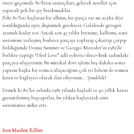
öteye geçemedi. 80’lerin sanatçıları, gelecek nesiller için
yapacak pek bir şey bırakmadılar.
Peki 80’leri başlatan bir albüm, bir parça var mı acaba diye
sorulduğunda epey düşünmek gerekiyor. Galakside gezegen
aramak kadar zor. Ancak son 45 yıldır beynime, kalbime, sinir
sistemime yerleşmiş binlerce parçayı toplayıp çıkartıp çarpıp
böldüğümde Donna Summer ve Giorgio Moroder’in 1981’de
birlikte yaptığı “I feel Love” adlı robotic-disco-funk tadındaki
parçaya ulaşıyorum. Bu müzikal dört işlemi beş dakika sonra
yapsam başka bir sonuca ulaşacağımı çok iyi bilsem de sonucu
kesin ve bağlayıcı olarak ilan ediyorum…. Şimdilik!
Demek ki 80’ler aslında 1981 yılında başladı ve 40 yıllık hatırı
garantilenmiş başyapıtlar, bu yıldan başlayarak sinir
sistemimize nüfuz etti.
Iron Maiden: Killers