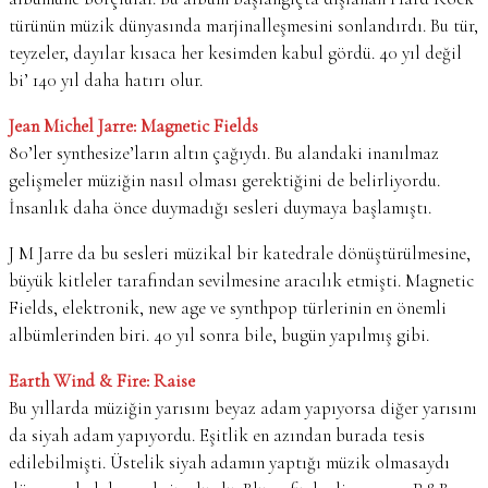
türünün müzik dünyasında marjinalleşmesini sonlandırdı. Bu tür,
teyzeler, dayılar kısaca her kesimden kabul gördü. 40 yıl değil
bi’ 140 yıl daha hatırı olur.
Jean Michel Jarre: Magnetic Fields
80’ler synthesize’ların altın çağıydı. Bu alandaki inanılmaz
gelişmeler müziğin nasıl olması gerektiğini de belirliyordu.
İnsanlık daha önce duymadığı sesleri duymaya başlamıştı.
J M Jarre da bu sesleri müzikal bir katedrale dönüştürülmesine,
büyük kitleler tarafından sevilmesine aracılık etmişti. Magnetic
Fields, elektronik, new age ve synthpop türlerinin en önemli
albümlerinden biri. 40 yıl sonra bile, bugün yapılmış gibi.
Earth Wind & Fire: Raise
Bu yıllarda müziğin yarısını beyaz adam yapıyorsa diğer yarısını
da siyah adam yapıyordu. Eşitlik en azından burada tesis
edilebilmişti. Üstelik siyah adamın yaptığı müzik olmasaydı