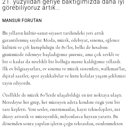
21. yüzyıldan geriye baktığımızda daha iyi
görebiliyoruz artık…
MANSUR FORUTAN
Bu yılların kültür-sanat-siyaset tarihindeki yeri artık
garantilenmiş sayılır. Moda, müzik, edebiyat, sinema, eğlence
kültürü ve çift kutupluluğu ile 80’ler, belki de hesabını
günümüzde ödemeye başladığımız şuursuz, ama çok zevkli ve
bir o kadar da nitelikli bir bolluğa maruz kaldığımız yıllardı.
İlk ev bilgisayarları, ev sinema ve müzik sistemleri, walkman’lar,
dijital saatler, spor ayakkabılar ve kutu kolalar yaşam şeklimizi
tayin ediyordu.
Özellikle de müzik 80’lerde ulaşabildiği en üst noktaya ulaştı.
Neredeyse her grup, her müzisyen adeta kendine özgü yeni bir
tarz keşfetti. Yeni sesler, enstrümanlar, kayıt teknolojileri, üst
düzey artistik ve müzisyenlik; milyonlarca hayran yarattı. Bu
dönemden sonra yapılan işlerin çoğu tekrardan, esinlenmekten