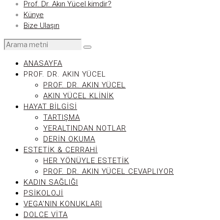
Prof. Dr. Akın Yücel kimdir?
Künye
Bize Ulaşın
ANASAYFA
PROF. DR. AKIN YÜCEL
PROF. DR. AKIN YÜCEL
AKIN YÜCEL KLINIK
HAYAT BILGISI
TARTIŞMA
YERALTINDAN NOTLAR
DERIN OKUMA
ESTETIK & CERRAHI
HER YÖNÜYLE ESTETIK
PROF. DR. AKIN YÜCEL CEVAPLIYOR
KADIN SAĞLIĞI
PSIKOLOJI
VEGA’NIN KONUKLARI
DOLCE VITA