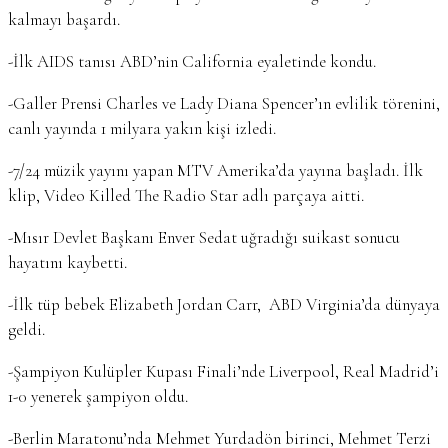
kalmayı başardı.
-İlk AIDS tanısı ABD’nin California eyaletinde kondu.
-Galler Prensi Charles ve Lady Diana Spencer’ın evlilik törenini,
canlı yayında 1 milyara yakın kişi izledi.
-7/24 müzik yayını yapan MTV Amerika’da yayına başladı. İlk
klip, Video Killed The Radio Star adlı parçaya aitti.
-Mısır Devlet Başkanı Enver Sedat uğradığı suikast sonucu
hayatını kaybetti.
-İlk tüp bebek Elizabeth Jordan Carr, ABD Virginia’da dünyaya
geldi.
-Şampiyon Kulüpler Kupası Finali’nde Liverpool, Real Madrid’i
1-0 yenerek şampiyon oldu.
-Berlin Maratonu’nda Mehmet Yurdadön birinci, Mehmet Terzi