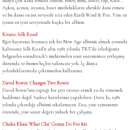
dünya çok daha renksiz olurdu. Blues, funk, disco, rap, R&B…
Aşkın, acının, isyanın, basit mutlulukların ahenkle dans etmesi
ve bu dansı en üst seviyede icra eden Earth Wind & Fire. Yine en
iyinin en iyisi seviyesinde başka bir albüm.
Kitaro: Silk Road
Eğer hayatınız boyunca tek bir New Age albümü almak zorunda
kalırsanız Silk Road’u alın. 1981 yılında TRT’de izlediğimiz
belgeselin soundtrack’i muhtemelen sinir sistemimize yerleşmiş
durumda ve bunun hiçbir sakıncası yok. İç dünya
yolculuklarınızda çekinmeden kullanınız.
David Bowie: Changes Two Bowie
David Bowie’nin yaptığı bir şeyi tavsiye etmek ya da etmemek
haddimiz değil. Sadece hatırlatma yapabiliriz. Deriz ki, 1981
yılında çıkardığı albümü ıskalamayın. Zira, yine zamanının
ötesinde, yine sanat değeri yüksek bir çalışma.
Chaka Khan: What Cha’ Gonna Do For Me