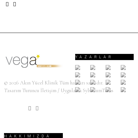
YAZARLAR
© 2026
Akın Yücel Klinik
Tüm hakları saklıdır.
Tasarım
Turuncu İletişim
/ Uygulama
SyberiumTechs
HAKKIMIZDA