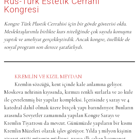
Rus-Türk Estetik Cerrahi
Kongresi
Kongre Türk Plastik Cerrahisi için bir gövde gösterisi oldu.
Meslektaşlarımla birlikte kurs niteliğinde çok sayıda konuşma
yaptık ve ameliyat gerçekleştirdik. Ancak kongre, özellikle de
sosyal program son derece şatafatlıydı.
KREMLİN VE KIZIL MEYDAN
Kremlin sözcüğü, kent içinde kale anlamına geliyor.
Moskova nehrinin kıyısında, kırmızı renkli surlarla ve 20 kule
ile çevrelenmiş bir yapılar kompleksi. İçerisinde 5 saray ve 4
katedral dahil olmak üzere birçok yapı barındırıyor. Bunların
arasında Sovyetler zamanında yapılan Kongre Sarayı ve
Kremlin Tiyatrosu da mevcut. Günümüzde yapıların bir kısmı
Kremlin Müzeleri olarak işlev görüyor. Yılda 3 milyon kişinin
ziyaret ettiği müzenin müdiresi, uzaya ilk çıkan kozmonot