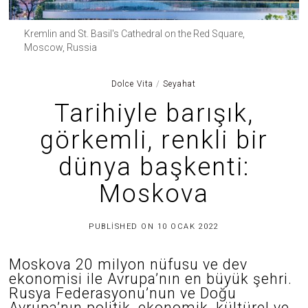
Kremlin and St. Basil's Cathedral on the Red Square,
Moscow, Russia
Dolce Vita
/
Seyahat
Tarihiyle barışık,
görkemli, renkli bir
dünya başkenti:
Moskova
3
PUBLISHED ON
10 OCAK 2022
0
H
A
Moskova 20 milyon nüfusu ve dev
Z
ekonomisi ile Avrupa’nın en büyük şehri.
I
R
Rusya Federasyonu’nun ve Doğu
A
Avrupa’nın politik, ekonomik, kültürel ve