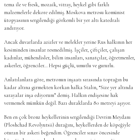
tema ile ve fresk, mozaik, vitray, heykel gibi farklı
malzemelerle dekore edilmiş. Moskova metrosu komünist
ütopyasının sergilendiği görkemli bir yer altı katedrali
andırıyor.
Ancak duvarlarda azizler ve melekler yerine Rus halkının her
kesiminden insanlar resmedilmiş. İşçiler, çiftçiler, çalışan
kadınlar, mühendisler, bilim insanları, sanatçılar, öğretmenler,
askerler, öğrenciler… Hepsi güçlü, umutlu ve gururlu.
Anlatılanlara göre, metronun inşaatı sırasında toprağın bu
kadar altına girmekten korkan halka Stalin, “Size yer altında
sarayalar inşa ediyorum” demiş. Halkın endişesine hak
vermemek mümkün değil. Bazı duraklarda 80 metreyi aşıyor.
Ben en çok bronz heykellerinin sergilendiği Devrim Meydanı
(Ploshchad Revolyutsii) durağını, heykellerden de köpeğiyle
oturan bir askeri beğendim. Öğrenciler sınav öncesinde