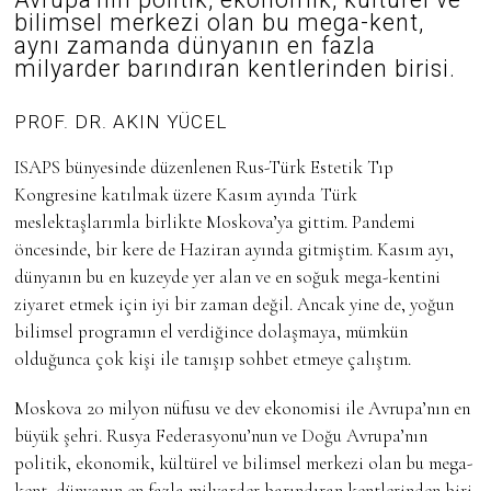
N
bilimsel merkezi olan bu mega-kent,
2
0
aynı zamanda dünyanın en fazla
2
milyarder barındıran kentlerinden birisi.
5
PROF. DR. AKIN YÜCEL
ISAPS bünyesinde düzenlenen Rus-Türk Estetik Tıp
Kongresine katılmak üzere Kasım ayında Türk
meslektaşlarımla birlikte Moskova’ya gittim. Pandemi
öncesinde, bir kere de Haziran ayında gitmiştim. Kasım ayı,
dünyanın bu en kuzeyde yer alan ve en soğuk mega-kentini
ziyaret etmek için iyi bir zaman değil. Ancak yine de, yoğun
bilimsel programın el verdiğince dolaşmaya, mümkün
olduğunca çok kişi ile tanışıp sohbet etmeye çalıştım.
Moskova 20 milyon nüfusu ve dev ekonomisi ile Avrupa’nın en
büyük şehri. Rusya Federasyonu’nun ve Doğu Avrupa’nın
politik, ekonomik, kültürel ve bilimsel merkezi olan bu mega-
kent, dünyanın en fazla milyarder barındıran kentlerinden biri.