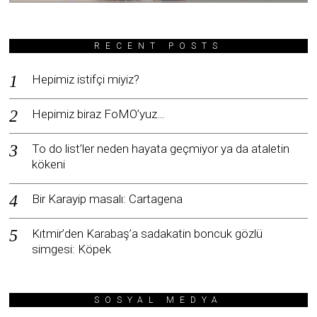
RECENT POSTS
Hepimiz istifçi miyiz?
Hepimiz biraz FoMO’yuz…
To do list’ler neden hayata geçmiyor ya da ataletin
kökeni
Bir Karayip masalı: Cartagena
Kıtmir’den Karabaş’a sadakatin boncuk gözlü
simgesi: Köpek
SOSYAL MEDYA