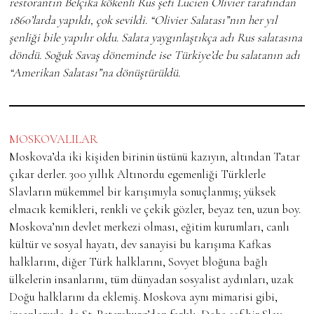
restorantın Belçika kökenli Rus şefi Lucien Olivier tarafından
1860’larda yapıldı, çok sevildi. “Olivier Salatası”nın her yıl
şenliği bile yapılır oldu. Salata yaygınlaştıkça adı Rus salatasına
döndü. Soğuk Savaş döneminde ise Türkiye’de bu salatanın adı
“Amerikan Salatası”na dönüştürüldü.
MOSKOVALILAR
Moskova’da iki kişiden birinin üstünü kazıyın, altından Tatar
çıkar derler. 300 yıllık Altınordu egemenliği Türklerle
Slavların mükemmel bir karışımıyla sonuçlanmış; yüksek
elmacık kemikleri, renkli ve çekik gözler, beyaz ten, uzun boy.
Moskova’nın devlet merkezi olması, eğitim kurumları, canlı
kültür ve sosyal hayatı, dev sanayisi bu karışıma Kafkas
halklarını, diğer Türk halklarını, Sovyet bloğuna bağlı
ülkelerin insanlarını, tüm dünyadan sosyalist aydınları, uzak
Doğu halklarını da eklemiş. Moskova aynı mimarisi gibi,