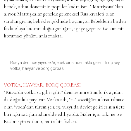
bebek, adını döneminin popüler kadın ismi ‘‘Matriyona’’dan
alıyor. Matruşkalar genelde geleneksel Rus kıyafeti olan
sarafan giymiş bebekler şeklinde boyanıyor. Bebeklerin birden
fazla oluşu kadının doğurganlığını, iç içe geçmesi ise annenin
korumacı yönünü anlatmakta.
Rusya denince yiyecek/içecek cinsinden akla gelen ilk üç şey:
votka, havyar ve borç çorbası.
VOTKA, HAVYAR, BORÇ ÇORBASI
“Rusya’da votka su gibi içilir” denmesinin etimolojik açıdan
da doğruluk payı var. Votka adı, “su” sözcüğünün kısaltılması
olan “voda”dan türemiştir. 19. yüzyılda devlet gelirlerinin üçte
biri içki satışlarından elde ediliyordu. Bizler için rakı ne ise
Ruslar için votka o, hatta bir fazlası.