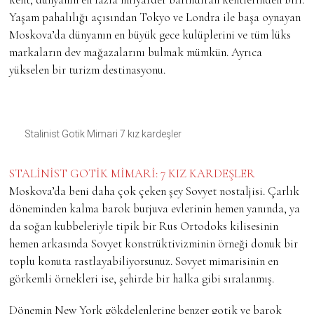
Yaşam pahalılığı açısından Tokyo ve Londra ile başa oynayan
Moskova’da dünyanın en büyük gece kulüplerini ve tüm lüks
markaların dev mağazalarını bulmak mümkün. Ayrıca
yükselen bir turizm destinasyonu.
Stalinist Gotik Mimari 7 kız kardeşler
STALİNİST GOTİK MİMARİ: 7 KIZ KARDEŞLER
Moskova’da beni daha çok çeken şey Sovyet nostaljisi. Çarlık
döneminden kalma barok burjuva evlerinin hemen yanında, ya
da soğan kubbeleriyle tipik bir Rus Ortodoks kilisesinin
hemen arkasında Sovyet konstrüktivizminin örneği donuk bir
toplu konuta rastlayabiliyorsunuz. Sovyet mimarisinin en
görkemli örnekleri ise, şehirde bir halka gibi sıralanmış.
Dönemin New York gökdelenlerine benzer gotik ve barok