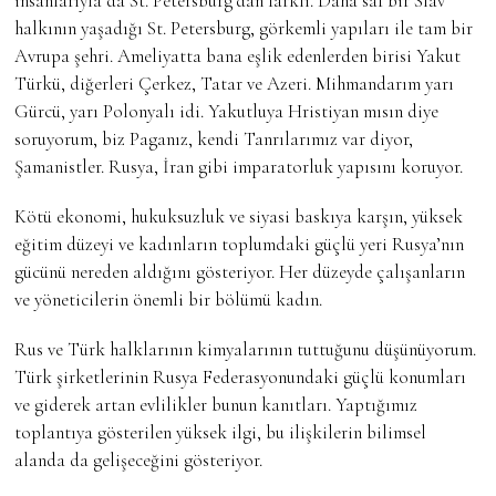
insanlarıyla da St. Petersburg’dan farklı. Daha saf bir Slav
halkının yaşadığı St. Petersburg, görkemli yapıları ile tam bir
Avrupa şehri. Ameliyatta bana eşlik edenlerden birisi Yakut
Türkü, diğerleri Çerkez, Tatar ve Azeri. Mihmandarım yarı
Gürcü, yarı Polonyalı idi. Yakutluya Hristiyan mısın diye
soruyorum, biz Paganız, kendi Tanrılarımız var diyor,
Şamanistler. Rusya, İran gibi imparatorluk yapısını koruyor.
Kötü ekonomi, hukuksuzluk ve siyasi baskıya karşın, yüksek
eğitim düzeyi ve kadınların toplumdaki güçlü yeri Rusya’nın
gücünü nereden aldığını gösteriyor. Her düzeyde çalışanların
ve yöneticilerin önemli bir bölümü kadın.
Rus ve Türk halklarının kimyalarının tuttuğunu düşünüyorum.
Türk şirketlerinin Rusya Federasyonundaki güçlü konumları
ve giderek artan evlilikler bunun kanıtları. Yaptığımız
toplantıya gösterilen yüksek ilgi, bu ilişkilerin bilimsel
alanda da gelişeceğini gösteriyor.