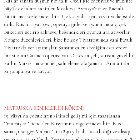
Ruslar sanata düşkün bir halk. Özellikle edebiyat ve müzikte
büyük dehalara sahipler. Moskova Avrasya’nın en önemli
kültür merkezlerinden biri. Çok sayıda tiyatro var ve hepsi de
dolu. Ruslar tiyatroya, operaya giderken yanlarında çiçek
buketleri getirip sahneye, beğendikleri oyunculara atıyorlar.
Kongre düzenleyicileri, bize Bolşoy Tiyatrosu’nda yani Büyük
Tiyatro’da yer ayırmışlar. Şansımıza en sevdiğim eserlerden
birisi olan Carmen operası var. Orkestra şefi, sarışın, güzel bir
kadın. Müzik mükemmel, sahneleme olağanüstü. Arada tabii
ki şampanya ve havyar.
MATRUŞKA BEBEKLERİN KÖKENİ
19. yüzyılda çocukların zihinsel gelişimi için tasarlanan
‘’matruşka’’ bebekler, Rusya’nın simgelerinden biri. Rus
sanatçı Sergey Malyuti’nin 1890 yılında tasarladığı ve ahşap
oyma sanatçısı Vasily Zvyozdoçkin’in yaptığı iç içe geçmiş 8