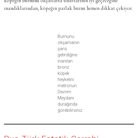
köpeğin burnunu okşarlarsa sınavlarının iyi geçeceğine
inandıklarından, köpeğin parlak burnu hemen dikkat çekiyor.
Burnunu
okşamanın
şans
getirdiğine
inanılan
bronz
köpek
heykelini
metronun
Devrim
Meydanı
durağında
görebilirsiniz.