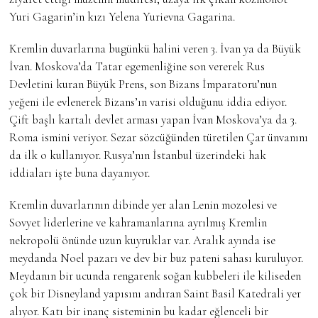
Yuri Gagarin’in kızı Yelena Yurievna Gagarina.
Kremlin duvarlarına bugünkü halini veren 3. İvan ya da Büyük
İvan. Moskova’da Tatar egemenliğine son vererek Rus
Devletini kuran Büyük Prens, son Bizans İmparatoru’nun
yeğeni ile evlenerek Bizans’ın varisi olduğunu iddia ediyor.
Çift başlı kartalı devlet arması yapan İvan Moskova’ya da 3.
Roma ismini veriyor. Sezar sözcüğünden türetilen Çar ünvanını
da ilk o kullanıyor. Rusya’nın İstanbul üzerindeki hak
iddiaları işte buna dayanıyor.
Kremlin duvarlarının dibinde yer alan Lenin mozolesi ve
Sovyet liderlerine ve kahramanlarına ayrılmış Kremlin
nekropolü önünde uzun kuyruklar var. Aralık ayında ise
meydanda Noel pazarı ve dev bir buz pateni sahası kuruluyor.
Meydanın bir ucunda rengarenk soğan kubbeleri ile kiliseden
çok bir Disneyland yapısını andıran Saint Basil Katedrali yer
alıyor. Katı bir inanç sisteminin bu kadar eğlenceli bir