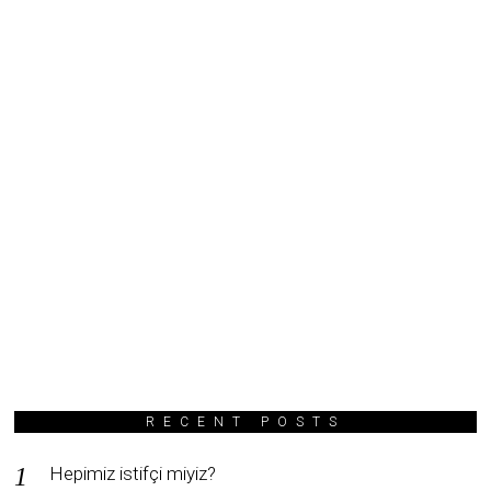
RECENT POSTS
Hepimiz istifçi miyiz?