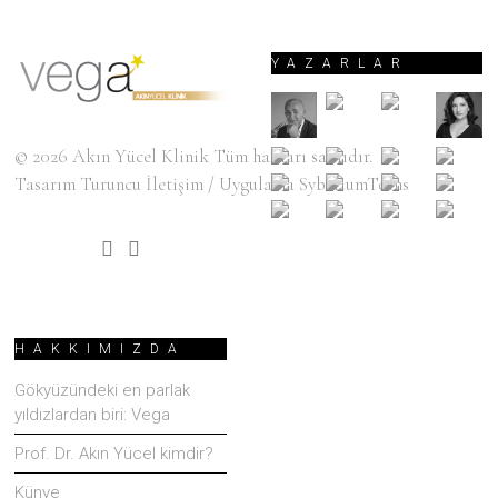
YAZARLAR
© 2026
Akın Yücel Klinik
Tüm hakları saklıdır.
Tasarım
Turuncu İletişim
/ Uygulama
SyberiumTechs
HAKKIMIZDA
Gökyüzündeki en parlak
yıldızlardan biri: Vega
Prof. Dr. Akın Yücel kimdir?
Künye