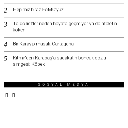
Hepimiz biraz FoMO’yuz…
To do list’ler neden hayata geçmiyor ya da ataletin
kökeni
Bir Karayip masalı: Cartagena
Kıtmir’den Karabaş’a sadakatin boncuk gözlü
simgesi: Köpek
SOSYAL MEDYA