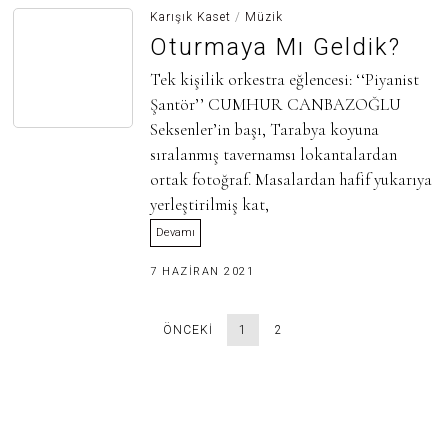
H
Karışık Kaset
/
Müzik
A
Oturmaya Mı Geldik?
Z
I
R
Tek kişilik orkestra eğlencesi: ‘‘Piyanist
A
Şantör’’ CUMHUR CANBAZOĞLU
N
2
Seksenler’in başı, Tarabya koyuna
0
2
sıralanmış tavernamsı lokantalardan
5
ortak fotoğraf. Masalardan hafif yukarıya
yerleştirilmiş kat,
Devamı
3
7 HAZIRAN 2021
0
H
A
ÖNCEKI
1
2
Z
I
R
A
N
2
0
2