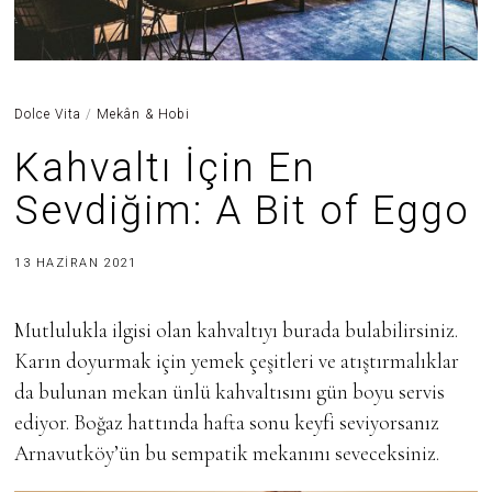
Dolce Vita
/
Mekân & Hobi
Kahvaltı İçin En
Sevdiğim: A Bit of Eggo
3
13 HAZIRAN 2021
0
H
A
Mutlulukla ilgisi olan kahvaltıyı burada bulabilirsiniz.
Z
I
Karın doyurmak için yemek çeşitleri ve atıştırmalıklar
R
A
da bulunan mekan ünlü kahvaltısını gün boyu servis
N
2
ediyor. Boğaz hattında hafta sonu keyfi seviyorsanız
0
2
Arnavutköy’ün bu sempatik mekanını seveceksiniz.
5