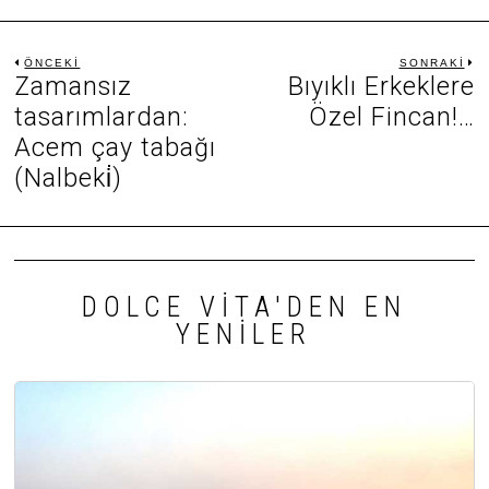
Yazı
ÖNCEKI
SONRAKI
Zamansız
Bıyıklı Erkeklere
Önceki
S
gezinmesi
yazı:
ya
tasarımlardan:
Özel Fincan!…
Acem çay tabağı
(Nalbeki̇)
DOLCE VITA'DEN EN
YENILER