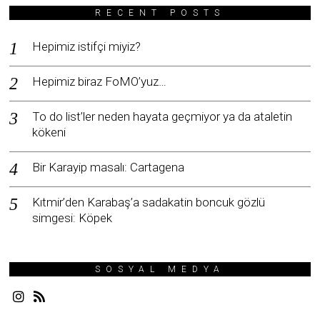
RECENT POSTS
Hepimiz istifçi miyiz?
Hepimiz biraz FoMO’yuz…
To do list’ler neden hayata geçmiyor ya da ataletin
kökeni
Bir Karayip masalı: Cartagena
Kıtmir’den Karabaş’a sadakatin boncuk gözlü
simgesi: Köpek
SOSYAL MEDYA