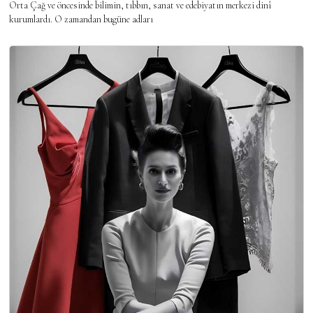
Orta Çağ ve öncesinde bilimin, tıbbın, sanat ve edebiyatın merkezi dinî
kurumlardı. O zamandan bugüne adları