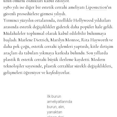
uzun ömürlü oldukları kabul ediliyor.
1980 yılı ise diğer bir estetik cerrahi ameliyatı
Liposuction
’ın
güvenli prosedürlere girmesi yılıydı.
Yirminci yüzyılın ortalarında, özellikle Hollywood yıldızları
arasında estetik değişiklikler giderek daha popüler hale geldi.
Müdahaleler toplumsal olarak kabul edilebilir bulunmaya
başladı. Marlene Dietrich, Marilyn Monroe, Rita Hayworth ve
daha pek çoğu, estetik cerrahi işlemleri yaptırdı; kitle iletişim
araçları da tabuları yıkmaya katkıda bulundu. Son yıllarda
plastik & estetik cerrahi büyük ilerleme kaydetti. Modern
teknolojiler sayesinde, plastik cerrahlar sürekli değişiklikleri,
gelişmeleri öğreniyor ve keşfediyorlar.
İlk burun
ameliyatlarında
burun, alın,
yanaktan