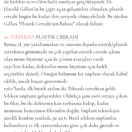
ile birlikte 11.000’den fazla ameliyat gerçekleştirdi. Dr.
Harold Gillies’in bu çığır açan gelişmeleri olmadan, plastik
cerrahi bugün bu kadar ileri seviyede olmayabilirdi. Bu yüzden
Gillies “Plastik Cerrahi’nin Babası” olarak bilinir.
20. YÜZYILDA
PLASTİK CERRAHİ
Burun, el, yüz yaralanmaları ve onarımı dışında estetik/plastik
cerrahinin günümüzde en çok yapılan estetik cerrahi işlemi
olan meme büyütme için de çözüm arayışları vardı.
1950’lere kadar, doktorlar meme büyütme için farklı
seçenekler denedi. Örneğin balmumu bir implant olarak kabul
edildi, ancak başarı göstermedi.
1960’larda, ilk büyük atılım iki Teksaslı cerrahtan geldi:
Silikon implantı geliştirdiler. Oldukça şans eseri ortaya çıkan
bu fikir, bu iki doktorun kan torbasına bakıp, kadın
memesine benzetmesi fikrinden doğdu. İmplant teknolojisi
sürekli kendini yeniledi, şu an 6. Nesil silikon implantlar
kullanılıyor ve ilk versiyonlarına göre çok daha güvenli ve