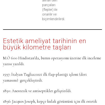
alınan deri
parçaları
(flepler) ile
onarılır ve
biçimlendirilirdi.
Estetik ameliyat tarihinin en
büyük kilometre taşları
M.Ö 600
Hindistan’da, burun operasyonu üzerine ilk inceleme
yazısı yazıldı.
1597:
İtalyan Tagliacozzi ilk flap-plastiği işlemi (deri
yamasını) gerçekleştirdi.
1850:
Anestezik ve antiseptikler geliştirildi.
1896:
Jacques Joseph, kepçe kulak görüntüsü için ilk estetik