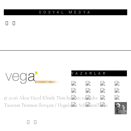
SOSYAL MEDYA
YAZARLAR
© 2026
Akın Yücel Klinik
Tüm hakları saklıdır.
Tasarım
Turuncu İletişim
/ Uygulama
SyberiumTechs