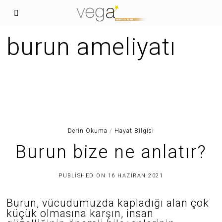
burun ameliyatı
Derin Okuma
/
Hayat Bilgisi
Burun bize ne anlatır?
3
PUBLISHED ON
16 HAZIRAN 2021
0
H
A
Burun, vücudumuzda kapladığı alan çok
Z
küçük olmasına karşın, insan
I
R