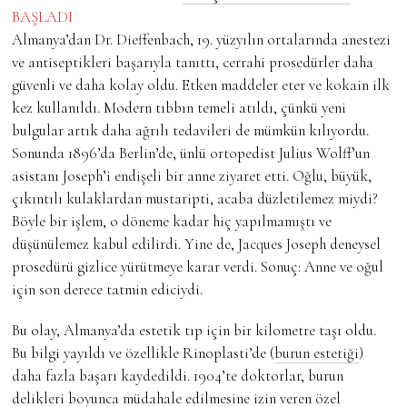
BAŞLADI
Almanya’dan Dr. Dieffenbach, 19. yüzyılın ortalarında anestezi
ve antiseptikleri başarıyla tanıttı, cerrahi prosedürler daha
güvenli ve daha kolay oldu. Etken maddeler eter ve kokain ilk
kez kullanıldı. Modern tıbbın temeli atıldı, çünkü yeni
bulgular artık daha ağrılı tedavileri de mümkün kılıyordu.
Sonunda 1896’da Berlin’de, ünlü ortopedist Julius Wolff’un
asistanı Joseph’i endişeli bir anne ziyaret etti. Oğlu, büyük,
çıkıntılı kulaklardan mustaripti, acaba düzletilemez miydi?
Böyle bir işlem, o döneme kadar hiç yapılmamıştı ve
düşünülemez kabul edilirdi. Yine de, Jacques Joseph deneysel
prosedürü gizlice yürütmeye karar verdi. Sonuç: Anne ve oğul
için son derece tatmin ediciydi.
Bu olay, Almanya’da estetik tıp için bir kilometre taşı oldu.
Bu bilgi yayıldı ve özellikle Rinoplasti’de (
burun estetiği
)
daha fazla başarı kaydedildi. 1904’te doktorlar, burun
delikleri boyunca müdahale edilmesine izin veren özel