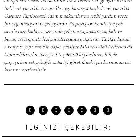
olduğu Hindistan’da Shusruta ailesi tarafından geliştirilen alın
flebi, 18. yüzyılda Avrupa’da uygulanmaya başladı. 16. yüzyılda
Gaspare Tagliocozzi, idam mahkumlarına tıbbi yardım veren
bir organizasyonda çalışıyordu. Bu pozisyon kendisine çok
sayıda taze kadavra üzerinde çalışma yapmasını sağladı ve
burun estetiğinde İtalyan Metodunu geliştirdi. Tarihte burun
ameliyatı yaptıran bir başka şahsiyet Milano Dükü Federico da
Montedeltro’dur. Savaşta bir gözünü kaybedince, kılıçla
çarpışırken tek gözüyle daha iyi görebilmek için burnunun üst
kısmını kestirmiştir.
İLGINIZI ÇEKEBILIR: