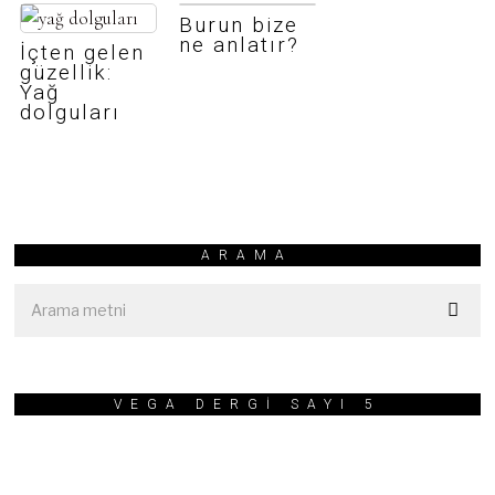
Burun bize
ne anlatır?
İçten gelen
güzellik:
Yağ
dolguları
ARAMA
VEGA DERGİ SAYI 5