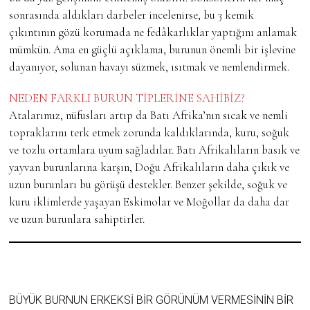
sonrasında aldıkları darbeler incelenirse, bu 3 kemik
çıkıntının gözü korumada ne fedâkarlıklar yaptığını anlamak
mümkün. Ama en güçlü açıklama, burunun önemli bir işlevine
dayanıyor, solunan havayı süzmek, ısıtmak ve nemlendirmek.
NEDEN FARKLI BURUN TİPLERİNE SAHİBİZ?
Atalarımız, nüfusları artıp da Batı Afrika’nın sıcak ve nemli
topraklarını terk etmek zorunda kaldıklarında, kuru, soğuk
ve tozlu ortamlara uyum sağladılar. Batı Afrikalıların basık ve
yayvan burunlarına karşın, Doğu Afrikalıların daha çıkık ve
uzun burunları bu görüşü destekler. Benzer şekilde, soğuk ve
kuru iklimlerde yaşayan Eskimolar ve Moğollar da daha dar
ve uzun burunlara sahiptirler.
BÜYÜK BURNUN ERKEKSI BIR GÖRÜNÜM VERMESININ BIR