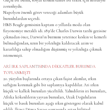
Güçlü bir burun, sosyal konum sahibi bir erkek için neredeyse
zorunluydu.
Napolyon önemli görev vereceği adamları büyük
burunlulardan seçerdi.
HMS Beagle gemisinin kaptanı o yıllarda moda olan
fizyonomiye meraklı idi. 1831’de Charles Darwin tarihi gezisine
çıkmadan önce, Darwin’in burnunu yeterince keskin ve kemerli
bulmadığından, uzun bir yolculuğu kaldıracak azim ve
kararlılığa sahip olmadığını düşünmüş ve yolculuğa çıkmak
istememişti.
ARİ IRK SAPLANTISINDA DİKKATLER BURUNDA
TOPLANMIŞTI
20. yüzyılın başlarında ortaya çıkan faşist akımlar, ırkın
saflığını korumak gibi bir saplantıya kapıldılar. Ari ırkın
küçük ve kalkık burunları yüceltildi. Yahudilerin iri burunları,
Afrika kökenlilerin yayvan burunları, Uzak Doğuluların
küçük ve basık burunları aşağı ırkın göstergesi olarak kabul
edildi. İkinci Dünya Savaşı sonrasında artan kültürel