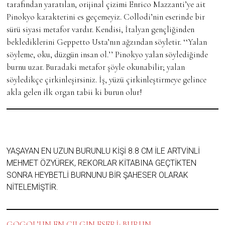
tarafından yaratılan, orijinal çizimi Enrico Mazzanti’ye ait
Pinokyo karakterini es geçemeyiz. Collodi’nin eserinde bir
sürü siyasi metafor vardır. Kendisi, İtalyan gençliğinden
beklediklerini Geppetto Usta’nın ağzından söyletir. ‘‘Yalan
söyleme, oku, düzgün insan ol.’’ Pinokyo yalan söylediğinde
burnu uzar. Buradaki metafor şöyle okunabilir; yalan
söyledikçe çirkinleşirsiniz. İş, yüzü çirkinleştirmeye gelince
akla gelen ilk organ tabii ki burun olur!
YAŞAYAN EN UZUN BURUNLU KIŞI 8.8 CM ILE ARTVINLI
MEHMET ÖZYÜREK, REKORLAR KITABINA GEÇTIKTEN
SONRA HEYBETLI BURNUNU BIR ŞAHESER OLARAK
NITELEMIŞTIR.
GOGOL’UN EN ÇILGIN ESERİ: BURUN