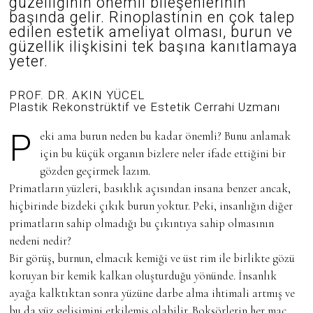
güzelliğinin önemli bileşenlerinin
A
başında gelir. Rinoplastinin en çok talep
N
edilen estetik ameliyat olması, burun ve
2
0
güzellik ilişkisini tek başına kanıtlamaya
2
yeter.
5
PROF. DR. AKIN YÜCEL
Plastik Rekonstrüktif ve Estetik Cerrahi Uzmanı
Peki ama burun neden bu kadar önemli? Bunu anlamak
için bu küçük organın bizlere neler ifade ettiğini bir
gözden geçirmek lazım.
Primatların yüzleri, basıklık açısından insana benzer ancak,
hiçbirinde bizdeki çıkık burun yoktur. Peki, insanlığın diğer
primatların sahip olmadığı bu çıkıntıya sahip olmasının
nedeni nedir?
Bir görüş, burnun, elmacık kemiği ve üst rim ile birlikte gözü
koruyan bir kemik kalkan oluşturduğu yönünde. İnsanlık
ayağa kalktıktan sonra yüzüne darbe alma ihtimali artmış ve
bu da yüz gelişimini etkilemiş olabilir. Boksörlerin her maç