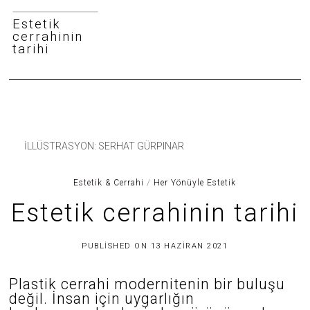
Estetik
cerrahinin
tarihi
İLLÜSTRASYON: SERHAT GÜRPINAR
Estetik & Cerrahi
/
Her Yönüyle Estetik
Estetik cerrahinin tarihi
1
PUBLISHED ON
13 HAZIRAN 2021
6
O
C
Plastik cerrahi modernitenin bir buluşu
A
değil. İnsan için uygarlığın
K
2