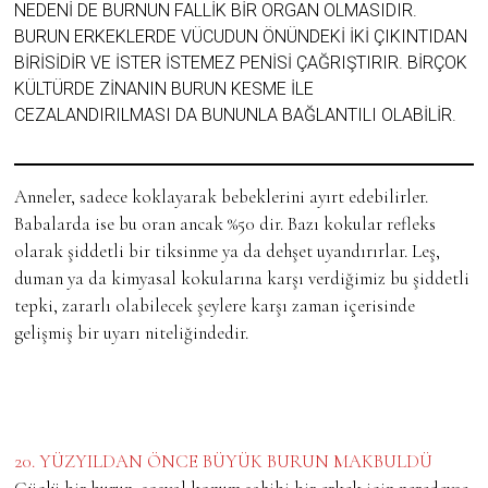
NEDENI DE BURNUN FALLIK BIR ORGAN OLMASIDIR.
BURUN ERKEKLERDE VÜCUDUN ÖNÜNDEKI IKI ÇIKINTIDAN
BIRISIDIR VE ISTER ISTEMEZ PENISI ÇAĞRIŞTIRIR. BIRÇOK
KÜLTÜRDE ZINANIN BURUN KESME ILE
CEZALANDIRILMASI DA BUNUNLA BAĞLANTILI OLABILIR.
Anneler, sadece koklayarak bebeklerini ayırt edebilirler.
Babalarda ise bu oran ancak %50 dir. Bazı kokular refleks
olarak şiddetli bir tiksinme ya da dehşet uyandırırlar. Leş,
duman ya da kimyasal kokularına karşı verdiğimiz bu şiddetli
tepki, zararlı olabilecek şeylere karşı zaman içerisinde
gelişmiş bir uyarı niteliğindedir.
20. YÜZYILDAN ÖNCE BÜYÜK BURUN MAKBULDÜ