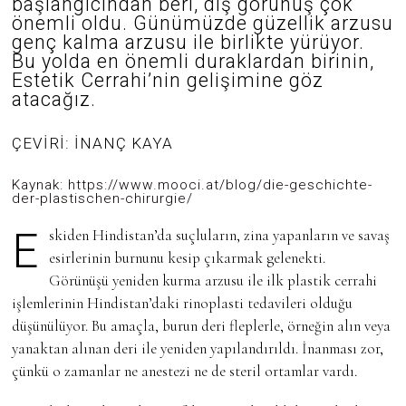
başlangıcından beri, dış görünüş çok
0
önemli oldu. Günümüzde güzellik arzusu
2
genç kalma arzusu ile birlikte yürüyor.
3
Bu yolda en önemli duraklardan birinin,
Estetik Cerrahi’nin gelişimine göz
atacağız.
ÇEVİRİ: İNANÇ KAYA
Kaynak: https://www.mooci.at/blog/die-geschichte-
der-plastischen-chirurgie/
Eskiden Hindistan’da suçluların, zina yapanların ve savaş
esirlerinin burnunu kesip çıkarmak gelenekti.
Görünüşü yeniden kurma arzusu ile ilk plastik cerrahi
işlemlerinin Hindistan’daki rinoplasti tedavileri olduğu
düşünülüyor. Bu amaçla, burun deri fleplerle, örneğin alın veya
yanaktan alınan deri ile yeniden yapılandırıldı. İnanması zor,
çünkü o zamanlar ne anestezi ne de steril ortamlar vardı.