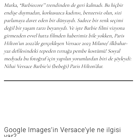
Marka, “Barbiecore’’ trendinden de geri kalmadı. Bu hiçbir
endişe duymadan, korkusuzca kadınsı, benzersiz olan, sizi
parlamaya davet eden bir dünyaydı. Sadece bir renk seçimi
değil bir yaşam tarzı beyanıydı.
Ve işte Barbie filmi vizyona
girmezden evvel hatta filmden haberimiz bile yokken, Paris
Hilton’un 2022’de gerçekleşen Versace 2023 Milano/ ilkbahar-
yaz defilesindeki tepeden tırnağa pembe kostümü!
Sosyal
medyada bu fotoğraf için yapılan yorumlardan biri de şöyleydi:
Nihai
Versace
Barbie’si (bebeği)
Paris Hilton’dur.
Google Images’in Versace’yle ne ilgisi
var?