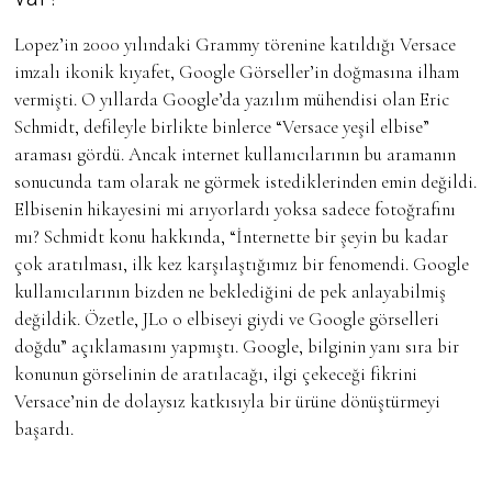
Lopez’in 2000 yılındaki Grammy törenine katıldığı Versace
imzalı ikonik kıyafet, Google Görseller’in doğmasına ilham
vermişti. O yıllarda Google’da yazılım mühendisi olan Eric
Schmidt, defileyle birlikte binlerce “Versace yeşil elbise”
araması gördü. Ancak internet kullanıcılarının bu aramanın
sonucunda tam olarak ne görmek istediklerinden emin değildi.
Elbisenin hikayesini mi arıyorlardı yoksa sadece fotoğrafını
mı? Schmidt konu hakkında, “İnternette bir şeyin bu kadar
çok aratılması, ilk kez karşılaştığımız bir fenomendi. Google
kullanıcılarının bizden ne beklediğini de pek anlayabilmiş
değildik. Özetle, JLo o elbiseyi giydi ve Google görselleri
doğdu” açıklamasını yapmıştı. Google, bilginin yanı sıra bir
konunun görselinin de aratılacağı, ilgi çekeceği fikrini
Versace’nin de dolaysız katkısıyla bir ürüne dönüştürmeyi
başardı.