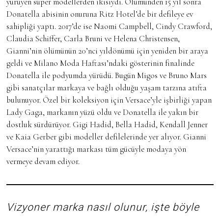
yürüyen süper modellerden ikisiydi. Ölümünden 15 yıl sonra
Donatella abisinin onuruna Ritz Hotel’de bir defileye ev
sahipliği yaptı. 2017’de ise Naomi Campbell, Cindy Crawford,
Claudia Schiffer, Carla Bruni ve Helena Christensen,
Gianni’nin ölümünün 20’nci yıldönümü için yeniden bir araya
geldi ve Milano Moda Haftası’ndaki gösterinin finalinde
Donatella ile podyumda yürüdü. Bugün Migos ve Bruno Mars
gibi sanatçılar markaya ve bağlı olduğu yaşam tarzına atıfta
bulunuyor. Özel bir koleksiyon için Versace’yle işbirliği yapan
Lady Gaga, markanın yüzü oldu ve Donatella ile yakın bir
dostluk sürdürüyor. Gigi Hadid, Bella Hadid, Kendall Jenner
ve Kaia Gerber gibi modeller defilelerinde yer alıyor. Gianni
Versace’nin yarattığı markası tüm gücüyle modaya yön
vermeye devam ediyor.
Vizyoner marka nasıl olunur, işte böyle