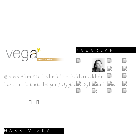
YAZARLAR
© 2026
Akın Yücel Klinik
Tüm hakları saklıdır.
Tasarım
Turuncu İletişim
/ Uygulama
SyberiumTechs
HAKKIMIZDA