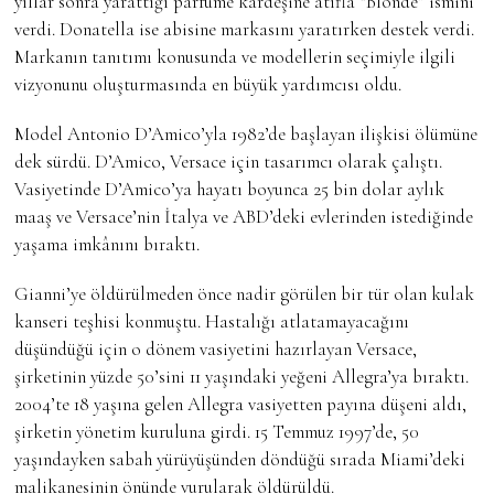
yıllar sonra yarattığı parfüme kardeşine atıfla “Blonde” ismini
verdi. Donatella ise abisine markasını yaratırken destek verdi.
Markanın tanıtımı konusunda ve modellerin seçimiyle ilgili
vizyonunu oluşturmasında en büyük yardımcısı oldu.
Model Antonio D’Amico’yla 1982’de başlayan ilişkisi ölümüne
dek sürdü. D’Amico, Versace için tasarımcı olarak çalıştı.
Vasiyetinde D’Amico’ya hayatı boyunca 25 bin dolar aylık
maaş ve Versace’nin İtalya ve ABD’deki evlerinden istediğinde
yaşama imkânını bıraktı.
Gianni’ye öldürülmeden önce nadir görülen bir tür olan kulak
kanseri teşhisi konmuştu. Hastalığı atlatamayacağını
düşündüğü için o dönem vasiyetini hazırlayan Versace,
şirketinin yüzde 50’sini 11 yaşındaki yeğeni Allegra’ya bıraktı.
2004’te 18 yaşına gelen Allegra vasiyetten payına düşeni aldı,
şirketin yönetim kuruluna girdi. 15 Temmuz 1997’de, 50
yaşındayken sabah yürüyüşünden döndüğü sırada Miami’deki
malikanesinin önünde vurularak öldürüldü.