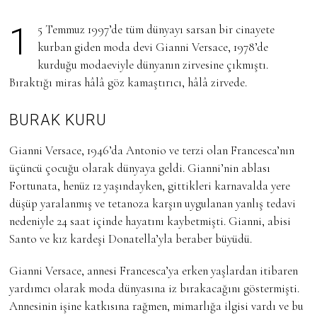
H
A
15 Temmuz 1997’de tüm dünyayı sarsan bir cinayete
Z
I
kurban giden moda devi Gianni Versace, 1978’de
R
kurduğu modaeviyle dünyanın zirvesine çıkmıştı.
A
N
Bıraktığı miras hâlâ göz kamaştırıcı, hâlâ zirvede.
2
0
2
BURAK KURU
5
Gianni Versace, 1946’da Antonio ve terzi olan Francesca’nın
üçüncü çocuğu olarak dünyaya geldi. Gianni’nin ablası
Fortunata, henüz 12 yaşındayken, gittikleri karnavalda yere
düşüp yaralanmış ve tetanoza karşın uygulanan yanlış tedavi
nedeniyle 24 saat içinde hayatını kaybetmişti. Gianni, abisi
Santo ve kız kardeşi Donatella’yla beraber büyüdü.
Gianni Versace, annesi Francesca’ya erken yaşlardan itibaren
yardımcı olarak moda dünyasına iz bırakacağını göstermişti.
Annesinin işine katkısına rağmen, mimarlığa ilgisi vardı ve bu