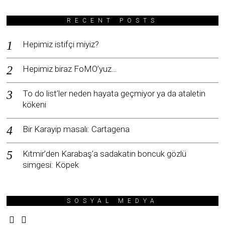
RECENT POSTS
Hepimiz istifçi miyiz?
Hepimiz biraz FoMO’yuz…
To do list’ler neden hayata geçmiyor ya da ataletin
kökeni
Bir Karayip masalı: Cartagena
Kıtmir’den Karabaş’a sadakatin boncuk gözlü
simgesi: Köpek
SOSYAL MEDYA