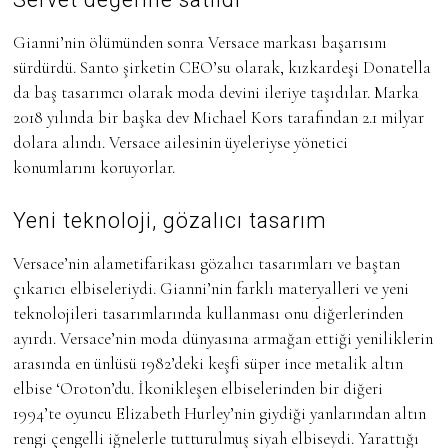
Gianni’nin ölümünden sonra Versace markası başarısını
sürdürdü. Santo şirketin CEO’su olarak, kızkardeşi Donatella
da baş tasarımcı olarak moda devini ileriye taşıdılar. Marka
2018 yılında bir başka dev Michael Kors tarafından 2.1 milyar
dolara alındı. Versace ailesinin üyeleriyse yönetici
konumlarını koruyorlar.
Yeni teknoloji, gözalıcı tasarım
Versace’nin alametifarikası gözalıcı tasarımları ve baştan
çıkarıcı elbiseleriydi. Gianni’nin farklı materyalleri ve yeni
teknolojileri tasarımlarında kullanması onu diğerlerinden
ayırdı. Versace’nin moda dünyasına armağan ettiği yeniliklerin
arasında en ünlüsü 1982’deki keşfi süper ince metalik altın
elbise ‘Oroton’du. İkonikleşen elbiselerinden bir diğeri
1994’te oyuncu Elizabeth Hurley’nin giydiği yanlarından altın
rengi çengelli iğnelerle tutturulmuş siyah elbiseydi. Yarattığı