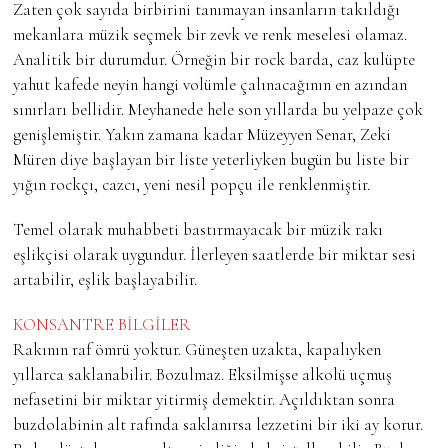
Zaten çok sayıda birbirini tanımayan insanların takıldığı
mekanlara müzik seçmek bir zevk ve renk meselesi olamaz.
Analitik bir durumdur. Örneğin bir rock barda, caz kulüpte
yahut kafede neyin hangi volümle çalınacağının en azından
sınırları bellidir. Meyhanede hele son yıllarda bu yelpaze çok
genişlemiştir. Yakın zamana kadar Müzeyyen Senar, Zeki
Müren diye başlayan bir liste yeterliyken bugün bu liste bir
yığın rockçı, cazcı, yeni nesil popçu ile renklenmiştir.
Temel olarak muhabbeti bastırmayacak bir müzik rakı
eşlikçisi olarak uygundur. İlerleyen saatlerde bir miktar sesi
artabilir, eşlik başlayabilir.
KONSANTRE BİLGİLER
Rakının raf ömrü yoktur. Güneşten uzakta, kapalıyken
yıllarca saklanabilir. Bozulmaz. Eksilmişse alkolü uçmuş
nefasetini bir miktar yitirmiş demektir. Açıldıktan sonra
buzdolabinin alt rafında saklanırsa lezzetini bir iki ay korur.