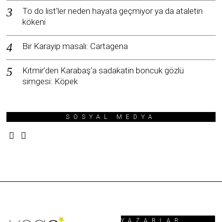
To do list’ler neden hayata geçmiyor ya da ataletin
kökeni
Bir Karayip masalı: Cartagena
Kıtmir’den Karabaş’a sadakatin boncuk gözlü
simgesi: Köpek
SOSYAL MEDYA
YAZARLAR