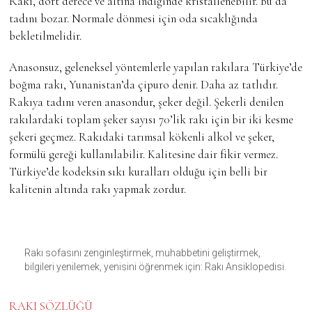
Rakı, dört derece ve altına indiğinde kristallenebilir. Bu da
tadını bozar. Normale dönmesi için oda sıcaklığında
bekletilmelidir.
Anasonsuz, geleneksel yöntemlerle yapılan rakılara Türkiye’de
boğma rakı, Yunanistan’da çipuro denir. Daha az tatlıdır.
Rakıya tadını veren anasondur, şeker değil. Şekerli denilen
rakılardaki toplam şeker sayısı 70’lik rakı için bir iki kesme
şekeri geçmez. Rakıdaki tarımsal kökenli alkol ve şeker,
formülü gereği kullanılabilir. Kalitesine dair fikir vermez.
Türkiye’de kodeksin sıkı kuralları olduğu için belli bir
kalitenin altında rakı yapmak zordur.
Rakı sofasını zenginleştirmek, muhabbetini geliştirmek,
bilgileri yenilemek, yenisini öğrenmek için: Rakı Ansiklopedisi.
RAKI SÖZLÜĞÜ