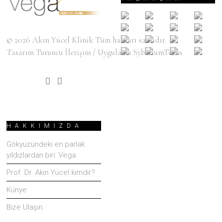
© 2026
Akın Yücel Klinik
Tüm hakları saklıdır.
Tasarım
Turuncu İletişim
/ Uygulama
SyberiumTechs
HAKKIMIZDA
Gökyüzündeki en parlak
yıldızlardan biri: Vega
Prof. Dr. Akın Yücel kimdir?
Künye
Bize Ulaşın