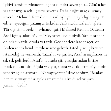
İçkiyi kendi meyhanesini açacak kadar seven şair… Günün her
saatine uygun içki içmeyi severdi. Daha doğrusu içki içmeyi
severdi. Mehmed Kemal onun sarhoşluğu ile ayıklığının ayırt
edilemeyeceğini yazmıştı. Eskiden Ankara’da Kalem’i işleten
Türk şiirinin öteki meyhaneci şairi Mehmed Kemal, Özdemir
Asaf için şunları söyler: ‘Meyhanesi evi gibiydi. Yan tarafında
da odası vardı, orada yatardı. Geç saatlere kadar içer, on
ikiden sonra kendi meyhanesine gelirdi. İstediğine içki verir,
istemediğine vermezdi. Yazarlar ve şairler, Asaf’ın meyhanesine
sık sık gelirlerdi. Asaf’ın burada şiir yazışlarından birine
tanık oldum. Bir kâğıda yazıyor, sonra yazdıklarını büyük bir
sepetin içine atıyordu. Ne yapıyorsun? diye sordum, “Bunlar
benim sermayemdir ayık zamanımda alır, düzeltir, şiiri
yazarım dedi.”