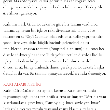
geçin. Makedonya’ya kadar götürün. Fakat coğrafi tescili
olduğu için artık bir içkiye rakı denebilmesi için Türkiye’de
üretilmesi gerekiyor.
Rakının Türk Gıda Kodeksi’ne göre bir tanımı vardır. Bu
tanıma uymayan bir içkiye rakı diyemezsiniz. Buna göre
rakının en az %65’i üzümden elde edilen alkolle yapılmalıdır.
5000 litre veya daha küçük hacimli geleneksel bakır
imbiklerde, anason tohumu (Pimpinella anisum) ile ikinci kez
distile edilmesiyle sadece Türkiye’de üretilen distile alkollü
içkiye rakı denebiliyor. En az %40 alkol olması ve dolum
öncesi en az bir ay dinlendirilmesi gerekiyor. Kodekste başka
detaylar da var. Bu tanıma uymayan içeceklere rakı denemiyor.
RAKI ADABI NEDİR?
Rakı kültürünün en tartışmalı konusu. Rakı son yıllarda
taşıyamayacağı kadar fazla yük altına atılmıştır. Dört bir yanı
kısıtlamalarla çevrilmiş, “Dur öyle içilmez şöyle yapılmaz”
laflarıyla, yer yer mizahi yapısından uzaklaşmış, rahatsız