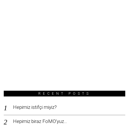
RECENT POSTS
Hepimiz istifçi miyiz?
Hepimiz biraz FoMO’yuz…