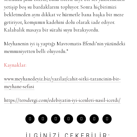
yetişip boş su bardaklarını topluyor. Sonra hiçbirimizi
bekletmeden aynı dikkat ve hürmetle bana başka bir meze
getiriyor, komşunun kadehini dolu olarak iade ediyor.
Kalabalık masaya bir sürahi suyu bırakıyordu.
Meyhanenin iyi iş yaptığı Mavromatis Efendi’nin yüzündeki
memnuniyetten belli oluyordu.”
Kaynaklar:
www.meyhanedeyiz.biz/yazilar/cahit-sitki-tarancinin-bir-
meyhane-sefasi
https://tersdergi.com/edebiyatin-iyi-icenleri-nasil-icerdi/
İLGINIZI ÇEKEBILIR: