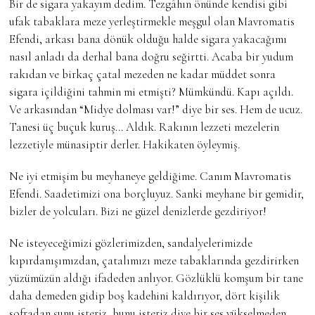
Bir de sigara yakayım dedim. Tezgâhın önünde kendisi gibi
ufak tabaklara meze yerleştirmekle meşgul olan Mavromatis
Efendi, arkası bana dönük olduğu halde sigara yakacağımı
nasıl anladı da derhal bana doğru seğirtti. Acaba bir yudum
rakıdan ve birkaç çatal mezeden ne kadar müddet sonra
sigara içildiğini tahmin mi etmişti? Mümkündü. Kapı açıldı.
Ve arkasından “Midye dolması var!” diye bir ses. Hem de ucuz.
Tanesi üç buçuk kuruş… Aldık. Rakının lezzeti mezelerin
lezzetiyle münasiptir derler. Hakikaten öyleymiş.
Ne iyi etmişim bu meyhaneye geldiğime. Canım Mavromatis
Efendi. Saadetimizi ona borçluyuz. Sanki meyhane bir gemidir,
bizler de yolcuları. Bizi ne güzel denizlerde gezdiriyor!
Ne isteyeceğimizi gözlerimizden, sandalyelerimizde
kıpırdanışımızdan, çatalımızı meze tabaklarında gezdirirken
yüzümüzün aldığı ifadeden anlıyor. Gözlüklü komşum bir tane
daha demeden gidip boş kadehini kaldırıyor, dört kişilik
sofradan şunu isteriz, bunu isteriz diye bir ses yükselmeden