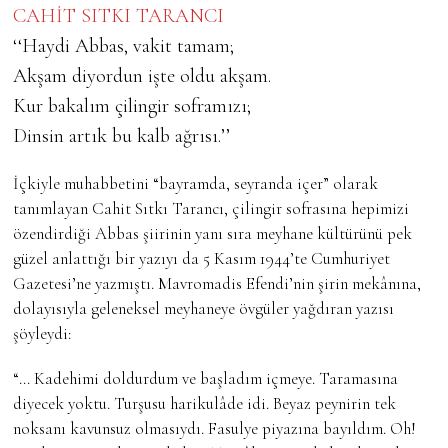
CAHİT SITKI TARANCI
‘‘Haydi Abbas, vakit tamam;
Akşam diyordun işte oldu akşam.
Kur bakalım çilingir soframızı;
Dinsin artık bu kalb ağrısı.’’
İçkiyle muhabbetini “bayramda, seyranda içer” olarak
tanımlayan Cahit Sıtkı Tarancı, çilingir sofrasına hepimizi
özendirdiği Abbas şiirinin yanı sıra meyhane kültürünü pek
güzel anlattığı bir yazıyı da 5 Kasım 1944’te Cumhuriyet
Gazetesi’ne yazmıştı. Mavromadis Efendi’nin şirin mekânına,
dolayısıyla geleneksel meyhaneye övgüler yağdıran yazısı
şöyleydi:
“… Kadehimi doldurdum ve başladım içmeye. Taramasına
diyecek yoktu. Turşusu harikulâde idi. Beyaz peynirin tek
noksanı kavunsuz olmasıydı. Fasulye piyazına bayıldım. Oh!