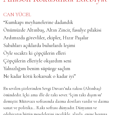
CAN YÜCEL
“Kumkapı meyhanelerine dadandık
Önümüzde Altınbaş, Altın Zincir, fasulye pilakisi
Ardımızda görevliler, ekipler, Hızır Paşalar
Sabahları açıklarda bulurlardı leşimi
Öyle sıcaktı ki çöpçülerin elleri
Çöpçülerin elleriyle okşardım seni
Yalnızlığım benim süpürge saçlım
Ne kadar kötü kokarsak o kadar iyi”
En sevilen şiirlerinden Sevgi Duvarı’nda rakısı (Altınbaş)
önündedir. Içki ama ille de rakı sever. ‘İçim rakı dışım su’
demiştir. Mütevazı sofrasında daima dostları vardır ve daima
sanat ve politika… Rakı sofrası dünyadır. Dünyanın ve
edebiyatın bütün meselelerini incelikle, alayla, enine boyuna