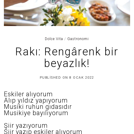
Dolce Vita
/
Gastronomi
Rakı: Rengârenk bir
beyazlık!
3
PUBLISHED ON
8 OCAK 2022
0
H
A
Eskiler alıyorum
Z
Alıp yıldız yapıyorum
I
R
Musiki ruhun gıdasıdır
A
Musikiye bayılıyorum
N
2
0
Şiir yazıyorum
2
Şiir yazıp eskiler alıyorum
5