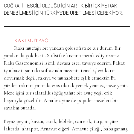
COĞRAFI TESCILI OLDUĞU IÇIN ARTIK BIR IÇKIYE RAKI
DENEBILMESI IÇIN TÜRKIYE’DE ÜRETILMESI GEREKIYOR.
RAKI MUTFAĞI
Rakı mutfağı bir yandan çok sofistike bir durum. Bir
yandan da çok basit. Sofistike kısmını merak ediyorsanız
Rakı Gastronomisi isimli devasa eseri tavsiye ederim. Fakat
işin basiti şu; rakı sofrasında mezenin temel işlevi karın
doyurmak değil, rakıya ve muhabbete eşlik etmektir. Bu
yüzden rakının yanında esas olarak yemek yenmez, meze yenir.
Meze işini bir salatalık söğüş yahut bir avuç yeşil erik
başarıyla çözebilir. Ama biz yine de popüler mezeleri bir
sayalım burada:
Beyaz peynir, kavun, cacık, leblebi, can erik, turp, ançüez,
lakerda, ahtapot, Arnavut ciğeri, Arnavut çileği, babagannuş,