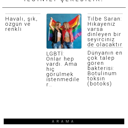
Havalı, şık,
Tilbe Saran:
özgün ve
Hikayeniz
renkli
varsa
dinleyen bir
seyirciniz
de olacaktır
Dünyanın en
LGBTİ:
çok talep
Onlar hep
gören
vardı. Ama
bakterisi:
hiç
Botulinum
görülmek
toksin
istenmedile
(botoks)
r…
ARAMA