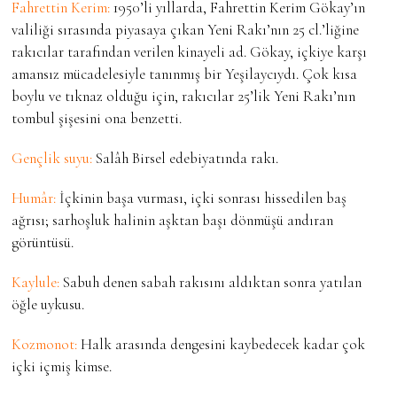
Fahrettin Kerim:
1950’li yıllarda, Fahrettin Kerim Gökay’ın
valiliği sırasında piyasaya çıkan Yeni Rakı’nın 25 cl.’liğine
rakıcılar tarafından verilen kinayeli ad. Gökay, içkiye karşı
amansız mücadelesiyle tanınmış bir Yeşilaycıydı. Çok kısa
boylu ve tıknaz olduğu için, rakıcılar 25’lik Yeni Rakı’nın
tombul şişesini ona benzetti.
Gençlik suyu:
Salâh Birsel edebiyatında rakı.
Humâr:
İçkinin başa vurması, içki sonrası hissedilen baş
ağrısı; sarhoşluk halinin aşktan başı dönmüşü andıran
görüntüsü.
Kaylule:
Sabuh denen sabah rakısını aldıktan sonra yatılan
öğle uykusu.
Kozmonot:
Halk arasında dengesini kaybedecek kadar çok
içki içmiş kimse.