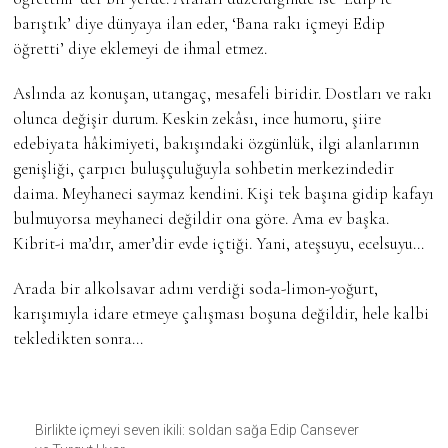
barıştık’ diye dünyaya ilan eder, ‘Bana rakı içmeyi Edip
öğretti’ diye eklemeyi de ihmal etmez.
Aslında az konuşan, utangaç, mesafeli biridir. Dostları ve rakı
olunca değişir durum. Keskin zekâsı, ince humoru, şiire
edebiyata hâkimiyeti, bakışındaki özgünlük, ilgi alanlarının
genişliği, çarpıcı buluşçuluğuyla sohbetin merkezindedir
daima. Meyhaneci saymaz kendini. Kişi tek başına gidip kafayı
bulmuyorsa meyhaneci değildir ona göre. Ama ev başka.
Kibrit-i ma’dır, amer’dir evde içtiği. Yani, ateşsuyu, ecelsuyu…
Arada bir alkolsavar adını verdiği soda-limon-yoğurt,
karışımıyla idare etmeye çalışması boşuna değildir, hele kalbi
tekledikten sonra…
Birlikte içmeyi seven ikili: soldan sağa Edip Cansever