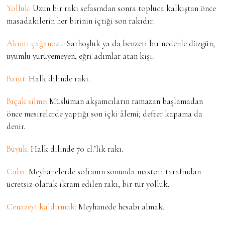
Yolluk:
Uzun bir rakı sefasından sonra topluca kalkıştan önce
masadakilerin her birinin içtiği son rakıdır.
Akıntı çağanozu:
Sarhoşluk ya da benzeri bir nedenle düzgün,
uyumlu yürüyemeyen, eğri adımlar atan kişi.
Barut:
Halk dilinde rakı.
Bıçak silme:
Müslüman akşamcıların ramazan başlamadan
önce mesirelerde yaptığı son içki âlemi; defter kapama da
denir.
Büyük:
Halk dilinde 70 cl.’lik rakı.
Caba:
Meyhanelerde sofranın sonunda mastori tarafından
ücretsiz olarak ikram edilen rakı, bir tür yolluk.
Cenazeyi kaldırmak:
Meyhanede hesabı almak.