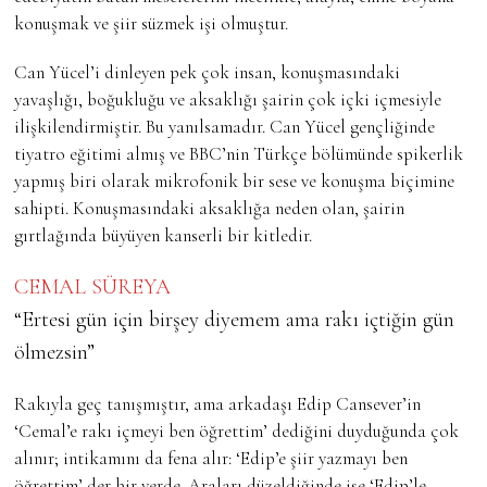
konuşmak ve şiir süzmek işi olmuştur.
Can Yücel’i dinleyen pek çok insan, konuşmasındaki
yavaşlığı, boğukluğu ve aksaklığı şairin çok içki içmesiyle
ilişkilendirmiştir. Bu yanılsamadır. Can Yücel gençliğinde
tiyatro eğitimi almış ve BBC’nin Türkçe bölümünde spikerlik
yapmış biri olarak mikrofonik bir sese ve konuşma biçimine
sahipti. Konuşmasındaki aksaklığa neden olan, şairin
gırtlağında büyüyen kanserli bir kitledir.
CEMAL SÜREYA
“Ertesi gün için birşey diyemem ama rakı içtiğin gün
ölmezsin”
Rakıyla geç tanışmıştır, ama arkadaşı Edip Cansever’in
‘Cemal’e rakı içmeyi ben öğrettim’ dediğini duyduğunda çok
alınır; intikamını da fena alır: ‘Edip’e şiir yazmayı ben
öğrettim’ der bir yerde. Araları düzeldiğinde ise ‘Edip’le