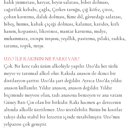
balık yumurtası, havyar, beyin salatası, biber dolması,
cağırtlak kebabı, çağla, Çerkes tavuğu, çiğ köfte, çiroz,
çoban kavurma, dalak dolması, füme dil, gâvurdağı salatası,
hibeş, humus, kabak çiçeği dolması, kalamar, karides, kirli
hanım, kopanisti, likorinoz, mantar kavurma, midye,
muhammara, orospu turşusu, yeşillik, pastırma, pilaki, radika,
tarama, topik, turşu.
UZO İLE RAKININ NE FARKI VAR?
Çok. Bir kere rakı üzüm alkolüyle yapılır. Uzo’da her türlü
meyve ve tarımsal alkol olur. Rakıda anason ile ikinci bir
distilasyon şarttır. Uzo’da şart değildir. Ayrıca Uzo’da yıldız
anason kullanılır. Yıldız anason, anason değildir. Yıldız
biçiminde meyvesi olan, tadı anasona benzeyen ve ana vatanı
Güney Batı Çin olan bir bitkidir. Rakı hacmen 40 derecenin
altında alkolle üretilemez. Uzo üretilebilir. Bütün bu kısıtlar
rakıyı daha stabil bir lezzetin içinde tutabilmiştir. Uzo’nun
yelpazesi çok geniştir.