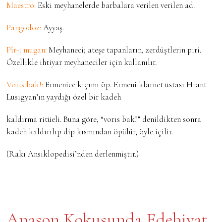
Maestro:
Eski meyhanelerde barbalara verilen verilen ad.
Pangodoz:
Ayyaş.
Pîr-i mugan:
Meyhaneci; ateşe tapanların, zerdüştlerin piri.
Özellikle ihtiyar meyhaneciler için kullanılır.
Vorıs bak!:
Ermenice kıçımı öp. Ermeni klarnet ustası Hrant
Lusigyan’ın yaydığı özel bir kadeh
kaldırma ritüeli. Buna göre, “vorıs bak!” denildikten sonra
kadeh kaldırılıp dip kısmından öpülür, öyle içilir.
(Rakı Ansiklopedisi’nden derlenmiştir.)
Anason Kokusunda Edebiyat