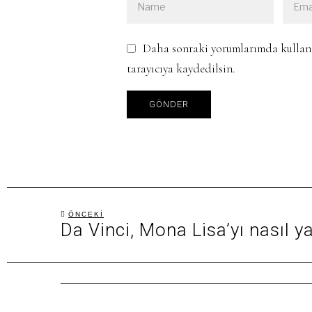
Daha sonraki yorumlarımda kullanıl
tarayıcıya kaydedilsin.
Yazı
ÖNCEKI
Da Vinci, Mona Lisa’yı nasıl y
Önceki
gezinmesi
yazı: