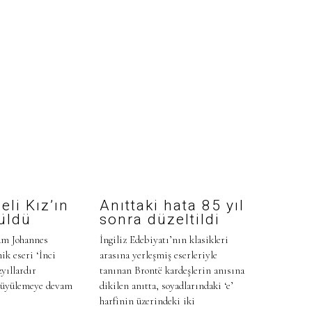
eli Kız’ın
Anıttaki hata 85 yıl
züldü
sonra düzeltildi
am Johannes
İngiliz Edebiyatı’nın klasikleri
ik eseri ‘İnci
arasına yerleşmiş eserleriyle
yıllardır
tanınan Brontë kardeşlerin anısına
 büyülemeye devam
dikilen anıtta, soyadlarındaki ‘e’
harfinin üzerindeki iki