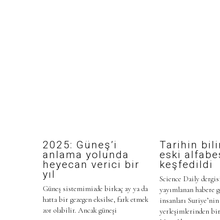
2025: Güneş’i
Tarihin bil
anlama yolunda
eski alfabe
heyecan verici bir
keşfedildi
yıl
Science Daily dergis
Güneş sistemimizde birkaç ay ya da
yayımlanan habere g
hatta bir gezegen eksilse, fark etmek
insanları Suriye’nin
zor olabilir. Ancak güneşi
yerleşimlerinden bi