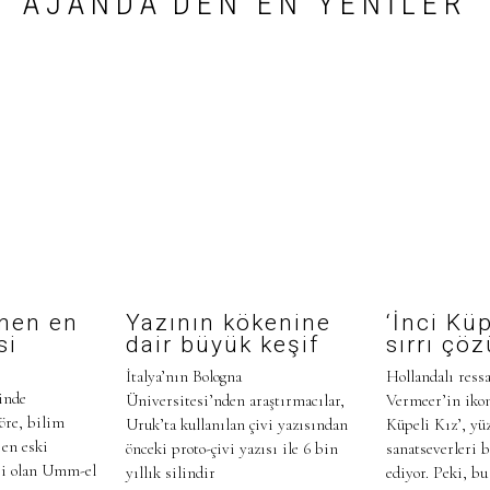
AJANDA'DEN EN YENILER
inen en
Yazının kökenine
‘İnci Küp
si
dair büyük keşif
sırrı çö
İtalya’nın Bologna
Hollandalı ress
inde
Üniversitesi’nden araştırmacılar,
Vermeer’in ikon
öre, bilim
Uruk’ta kullanılan çivi yazısından
Küpeli Kız’, yüz
 en eski
önceki proto-çivi yazısı ile 6 bin
sanatseverleri
ri olan Umm-el
yıllık silindir
ediyor. Peki, bu