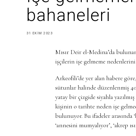
bahaneleri
3
31 EKIM 2023
1
E
K
Mısır
Deir el-Medina
’da buluna
I
M
işçilerin işe gelmeme nedenlerini
2
0
2
3
Arkeofili’de yer alan habere göre
sütunlar halinde düzenlenmiş 40 i
yatay bir çizgide siyahla yazılmı
kişinin o tarihte neden işe gelm
bulunuyor. Bu ifadeler arasında ‘h
‘annesini mumyalıyor’, ‘akrep ısırd