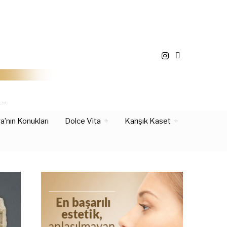
Z…
’nın Konukları
Dolce Vita
Karışık Kaset