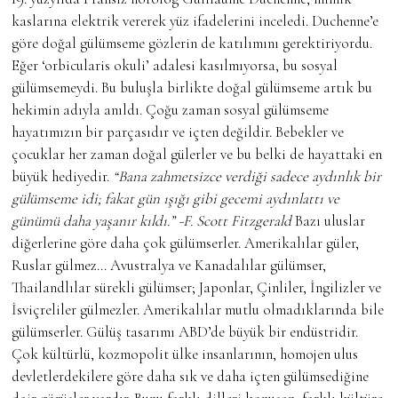
kaslarına elektrik vererek yüz ifadelerini inceledi. Duchenne’e
göre doğal gülümseme gözlerin de katılımını gerektiriyordu.
Eğer ‘orbicularis okuli’ adalesi kasılmıyorsa, bu sosyal
gülümsemeydi. Bu buluşla birlikte doğal gülümseme artık bu
hekimin adıyla anıldı. Çoğu zaman sosyal gülümseme
hayatımızın bir parçasıdır ve içten değildir. Bebekler ve
çocuklar her zaman doğal gülerler ve bu belki de hayattaki en
büyük hediyedir.
“Bana zahmetsizce verdiği sadece aydınlık bir
gülümseme idi; fakat gün ışığı gibi gecemi aydınlattı ve
günümü daha yaşanır kıldı.”
-F.
Scott
Fitzgerald
Bazı uluslar
diğerlerine göre daha çok gülümserler. Amerikalılar güler,
Ruslar gülmez… Avustralya ve Kanadalılar gülümser,
Thailandlılar sürekli gülümser; Japonlar, Çinliler, İngilizler ve
İsviçreliler gülmezler. Amerikalılar mutlu olmadıklarında bile
gülümserler. Gülüş tasarımı ABD’de büyük bir endüstridir.
Çok kültürlü, kozmopolit ülke insanlarının, homojen ulus
devletlerdekilere göre daha sık ve daha içten gülümsediğine