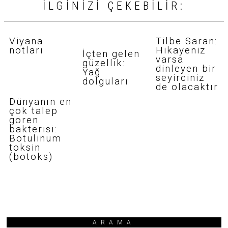
İLGINIZI ÇEKEBILIR:
Viyana
Tilbe Saran:
notları
Hikayeniz
İçten gelen
varsa
güzellik:
dinleyen bir
Yağ
seyirciniz
dolguları
de olacaktır
Dünyanın en
çok talep
gören
bakterisi:
Botulinum
toksin
(botoks)
ARAMA