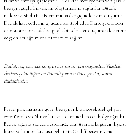
tıkar ve emmeyi güçleştirir. Dudaklar memeye tam yapışarak
bebeğin güçlü bir vakum oluşturmasını sağlarlar. Dudak
mukozası sindirim sisteminin başlangıç noktasını oluşturur.
Dudak hareketlerini 23 adale kontrol eder. Daire şeklindeki
orbikülaris oris adalesi güçlü bir sfinkter oluşturarak sıvıları
ve gıdaları ağzımızda tutmamızı sağlar.
Dudak izi, parmak izi gibi her insan için özgündür. Yüzdeki
fiziksel çekiciliğin en önemli parçası önce gözler, sonra
dudaklardır.
Freud psikanalizine göre, bebeğin ilk psikoseksüel gelişim
evresi“oral evre”dir ve bu evrede birincil erojen bölge ağızdır.
Bebek ağzıyla sadece beslenmez, oral uyarılarla güven ilişkisi
kurar ve konfor duygusu geliştirir. Oral fiksasyon yeme