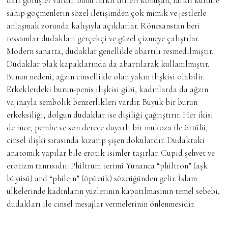
dair görüşler vardır. Bunu farklı dilleri konuşan, farklı kültüre
sahip göçmenlerin sözel iletişimden çok mimik ve jestlerle
anlaşmak zorunda kalışıyla açıklarlar. Rönesanstan beri
ressamlar dudakları gerçekçi ve güzel çizmeye çalıştılar.
Modern sanatta, dudaklar genellikle abartılı resmedilmiştir.
Dudaklar plak kapaklarında da abartılarak kullanılmıştır.
Bunun nedeni, ağzın cinsellikle olan yakın ilişkisi olabilir.
Erkeklerdeki burun-penis ilişkisi gibi, kadınlarda da ağzın
vajinayla sembolik benzerlikleri vardır. Büyük bir burun
erkeksiliği, dolgun dudaklar ise dişiliği çağrıştırır. Her ikisi
de ince, pembe ve son derece duyarlı bir mukoza ile örtülü,
cinsel ilişki sırasında kızarıp şişen dokulardır. Dudaktaki
anatomik yapılar bile erotik isimler taşırlar. Cupid şehvet ve
erotizm tanrısıdır. Philtrum terimi Yunanca “philtron” (aşk
büyüsü) and “philein” (öpücük) sözcüğünden gelir. İslam
ülkelerinde kadınların yüzlerinin kapatılmasının temel sebebi,
dudakları ile cinsel mesajlar vermelerinin önlenmesidir.