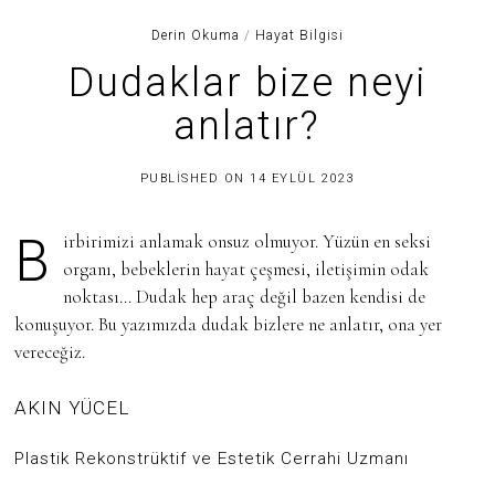
Derin Okuma
/
Hayat Bilgisi
Dudaklar bize neyi
anlatır?
3
PUBLISHED ON
14 EYLÜL 2023
0
H
A
Birbirimizi anlamak onsuz olmuyor. Yüzün en seksi
Z
I
organı, bebeklerin hayat çeşmesi, iletişimin odak
R
noktası… Dudak hep araç değil bazen kendisi de
A
N
konuşuyor. Bu yazımızda dudak bizlere ne anlatır, ona yer
2
0
vereceğiz.
2
5
AKIN YÜCEL
Plastik Rekonstrüktif ve Estetik Cerrahi Uzmanı