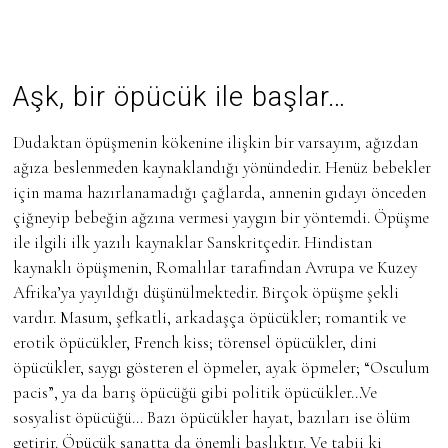
Aşk, bir öpücük ile başlar…
Dudaktan öpüşmenin kökenine ilişkin bir varsayım, ağızdan
ağıza beslenmeden kaynaklandığı yönündedir. Henüz bebekler
için mama hazırlanamadığı çağlarda, annenin gıdayı önceden
çiğneyip bebeğin ağzına vermesi yaygın bir yöntemdi. Öpüşme
ile ilgili ilk yazılı kaynaklar Sanskritçedir. Hindistan
kaynaklı öpüşmenin, Romalılar tarafından Avrupa ve Kuzey
Afrika’ya yayıldığı düşünülmektedir. Birçok öpüşme şekli
vardır. Masum, şefkatli, arkadaşça öpücükler; romantik ve
erotik öpücükler, French kiss; törensel öpücükler, dini
öpücükler, saygı gösteren el öpmeler, ayak öpmeler; “Osculum
pacis”, ya da barış öpücüğü gibi politik öpücükler…Ve
sosyalist öpücüğü… Bazı öpücükler hayat, bazıları ise ölüm
getirir. Öpücük sanatta da önemli başlıktır. Ve tabii ki