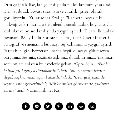
Orta çağda kilise, fahişeler dışında ruj kullanımını yasakladı.
Kırmızı dudak boyası satanizm ve cadılık işareti olarak
görülüyordu… Yıllar sonra Kraliçe Elizabeth, beyaz cilt
makyajı ve kırmızı ruju ile ünlendi, ancak dudak boyası soylu
kadınlar ve oyuncular dışında yaygınlaşmadı. Ticari ilk dudak
boyasını 1884 yılında Fransız parfüm şirketi Guerlain üretti.
Fotoğraf ve sinemanın bulunuşu ruj kullanımını yaygınlaştırdı.
Parmak izi gibi benzersiz, insana özgü, dünyaya gülümseyen
parçamız. Sesimiz, sözümüz aşkımız, dudaklarımız… Yazımızın
sonu onları anlatan bu dizelerle gelsin.
“Öptü beni… “Bunlar
kainat gibi gerçek dudaklardır” dedi.
“Bu ıtır senin icadın
değil, saçlarımdan uçan bahardır” dedi.
“İster gökyüzünde
seyret, ister gözlerimde”;
“Körler onları görmese de, yıldızlar
vardır” dedi.
Nazım Hikmet Ran