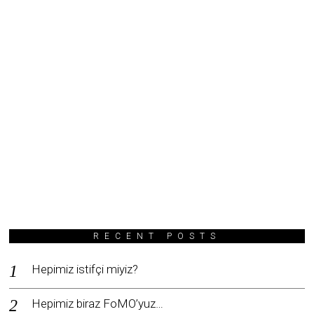
RECENT POSTS
Hepimiz istifçi miyiz?
Hepimiz biraz FoMO’yuz…