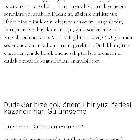
bozuklukları, alkolizm, sigara tiryakiliği, tırnak yeme gibi
sorunlara yol açabilir. Dudaklar, gözlerle birlikte yüz
ifadesini ve mimiklerini oluşturan en önemli organlardır,
konuşmamızda büyük önem taşır, şarkı söylememize de
katkıda bulunurlar. B, M, P, V, F gibi ünsüzler; O, U gibi ünlü
sesler dudakların kullanılmasını gerektirir. Dudaklar işitme
engelliler için de büyük öneme sahiptir. İşitme engelliler,
dudak okuyarak konuşulanları anlayabilirler.
Dudaklar bize çok önemli bir yüz ifadesi
kazandırırlar: Gülümseme
Duchenne
Gülümsemesi nedir?
19. yüzyılda Fransız nörolog Guillaume Duchenne, mimik