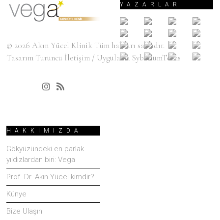
YAZARLAR
© 2026
Akın Yücel Klinik
Tüm hakları saklıdır.
Tasarım
Turuncu İletişim
/ Uygulama
SyberiumTechs
HAKKIMIZDA
Gökyüzündeki en parlak
yıldızlardan biri: Vega
Prof. Dr. Akın Yücel kimdir?
Künye
Bize Ulaşın