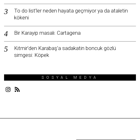
To do list’ler neden hayata geçmiyor ya da ataletin
kökeni
Bir Karayip masalı: Cartagena
Kıtmir’den Karabaş’a sadakatin boncuk gözlü
simgesi: Köpek
SOSYAL MEDYA