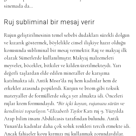
sinemada da…
Ruj subliminal bir mesaj verir
Rujun geliştirilmesinin temel sebebi dudakları sürekli dolgun
ve kızarık göstermek, böylelikle cinsel ilişkiye hazır olduğu
konusunda subliminal bir mesaj vermektir. Ruj ve makyaj ilk
olarak Sümerlerde kullanılmıştır. Makyaj malzemeleri
meyveler, böcekler, bitkiler ve kilden üretilmekteydi. Yarı
değerli taşlardan elde edilen mineraller de karışıma
katılmakta idi. Antik Mısır’da ruj hem kadınlar hem de
erkekler arasında popülerdi. Kurşun ve brom gibi toksik
materyaller de formüllerde sıkça yer almakta idi. Önceleri
rujlar krem formundaydı.
“Bir içki koyun, rujunuzu sürün ve
kendinizi toparlayın.”-Elizabeth Taylor
Katı ruj 9. Yüzyılda
Arap bilim insanı Abdülcasis tarafından bulundu. Antik
Yunan’da kadınlar daha çok soluk renkleri tercih etmekte idi.
Ancak fahişeler koyu kırmızı ruj kullanmak zorundaydılar.