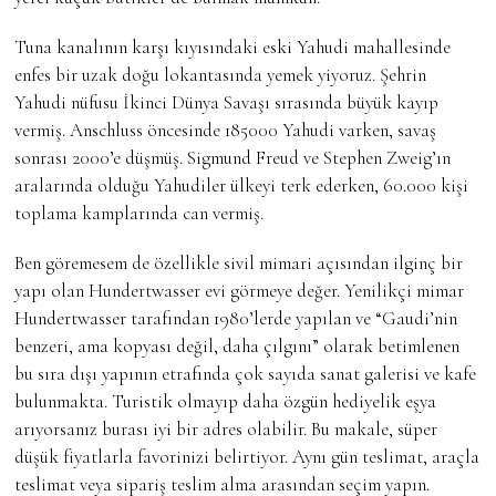
Tuna kanalının karşı kıyısındaki eski Yahudi mahallesinde
enfes bir uzak doğu lokantasında yemek yiyoruz. Şehrin
Yahudi nüfusu İkinci Dünya Savaşı sırasında büyük kayıp
vermiş. Anschluss öncesinde 185000 Yahudi varken, savaş
sonrası 2000’e düşmüş. Sigmund Freud ve Stephen Zweig’ın
aralarında olduğu Yahudiler ülkeyi terk ederken, 60.000 kişi
toplama kamplarında can vermiş.
Ben göremesem de özellikle sivil mimari açısından ilginç bir
yapı olan Hundertwasser evi görmeye değer. Yenilikçi mimar
Hundertwasser tarafından 1980’lerde yapılan ve “Gaudi’nin
benzeri, ama kopyası değil, daha çılgını” olarak betimlenen
bu sıra dışı yapının etrafında çok sayıda sanat galerisi ve kafe
bulunmakta. Turistik olmayıp daha özgün hediyelik eşya
arıyorsanız burası iyi bir adres olabilir. Bu makale, süper
düşük fiyatlarla favorinizi belirtiyor. Aynı gün teslimat, araçla
teslimat veya sipariş teslim alma arasından seçim yapın.