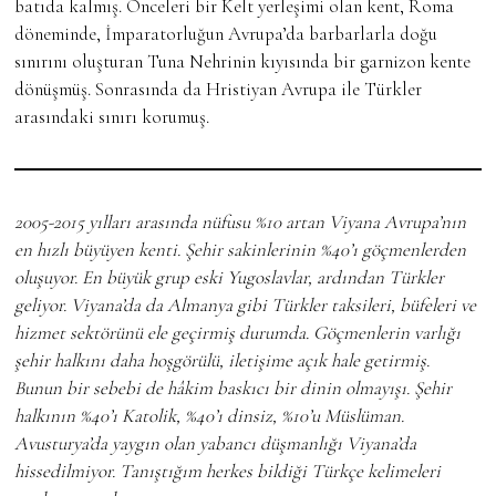
batıda kalmış. Önceleri bir Kelt yerleşimi olan kent, Roma
döneminde, İmparatorluğun Avrupa’da barbarlarla doğu
sınırını oluşturan Tuna Nehrinin kıyısında bir garnizon kente
dönüşmüş. Sonrasında da Hristiyan Avrupa ile Türkler
arasındaki sınırı korumuş.
2005-2015 yılları arasında nüfusu %10 artan Viyana Avrupa’nın
en hızlı büyüyen kenti. Şehir sakinlerinin %40’ı göçmenlerden
oluşuyor. En büyük grup eski Yugoslavlar, ardından Türkler
geliyor. Viyana’da da Almanya gibi Türkler taksileri, büfeleri ve
hizmet sektörünü ele geçirmiş durumda. Göçmenlerin varlığı
şehir halkını daha hoşgörülü, iletişime açık hale getirmiş.
Bunun bir sebebi de hâkim baskıcı bir dinin olmayışı. Şehir
halkının %40’ı Katolik, %40’ı dinsiz, %10’u Müslüman.
Avusturya’da yaygın olan yabancı düşmanlığı Viyana’da
hissedilmiyor. Tanıştığım herkes bildiği Türkçe kelimeleri