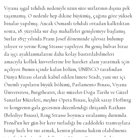
Viyana işgal tehdidi nedeniyle uzun süre surlarının dışına pek
taşamamış. O nedenle hep dikine büyümüş, çağına göre yüksek
binalar yapılmış. Ancak Osmanlı tehdidi ortadan kalktıktan
sonra, 18. yüzyılda sur dışı mahalleler genişlemeye başlamış.
Surlar 1857 yılında Franz Josef döneminde işlevsiz bulunup
yılıyor ve yerine Ring Strasse yapılıyor. Bu geniş bulvar biraz
da işçi ayaklanmalarını daha kolay bastırılabilmeleri
amacıyla kolluk kuvvetlerine bir hareket alanı yaratmak için
açılıyor. Bunun içinde kalan bölüm, UNESCO tarafından
Dünya Mirası olarak kabul edilen Innere Stadt, yani sur içi.
Önemli yapıların büyük bölümü, Parlamento Binası, Viyana
Üniversitesi, Burgtheater, ikiz müzeler-Doğa Tarihi ve Güzel
Sanatlar Müzeleri, meşhur Opera Binası, kışlık saray Hofburg
ve kongrenin gala gecesinin düzenlendiği ihtişamlı Rathaus
(Belediye Binası), Ring Strasse boyunca sıralanmış durumda.
Freud’un her gün bir kere turladığı bu caddedeki tramvaylara
binip hızlı bir tur atmak, kentin planına hakim olabilmeniz