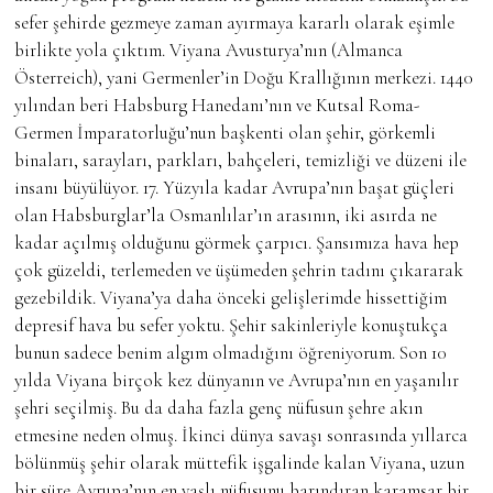
sefer şehirde gezmeye zaman ayırmaya kararlı olarak eşimle
birlikte yola çıktım. Viyana Avusturya’nın (Almanca
Österreich), yani Germenler’in Doğu Krallığının merkezi. 1440
yılından beri Habsburg Hanedanı’nın ve Kutsal Roma-
Germen İmparatorluğu’nun başkenti olan şehir, görkemli
binaları, sarayları, parkları, bahçeleri, temizliği ve düzeni ile
insanı büyülüyor. 17. Yüzyıla kadar Avrupa’nın başat güçleri
olan Habsburglar’la Osmanlılar’ın arasının, iki asırda ne
kadar açılmış olduğunu görmek çarpıcı. Şansımıza hava hep
çok güzeldi, terlemeden ve üşümeden şehrin tadını çıkararak
gezebildik. Viyana’ya daha önceki gelişlerimde hissettiğim
depresif hava bu sefer yoktu. Şehir sakinleriyle konuştukça
bunun sadece benim algım olmadığını öğreniyorum. Son 10
yılda Viyana birçok kez dünyanın ve Avrupa’nın en yaşanılır
şehri seçilmiş. Bu da daha fazla genç nüfusun şehre akın
etmesine neden olmuş. İkinci dünya savaşı sonrasında yıllarca
bölünmüş şehir olarak müttefik işgalinde kalan Viyana, uzun
bir süre Avrupa’nın en yaşlı nüfusunu barındıran karamsar bir