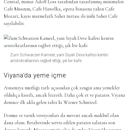
Central, mimar Adolf Loss tarafından tasarlanmış minimalist
Cafe Museum, Cafe Hawelka, opera binasına yakın Cafe
Mozart, kaysı marmelatlı Saher turtası ile ünlü Saher Cafe
sayılabilir.
Zum Schwarzen Kameel, yani Siyah Deve kafesi kentin
aristokratlarının rağbet ettiği, şık bir kafe.
Viyana’da yeme içme
Avusturya mutfağı tatlı açısından çok zengin ama yemekler
oldukça kısıtlı, ancak lezzetli. Daha çok et ve patates. Viyana
denince ilk akla gelen tabii ki Wiener Schnitzel.
Domuz ve tavuk versiyonları da mevcut ancak makbul olan
dana olanı. Beraberinde servis edilen patates salatası son
derece lezzetli. Macar yemeği olsa da gulaş Viyana’da yaygın