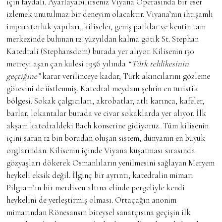
için faydalı. Ayarlayabilirseniz Viyana Operasında bir eser
izlemek unutulmaz bir deneyim olacaktır. Viyana’nın ihtişamlı
imparatorluk yapıları, kiliseler, geniş parklar ve kentin tam
merkezinde bulunan 12. yüzyıldan kalma gotik St. Stephan
Katedrali (Stephansdom) burada yer alıyor. Kilisenin 130
metreyi aşan çan kulesi 1956 yılında
“Türk tehlikesinin
geçtiğine”
karar verilinceye kadar, Türk akıncılarını gözleme
görevini de üstlenmiş. Katedral meydanı şehrin en turistik
bölgesi. Sokak çalgıcıları, akrobatlar, atlı karınca, kafeler,
barlar, lokantalar burada ve civar sokaklarda yer alıyor. İlk
akşam katedraldeki Bach konserine gidiyoruz. Tüm kilisenin
içini saran 12 bin borudan oluşan sistem, dünyanın en büyük
orglarından. Kilisenin içinde Viyana kuşatması sırasında
gözyaşları dökerek Osmanlıların yenilmesini sağlayan Meryem
heykeli eksik değil. İlginç bir ayrıntı, katedralin mimarı
Pilgram’ın bir merdiven altına elinde pergeliyle kendi
heykelini de yerleştirmiş olması. Ortaçağın anonim
mimarından Rönesansın bireysel sanatçısına geçişin ilk