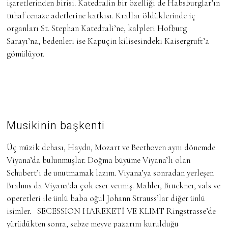
işaretlerinden birisi. Katedralin bir özelliği de Habsburglar’ın
tuhaf cenaze adetlerine katkısı. Krallar öldüklerinde iç
organları St. Stephan Katedrali’ne, kalpleri Hofburg
Sarayı’na, bedenleri ise Kapuçin kilisesindeki Kaisergruft’a
gömülüyor.
Musikinin başkenti
Üç müzik dehası, Haydn, Mozart ve Beethoven aynı dönemde
Viyana’da bulunmuşlar. Doğma büyüme Viyana’lı olan
Schubert’i de unutmamak lazım. Viyana’ya sonradan yerleşen
Brahms da Viyana’da çok eser vermiş. Mahler, Bruckner, vals ve
operetleri ile ünlü baba oğul Johann Strauss’lar diğer ünlü
isimler.
SECESSION
HAREKETİ
VE
KLIMT
Ringstrasse’de
yürüdükten sonra, sebze meyve pazarını kurulduğu