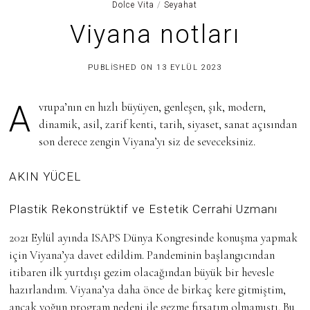
Dolce Vita
/
Seyahat
Viyana notları
3
PUBLISHED ON
13 EYLÜL 2023
0
H
A
Avrupa’nın en hızlı büyüyen, genleşen, şık, modern,
Z
I
dinamik, asil, zarif kenti, tarih, siyaset, sanat açısından
R
son derece zengin Viyana’yı siz de seveceksiniz.
A
N
2
0
AKIN YÜCEL
2
5
Plastik Rekonstrüktif ve Estetik Cerrahi Uzmanı
2021 Eylül ayında ISAPS Dünya Kongresinde konuşma yapmak
için Viyana’ya davet edildim. Pandeminin başlangıcından
itibaren ilk yurtdışı gezim olacağından büyük bir hevesle
hazırlandım. Viyana’ya daha önce de birkaç kere gitmiştim,
ancak yoğun program nedeni ile gezme fırsatım olmamıştı. Bu