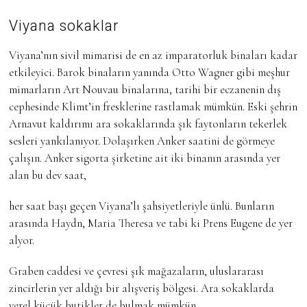
Viyana sokaklar
Viyana’nın sivil mimarisi de en az imparatorluk binaları kadar
etkileyici. Barok binaların yanında Otto Wagner gibi meşhur
mimarların Art Nouvau binalarına, tarihi bir eczanenin dış
cephesinde Klimt’in fresklerine rastlamak mümkün. Eski şehrin
Arnavut kaldırımı ara sokaklarında şık faytonların tekerlek
sesleri yankılanıyor. Dolaşırken Anker saatini de görmeye
çalışın. Anker sigorta şirketine ait iki binanın arasında yer
alan bu dev saat,
her saat başı geçen Viyana’lı şahsiyetleriyle ünlü. Bunların
arasında Haydn, Maria Theresa ve tabi ki Prens Eugene de yer
alyor.
Graben caddesi ve çevresi şık mağazaların, uluslararası
zincirlerin yer aldığı bir alışveriş bölgesi. Ara sokaklarda
yerel küçük butikler de bulmak mümkün.