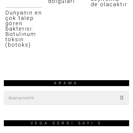
dolguları
de olacaktır
Dünyanın en
çok talep
gören
bakterisi:
Botulinum
toksin
(botoks)
ARAMA
VEGA DERGİ SAYI 5