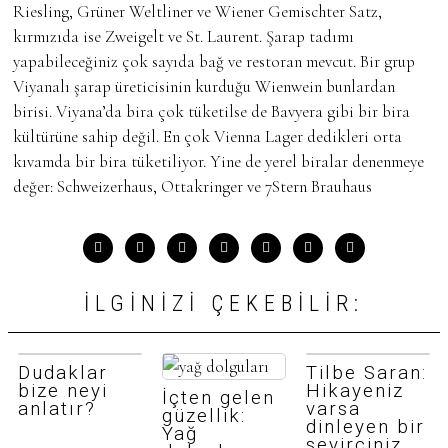
Riesling, Grüner Weltliner ve Wiener Gemischter Satz,
kırmızıda ise Zweigelt ve St. Laurent. Şarap tadımı
yapabileceğiniz çok sayıda bağ ve restoran mevcut. Bir grup
Viyanalı şarap üreticisinin kurduğu Wienwein bunlardan
birisi. Viyana’da bira çok tüketilse de Bavyera gibi bir bira
kültürüne sahip değil. En çok Vienna Lager dedikleri orta
kıvamda bir bira tüketiliyor. Yine de yerel biralar denenmeye
değer: Schweizerhaus, Ottakringer ve 7Stern Brauhaus
İLGINIZI ÇEKEBILIR:
Dudaklar
Tilbe Saran:
bize neyi
Hikayeniz
İçten gelen
anlatır?
varsa
güzellik:
dinleyen bir
Yağ
seyirciniz