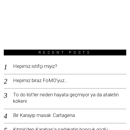
RECENT POSTS
Hepimiz istifçi miyiz?
Hepimiz biraz FoMO’yuz…
To do list’ler neden hayata geçmiyor ya da ataletin
kökeni
Bir Karayip masalı: Cartagena
Kıtmir’den Karabaş’a sadakatin boncuk gözlü