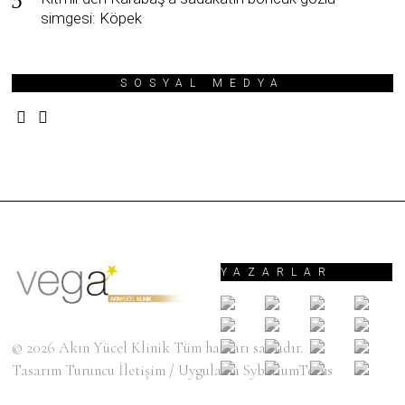
simgesi: Köpek
SOSYAL MEDYA
YAZARLAR
© 2026
Akın Yücel Klinik
Tüm hakları saklıdır.
Tasarım
Turuncu İletişim
/ Uygulama
SyberiumTechs