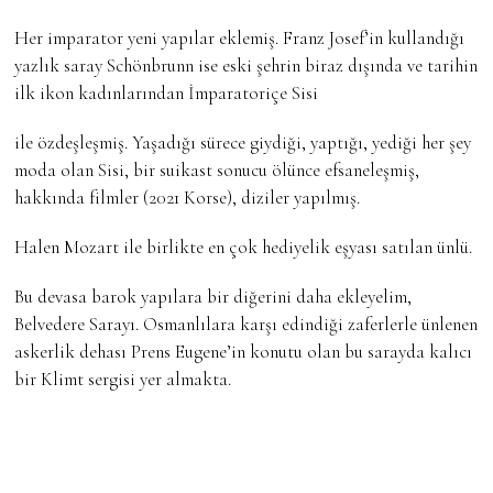
Her imparator yeni yapılar eklemiş. Franz Josef’in kullandığı
yazlık saray Schönbrunn ise eski şehrin biraz dışında ve tarihin
ilk ikon kadınlarından İmparatoriçe Sisi
ile özdeşleşmiş. Yaşadığı sürece giydiği, yaptığı, yediği her şey
moda olan Sisi, bir suikast sonucu ölünce efsaneleşmiş,
hakkında filmler (2021 Korse), diziler yapılmış.
Halen Mozart ile birlikte en çok hediyelik eşyası satılan ünlü.
Bu devasa barok yapılara bir diğerini daha ekleyelim,
Belvedere Sarayı. Osmanlılara karşı edindiği zaferlerle ünlenen
askerlik dehası Prens Eugene’in konutu olan bu sarayda kalıcı
bir Klimt sergisi yer almakta.