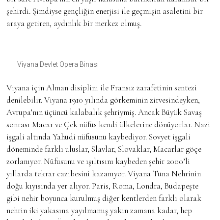
şehirdi. Şimdiyse gençliğin enerjisi ile geçmişin asaletini bir
araya getiren, aydınlık bir merkez olmuş.
Viyana Devlet Opera Binası
Viyana için Alman disiplini ile Fransız zarafetinin sentezi
denilebilir. Viyana 1910 yılında görkeminin zirvesindeyken,
Avrupa’nın üçüncü kalabalık şehriymiş. Ancak Büyük Savaş
sonrası Macar ve Çek nüfus kendi ülkelerine dönüyorlar. Nazi
işgali altında Yahudi nüfusunu kaybediyor. Sovyet işgali
döneminde farklı uluslar, Slavlar, Slovaklar, Macarlar göçe
zorlanıyor. Nüfusunu ve ışıltısını kaybeden şehir 2000’li
yıllarda tekrar cazibesini kazanıyor. Viyana Tuna Nehrinin
doğu kıyısında yer alıyor. Paris, Roma, Londra, Budapeşte
gibi nehir boyunca kurulmuş diğer kentlerden farklı olarak
nehrin iki yakasına yayılmamış yakın zamana kadar, hep