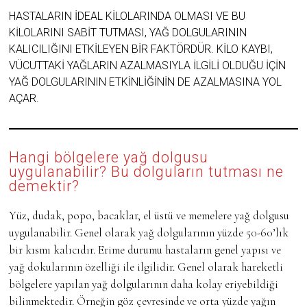
HASTALARIN IDEAL KILOLARINDA OLMASI VE BU
KILOLARINI SABIT TUTMASI, YAĞ DOLGULARININ
KALICILIĞINI ETKILEYEN BIR FAKTÖRDÜR. KILO KAYBI,
VÜCUTTAKI YAĞLARIN AZALMASIYLA ILGILI OLDUĞU IÇIN
YAĞ DOLGULARININ ETKINLIĞININ DE AZALMASINA YOL
AÇAR.
Hangi bölgelere yağ dolgusu
uygulanabilir? Bu dolguların tutması ne
demektir?
Yüz, dudak, popo, bacaklar, el üstü ve memelere yağ dolgusu
uygulanabilir. Genel olarak yağ dolgularının yüzde 50-60’lık
bir kısmı kalıcıdır. Erime durumu hastaların genel yapısı ve
yağ dokularının özelliği ile ilgilidir. Genel olarak hareketli
bölgelere yapılan yağ dolgularının daha kolay eriyebildiği
bilinmektedir. Örneğin göz çevresinde ve orta yüzde yağın