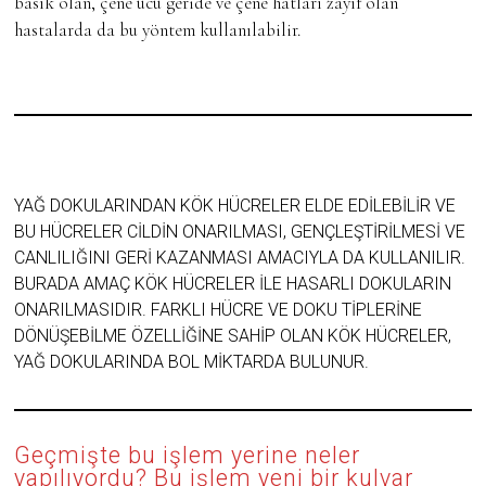
basık olan, çene ucu geride ve çene hatları zayıf olan
hastalarda da bu yöntem kullanılabilir.
YAĞ DOKULARINDAN KÖK HÜCRELER ELDE EDILEBILIR VE
BU HÜCRELER CILDIN ONARILMASI, GENÇLEŞTIRILMESI VE
CANLILIĞINI GERI KAZANMASI AMACIYLA DA KULLANILIR.
BURADA AMAÇ KÖK HÜCRELER ILE HASARLI DOKULARIN
ONARILMASIDIR. FARKLI HÜCRE VE DOKU TIPLERINE
DÖNÜŞEBILME ÖZELLIĞINE SAHIP OLAN KÖK HÜCRELER,
YAĞ DOKULARINDA BOL MIKTARDA BULUNUR.
Geçmişte bu işlem yerine neler
yapılıyordu? Bu işlem yeni bir kulvar