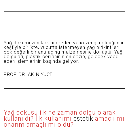
M
M
U
Z
2
0
2
6
Yağ dokumuzun kök hücreden yana zengin olduğunun
keşfiyle birlikte, vücutta istenmeyen yağ birikintileri
çok değerli bir anti aging malzemesine dönüştü. Yağ
dolguları, plastik cerrahinin en cazip, gelecek vaad
eden işlemlerinin başında geliyor.
PROF. DR. AKIN YÜCEL
Yağ dokusu ilk ne zaman dolgu olarak
kullanıldı? İlk kullanımı
estetik
amaçlı mı
onarım amaçlı mı oldu?