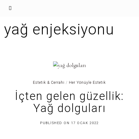
yağ enjeksiyonu
Estetik & Cerrahi
/
Her Yönüyle Estetik
İçten gelen güzellik:
Yağ dolguları
1
PUBLISHED ON
17 OCAK 2022
4
T
E