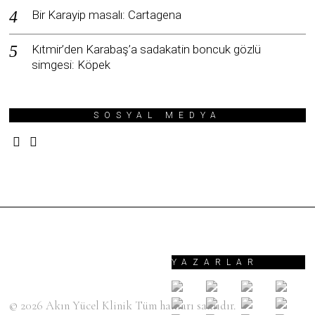
Bir Karayip masalı: Cartagena
Kıtmir’den Karabaş’a sadakatin boncuk gözlü
simgesi: Köpek
SOSYAL MEDYA
YAZARLAR
© 2026
Akın Yücel Klinik
Tüm hakları saklıdır.