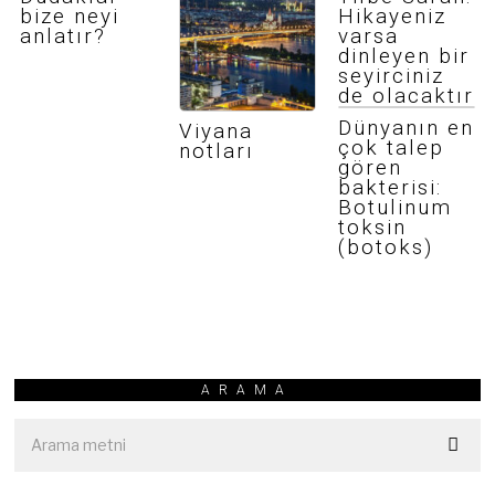
bize neyi
Hikayeniz
anlatır?
varsa
dinleyen bir
seyirciniz
de olacaktır
Dünyanın en
Viyana
çok talep
notları
gören
bakterisi:
Botulinum
toksin
(botoks)
ARAMA