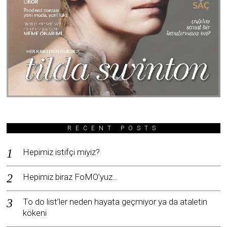
RECENT POSTS
Hepimiz istifçi miyiz?
Hepimiz biraz FoMO’yuz…
To do list’ler neden hayata geçmiyor ya da ataletin
kökeni