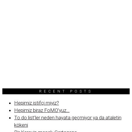
RECENT POSTS
Hepimiz istifçi miyiz?
Hepimiz biraz FoMO’yuz…
To do list’ler neden hayata geçmiyor ya da ataletin
kökeni