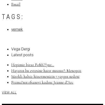
Email
TAGS:
yemek
Vega Dergi
Latest posts
Hepimiz biraz FoMO’yuz...
Hayatın bu evresine hazır mısınız?: Menopoz
Sürekli halsiz hissetmenizin 7 yaygın nedeni
Fransa’nın efsanevi kadını: Jeanne d’Arc
VIEW ALL