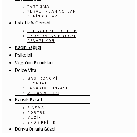
TARTIŞMA
YERALTINDAN NOTLAR
DERIN OKUMA
Estetik & Cerrahi
HER YÖNÜYLE ESTETIK
PROF. DR. AKIN YÜCEL
CEVAPLIYOR
Kadın Sağlığı
Psikoloji
Vega’nın Konukları
Dolce Vita
GASTRONOMI
SEYAHAT
TASARIM DÜNYASI
MEKÂN & HOBI
Karışık Kaset
SINEMA
PORTRE
MÜZIK
SPOR KRITIK
Dünya Onlarla Güzel