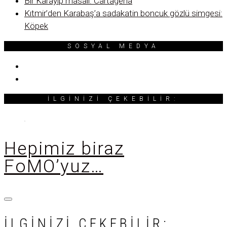
Bir Karayip masalı: Cartagena
Kıtmir’den Karabaş’a sadakatin boncuk gözlü simgesi:
Köpek
SOSYAL MEDYA
İLGINIZI ÇEKEBILIR:
Hepimiz biraz
FoMO’yuz…
İLGINIZI ÇEKEBILIR: