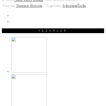
Tasarım
Turuncu İletişim
/ Uygulama
SyberiumTechs
YAZARLAR