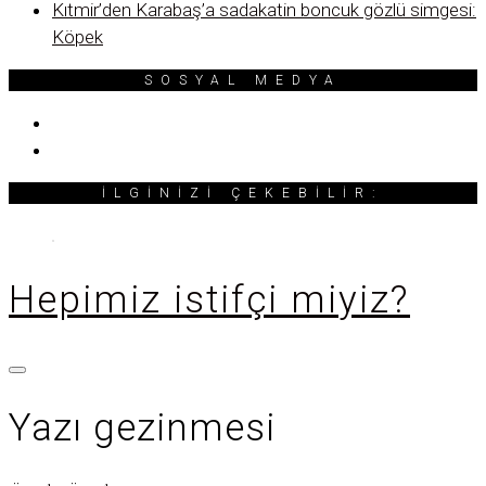
Kıtmir’den Karabaş’a sadakatin boncuk gözlü simgesi:
Köpek
SOSYAL MEDYA
İLGINIZI ÇEKEBILIR:
Hepimiz istifçi miyiz?
Yazı gezinmesi