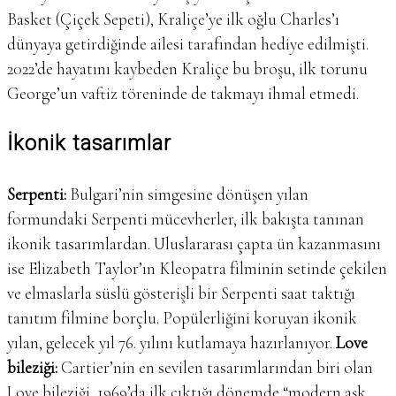
Basket (Çiçek Sepeti), Kraliçe’ye ilk oğlu Charles’ı
dünyaya getirdiğinde ailesi tarafından hediye edilmişti.
2022’de hayatını kaybeden Kraliçe bu broşu, ilk torunu
George’un vaftiz töreninde de takmayı ihmal etmedi.
İkonik tasarımlar
Serpenti:
Bulgari’nin simgesine dönüşen yılan
formundaki Serpenti mücevherler, ilk bakışta tanınan
ikonik tasarımlardan. Uluslararası çapta ün kazanmasını
ise Elizabeth Taylor’ın Kleopatra filminin setinde çekilen
ve elmaslarla süslü gösterişli bir Serpenti saat taktığı
tanıtım filmine borçlu. Popülerliğini koruyan ikonik
yılan, gelecek yıl 76. yılını kutlamaya hazırlanıyor.
Love
bileziği:
Cartier’nin en sevilen tasarımlarından biri olan
Love bileziği, 1969’da ilk çıktığı dönemde “modern aşk