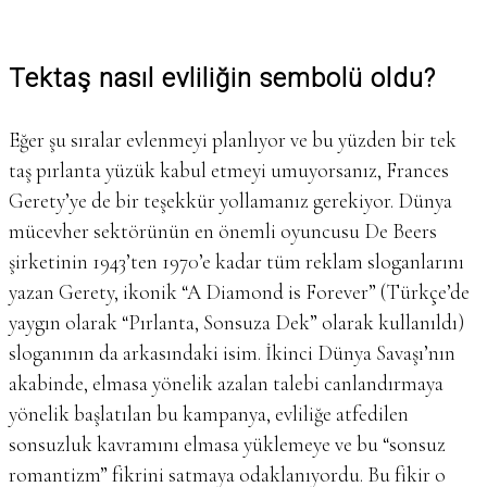
Tektaş nasıl evliliğin sembolü oldu?
Eğer şu sıralar evlenmeyi planlıyor ve bu yüzden bir tek
taş pırlanta yüzük kabul etmeyi umuyorsanız, Frances
Gerety’ye de bir teşekkür yollamanız gerekiyor. Dünya
mücevher sektörünün en önemli oyuncusu De Beers
şirketinin 1943’ten 1970’e kadar tüm reklam sloganlarını
yazan Gerety, ikonik “A Diamond is Forever” (Türkçe’de
yaygın olarak “Pırlanta, Sonsuza Dek” olarak kullanıldı)
sloganının da arkasındaki isim. İkinci Dünya Savaşı’nın
akabinde, elmasa yönelik azalan talebi canlandırmaya
yönelik başlatılan bu kampanya, evliliğe atfedilen
sonsuzluk kavramını elmasa yüklemeye ve bu “sonsuz
romantizm” fikrini satmaya odaklanıyordu. Bu fikir o