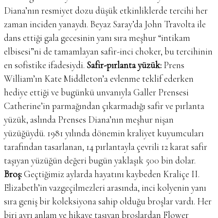
Diana’nın resmiyet dozu düşük etkinliklerde tercihi her
zaman inciden yanaydı. Beyaz Saray’da John Travolta ile
dans ettiği gala gecesinin yanı sıra meşhur “intikam
elbisesi”ni de tamamlayan safir-inci choker, bu tercihinin
en sofistike ifadesiydi.
Safir-pırlanta
yüzük:
Prens
William’ın Kate Middleton’a evlenme teklif ederken
hediye ettiği ve bugünkü unvanıyla Galler Prensesi
Catherine’in parmağından çıkarmadığı safir ve pırlanta
yüzük, aslında Prenses Diana’nın meşhur nişan
yüzüğüydü. 1981 yılında dönemin kraliyet kuyumcuları
tarafından tasarlanan, 14 pırlantayla çevrili 12 karat safir
taşıyan yüzüğün değeri bugün yaklaşık 500 bin dolar.
Broş:
Geçtiğimiz aylarda hayatını kaybeden Kraliçe II.
Elizabeth’in vazgeçilmezleri arasında, inci kolyenin yanı
sıra geniş bir koleksiyona sahip olduğu broşlar vardı. Her
biri ayrı anlam ve hikaye taşıyan broşlardan Flower