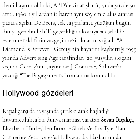
denli başarılı oldu ki, ABD’deki satışlar üç yılda yüzde 50
arttı. 1960’lı yıllardan itibaren aynı söylemle uluslararası
pazara açılan De Beers, tek taş pırlanta yüzüğün bugün
dünya genelinde hâlâ geçerliliğini koruyacak şekilde
evlenme teklifinin vazgeçilmezi olmasını sağladı. “A
Diamond is Forever”, Gerety’nin hayatını kaybettiği 1999
yılında Advertising Age tarafından “20. yüzyılın sloganı”
seçildi. Gerety’nin yaşamı ise J. Courtney Sullivan’ın
yazdığı “The Engagements” romanına konu oldu.
Hollywood gözdeleri
Kapalıçarşı’da 12 yaşında çırak olarak başladığı
kuyumculukta bir dünya markası yaratan
Sevan
Bıçakçı
,
Elizabeth Hurley’den Brooke Shields’e, Liv Tyler’dan
Catherine Zeta-Jones’a Hollywood yıldızlarının da