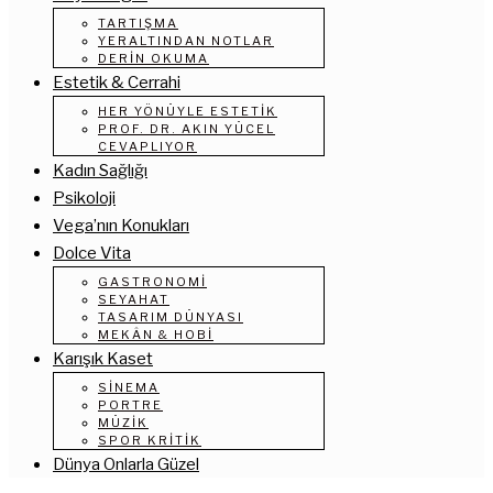
TARTIŞMA
YERALTINDAN NOTLAR
DERIN OKUMA
Estetik & Cerrahi
HER YÖNÜYLE ESTETIK
PROF. DR. AKIN YÜCEL
CEVAPLIYOR
Kadın Sağlığı
Psikoloji
Vega’nın Konukları
Dolce Vita
GASTRONOMI
SEYAHAT
TASARIM DÜNYASI
MEKÂN & HOBI
Karışık Kaset
SINEMA
PORTRE
MÜZIK
SPOR KRITIK
Dünya Onlarla Güzel