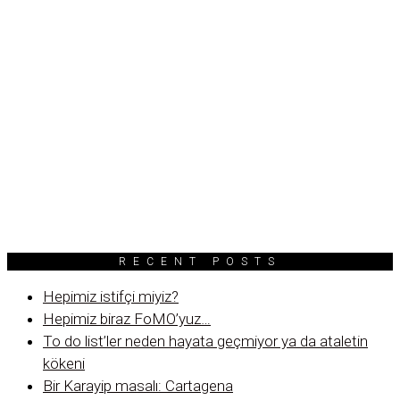
RECENT POSTS
Hepimiz istifçi miyiz?
Hepimiz biraz FoMO’yuz…
To do list’ler neden hayata geçmiyor ya da ataletin
kökeni
Bir Karayip masalı: Cartagena