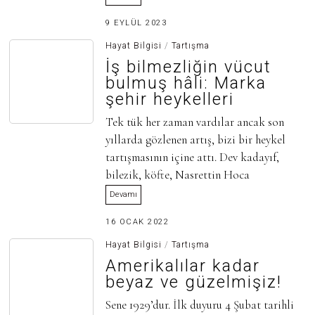
3
9 EYLÜL 2023
0
H
Hayat Bilgisi
/
Tartışma
A
İş bilmezliğin vücut
Z
I
bulmuş hâli: Marka
R
şehir heykelleri
A
N
2
Tek tük her zaman vardılar ancak son
0
yıllarda gözlenen artış, bizi bir heykel
2
5
tartışmasının içine attı. Dev kadayıf,
bilezik, köfte, Nasrettin Hoca
Devamı
3
16 OCAK 2022
0
H
Hayat Bilgisi
/
Tartışma
A
Amerikalılar kadar
Z
I
beyaz ve güzelmişiz!
R
A
Sene 1929’dur. İlk duyuru 4 Şubat tarihli
N