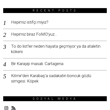
RECENT POSTS
Hepimiz istifçi miyiz?
Hepimiz biraz FoMO’yuz…
To do list’ler neden hayata geçmiyor ya da ataletin
kökeni
Bir Karayip masalı: Cartagena
Kıtmir’den Karabaş’a sadakatin boncuk gözlü
simgesi: Köpek
SOSYAL MEDYA