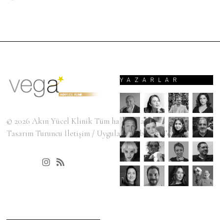
YAZARLAR
© 2026
Akın Yücel Klinik
Tüm hakları saklıdır.
Tasarım
Turuncu İletişim
/ Uygulama
SyberiumTechs