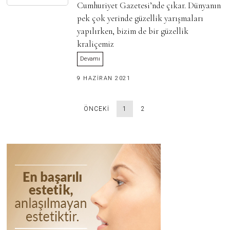
2
Cumhuriyet Gazetesi’nde çıkar. Dünyanın
0
2
pek çok yerinde güzellik yarışmaları
5
yapılırken, bizim de bir güzellik
kraliçemiz
Devamı
3
9 HAZIRAN 2021
0
H
A
ÖNCEKI
1
2
Z
I
R
A
N
2
0
2
5