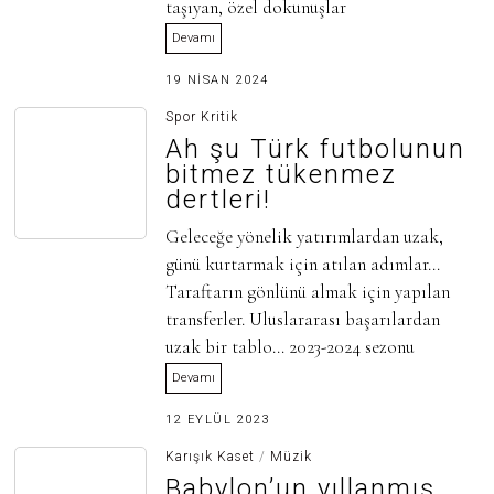
taşıyan, özel dokunuşlar
Devamı
3
19 NISAN 2024
0
H
Spor Kritik
A
Ah şu Türk futbolunun
Z
I
bitmez tükenmez
R
dertleri!
A
N
2
Geleceğe yönelik yatırımlardan uzak,
0
günü kurtarmak için atılan adımlar…
2
5
Taraftarın gönlünü almak için yapılan
transferler. Uluslararası başarılardan
uzak bir tablo… 2023-2024 sezonu
Devamı
3
12 EYLÜL 2023
0
H
Karışık Kaset
/
Müzik
A
Babylon’un yıllanmış
Z