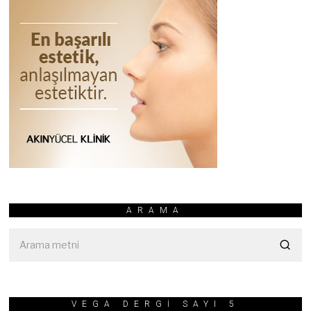
0
2
5
ARAMA
VEGA DERGİ SAYI 5