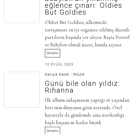
I
eğlence çınarı: Oldies
R
But Goldies
A
N
2
Oldies But Goldies, ülkemizde
0
tartışmasız en iyi organize edilmiş düzenli
2
5
partilerin başında yer alıyor. Başta Pozitif
ve Babylon olmak üzere, bunda sayısız
Devamı
9
12 EYLÜL 2023
T
E
Karışık Kaset
/
Müzik
M
Günü bile olan yıldız:
M
U
Rihanna
Z
2
İlk albüm anlaşmasını yaptığı 16 yaşından
0
2
beri tüm dünyanın gözü üzerinde. Özel
5
hayatıyla da gündemde ama üretkenliği
başlı başına ne kadar büyük
Devamı