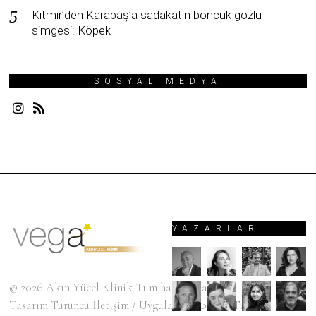
Kıtmir’den Karabaş’a sadakatin boncuk gözlü
simgesi: Köpek
SOSYAL MEDYA
YAZARLAR
© 2026
Akın Yücel Klinik
Tüm hakları saklıdır.
Tasarım
Turuncu İletişim
/ Uygulama
SyberiumTechs