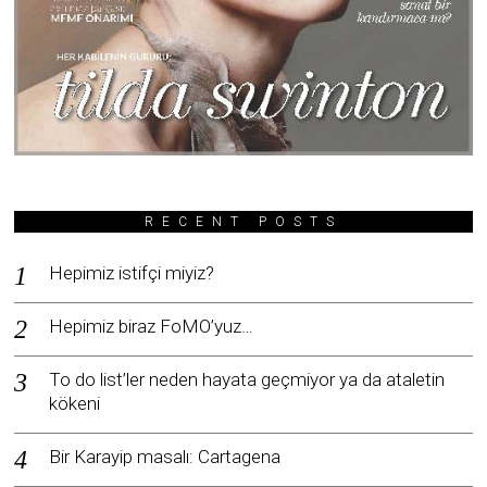
RECENT POSTS
Hepimiz istifçi miyiz?
Hepimiz biraz FoMO’yuz…
To do list’ler neden hayata geçmiyor ya da ataletin
kökeni
Bir Karayip masalı: Cartagena