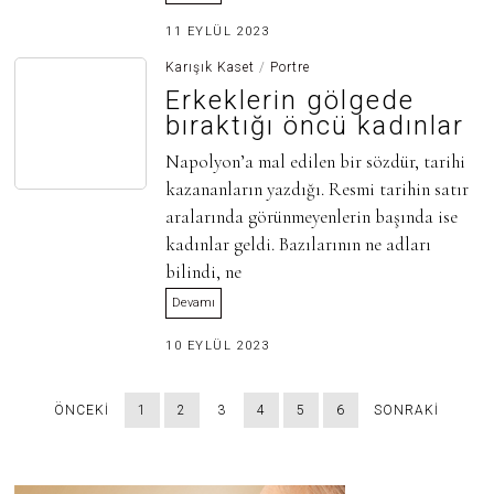
3
11 EYLÜL 2023
0
H
Karışık Kaset
/
Portre
A
Erkeklerin gölgede
Z
I
bıraktığı öncü kadınlar
R
A
Napolyon’a mal edilen bir sözdür, tarihi
N
2
kazananların yazdığı. Resmi tarihin satır
0
2
aralarında görünmeyenlerin başında ise
5
kadınlar geldi. Bazılarının ne adları
bilindi, ne
Devamı
3
10 EYLÜL 2023
0
H
A
ÖNCEKI
1
2
3
4
5
6
SONRAKI
Z
I
R
A
N
2