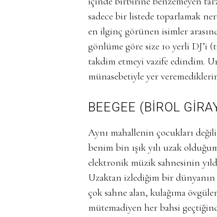
içinde birbirine benzemeyen tarz
sadece bir listede toparlamak ne
en ilginç görünen isimler arasın
gönlüme göre size 10 yerli DJ’i (
takdim etmeyi vazife edindim. Un
münasebetiyle yer veremedikler
BEEGEE
(BİROL
GİRA
Aynı mahallenin çocukları değili
benim bin ışık yılı uzak olduğu
elektronik müzik sahnesinin yıld
Uzaktan izlediğim bir dünyanın
çok sahne alan, kulağıma övgüler
mütemadiyen her bahsi geçtiğin