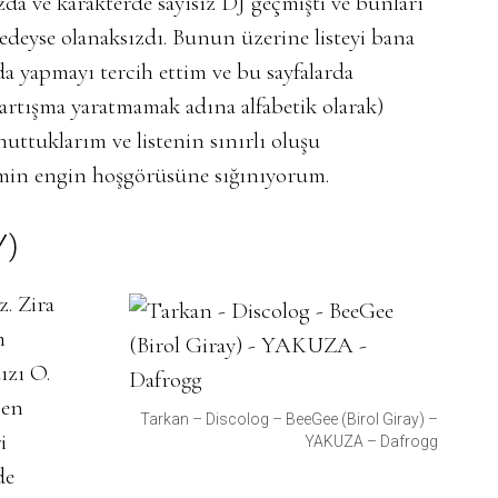
da ve karakterde sayısız DJ geçmişti ve bunları
redeyse olanaksızdı. Bunun üzerine listeyi bana
da yapmayı tercih ettim ve bu sayfalarda
tartışma yaratmamak adına alfabetik olarak)
uttuklarım ve listenin sınırlı oluşu
imin engin hoşgörüsüne sığınıyorum.
Y)
z. Zira
m
ızı O.
 en
Tarkan – Discolog – BeeGee (Birol Giray) –
i
YAKUZA – Dafrogg
de