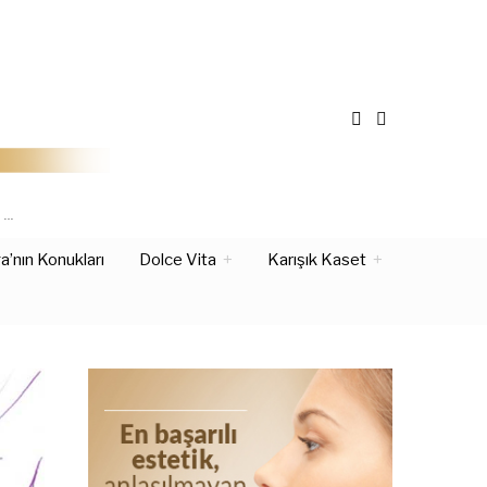
Z…
’nın Konukları
Dolce Vita
Karışık Kaset