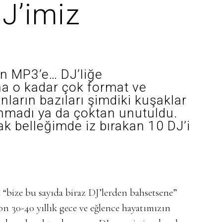
DJ’imiz
en MP3’e… DJ’liğe
a o kadar çok format ve
nların bazıları şimdiki kuşaklar
ınmadı ya da çoktan unutuldu.
ak belleğimde iz bırakan 10 DJ’i
“bize bu sayıda biraz DJ’lerden bahsetsene”
on 30-40 yıllık gece ve eğlence hayatımızın