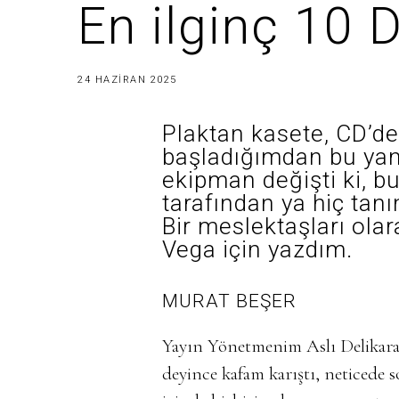
En ilginç 10 
9
24 HAZIRAN 2025
T
E
M
Plaktan kasete, CD’d
M
U
başladığımdan bu yan
Z
ekipman değişti ki, bu
2
0
tarafından ya hiç tan
2
5
Bir meslektaşları olar
Vega için yazdım.
MURAT BEŞER
Yayın Yönetmenim Aslı Delikara 
deyince kafam karıştı, neticede s