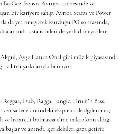
iri BeeGee. Sayısız Avrupa turnesinde ve
aşan bir kariyere sahip. Ayrıca Staras ve Power
nla da yetinmeyerek kurduğu FG sonrasında,
 alanında usta isimleri de yerli dinleyicilere
Akgül, Ayşe Hatun Önal gibi müzik piyasasında
 kaliteli şarkılarıyla biliniyor.
r Reggae, Dub, Ragga, Jungle, Drum’n Bass,
ken sadece önündeki ekipman ile ilgilenmez;
i ve hararetli bulmazsa eline mikrofonu aldığı
a başlar ve anında içeridekileri gaza getirir.