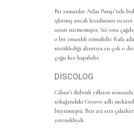
Bir zamanlar Atlas Pasajı’nda b
işletmiş ancak kendisinin ticare
uzun sürmemiştir. Siz onu çağdış
o bir insanlık timsalidir. Kafa ad
sürüklediği akıntıya en çok o dir
çoğu kez kapalıdır.
DİSCOLOG
Cihan’ı ikibinli yılların sonund
sokağındaki Groove adlı mekând
büyümüştü. Ben ara sıra çalarken
yetenekliydi.