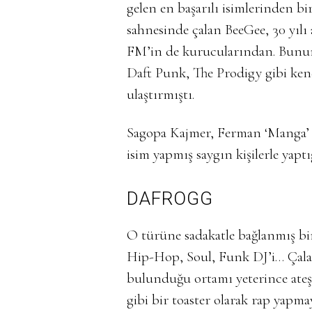
gelen en başarılı isimlerinden b
sahnesinde çalan BeeGee, 30 yılı 
FM’in de kurucularından. Bunu
Daft Punk, The Prodigy gibi kendi
ulaştırmıştı.
Sagopa Kajmer, Ferman ‘Manga’ 
isim yapmış saygın kişilerle yaptığı
DAFROGG
O türüne sadakatle bağlanmış bi
Hip-Hop, Soul, Funk DJ’i… Çalar
bulunduğu ortamı yeterince ateşl
gibi bir toaster olarak rap yapmay