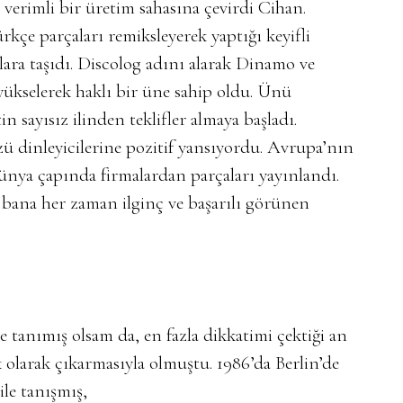
erimli bir üretim sahasına çevirdi Cihan.
rkçe parçaları remiksleyerek yaptığı keyifli
lara taşıdı. Discolog adını alarak Dinamo ve
yükselerek haklı bir üne sahip oldu. Ünü
n sayısız ilinden teklifler almaya başladı.
ü dinleyicilerine pozitif yansıyordu. Avrupa’nın
dünya çapında firmalardan parçaları yayınlandı.
bana her zaman ilginç ve başarılı görünen
te tanımış olsam da, en fazla dikkatimi çektiği an
 olarak çıkarmasıyla olmuştu. 1986’da Berlin’de
le tanışmış,