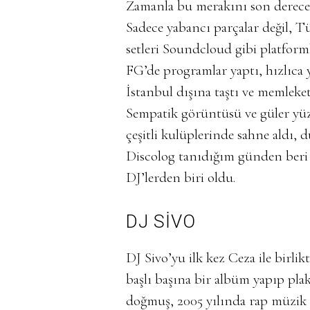
Zamanla bu merakını son derece v
Sadece yabancı parçalar değil, Tü
setleri Soundcloud gibi platform
FG’de programlar yaptı, hızlıca 
İstanbul dışına taştı ve memleketi
Sempatik görüntüsü ve güler yüz
çeşitli kulüplerinde sahne aldı, 
Discolog tanıdığım günden beri 
DJ’lerden biri oldu.
DJ
SİVO
DJ Sivo’yu ilk kez Ceza ile birlik
başlı başına bir albüm yapıp plak
doğmuş, 2005 yılında rap müzik i