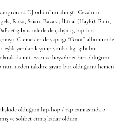
underground DJ ödülü”nü almıştı. Ceza’nın
ls, Roka, Saian, Razaki, İhtilal (Hayki), Emir,
aPoet gibi isimlerle de çalışmış; hip-hop
eçmişti. O emekler de yaptığı “Griot” albümünde
r eşlik yapılarak şampiyonlar ligi gibi bir
k olarak da mütevazı ve hoşsohbet biri olduğunu
vo’nun neden takdire şayan biri olduğunu hemen
lişkide olduğum hip-hop / rap camiasında o
şmış ve sohbet etmiş kadar oldum.