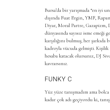
Bursa’da bir yarışmada “en iyi 
dışında Fuat Ergin, YMF, Rapange
Diyar, Moral Partre, Gazapizm, D
dünyasında sayısız isme emeği g
karşılığını bulmuş; her şarkıda bi
kadroyla vücuda gelmişti. Kişili
hesaba katacak olursanız, DJ Si
kavrarsınız.
FUNKY
C
Yüz yüze tanışmadım ama bolca i
kadar çok adı geçiyordu ki, tanı