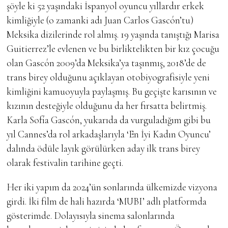
şöyle ki 52 yaşındaki İspanyol oyuncu yıllardır erkek
kimliğiyle (o zamanki adı Juan Carlos Gascón’tu)
Meksika dizilerinde rol almış. 19 yaşında tanıştığı Marisa
Guitierrez’le evlenen ve bu birliktelikten bir kız çocuğu
olan Gascón 2009’da Meksika’ya taşınmış, 2018’de de
trans birey olduğunu açıklayan otobiyografisiyle yeni
kimliğini kamuoyuyla paylaşmış. Bu geçişte karısının ve
kızının desteğiyle olduğunu da her fırsatta belirtmiş.
Karla Sofía Gascón, yukarıda da vurguladığım gibi bu
yıl Cannes’da rol arkadaşlarıyla ‘En İyi Kadın Oyuncu’
dalında ödüle layık görülürken aday ilk trans birey
olarak festivalin tarihine geçti.
Her iki yapım da 2024’ün sonlarında ülkemizde vizyona
girdi. İki film de hali hazırda ‘MUBI’ adlı platformda
gösterimde. Dolayısıyla sinema salonlarında