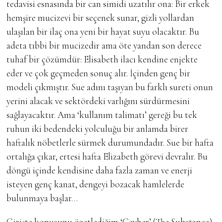
tedavisi esnasında bir can simidi uzatılır ona: Bir erkek
hemşire mucizevi bir seçenek sunar, gizli yollardan
ulaşılan bir ilaç ona yeni bir hayat suyu olacaktır. Bu
adeta tıbbi bir mucizedir ama öte yandan son derece
tuhaf bir çözümdür: Elisabeth ilacı kendine enjekte
eder ve çok geçmeden sonuç alır. İçinden genç bir
modeli çıkmıştır. Sue adını taşıyan bu farklı sureti onun
yerini alacak ve sektördeki varlığını sürdürmesini
sağlayacaktır. Ama ‘kullanım talimatı’ gereği bu tek
ruhun iki bedendeki yolculuğu bir anlamda birer
haftalık nöbetlerle sürmek durumundadır. Sue bir hafta
ortalığa çıkar, ertesi hafta Elizabeth görevi devralır. Bu
döngü içinde kendisine daha fazla zaman ve enerji
isteyen genç kanat, dengeyi bozacak hamlelerde
bulunmaya başlar…
Girişte konusunu özetlediğim ‘Cevher’ (The Substance),