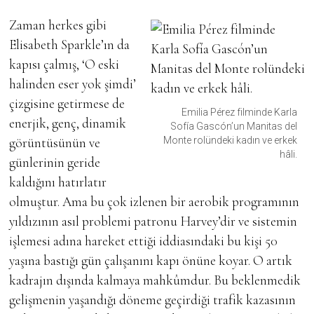
Zaman herkes gibi
Elisabeth Sparkle’ın da
kapısı çalmış, ‘O eski
halinden eser yok şimdi’
çizgisine getirmese de
Emilia Pérez filminde Karla
enerjik, genç, dinamik
Sofía Gascón’un Manitas del
Monte rolündeki kadın ve erkek
görüntüsünün ve
hâli.
günlerinin geride
kaldığını hatırlatır
olmuştur. Ama bu çok izlenen bir aerobik programının
yıldızının asıl problemi patronu Harvey’dir ve sistemin
işlemesi adına hareket ettiği iddiasındaki bu kişi 50
yaşına bastığı gün çalışanını kapı önüne koyar. O artık
kadrajın dışında kalmaya mahkûmdur. Bu beklenmedik
gelişmenin yaşandığı döneme geçirdiği trafik kazasının