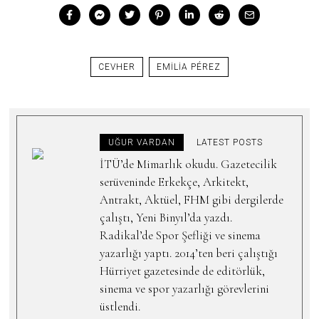
CEVHER
EMILIA PÉREZ
UĞUR VARDAN
LATEST POSTS
İTÜ’de Mimarlık okudu. Gazetecilik
serüveninde Erkekçe, Arkitekt,
Antrakt, Aktüel, FHM gibi dergilerde
çalıştı, Yeni Binyıl’da yazdı.
Radikal’de Spor Şefliği ve sinema
yazarlığı yaptı. 2014’ten beri çalıştığı
Hürriyet gazetesinde de editörlük,
sinema ve spor yazarlığı görevlerini
üstlendi.