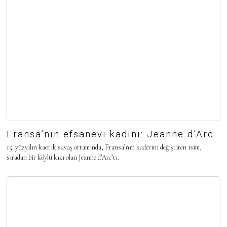
Fransa’nın efsanevi kadını: Jeanne d’Arc
15. yüzyılın kaotik savaş ortamında, Fransa’nın kaderini değiştiren isim,
sıradan bir köylü kızı olan Jeanne d’Arc’tı.