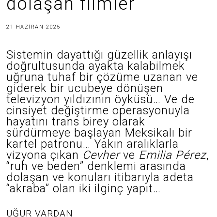
dolaşan filmler
3
21 HAZIRAN 2025
0
H
A
Sistemin dayattığı güzellik anlayışı
Z
doğrultusunda ayakta kalabilmek
I
R
uğruna tuhaf bir çözüme uzanan ve
A
N
giderek bir ucubeye dönüşen
2
televizyon yıldızının öyküsü… Ve de
0
2
cinsiyet değiştirme operasyonuyla
5
hayatını trans birey olarak
sürdürmeye başlayan Meksikalı bir
kartel patronu… Yakın aralıklarla
vizyona çıkan
Cevher
ve
Emilia Pérez
,
“ruh ve beden” denklemi arasında
dolaşan ve konuları itibarıyla adeta
“akraba” olan iki ilginç yapıt…
UĞUR VARDAN