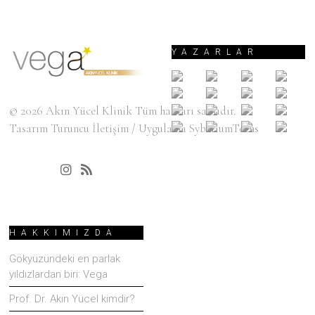
YAZARLAR
© 2026
Akın Yücel Klinik
Tüm hakları saklıdır.
Tasarım
Turuncu İletişim
/ Uygulama
SyberiumTechs
HAKKIMIZDA
Gökyüzündeki en parlak
yıldızlardan biri: Vega
Prof. Dr. Akın Yücel kimdir?