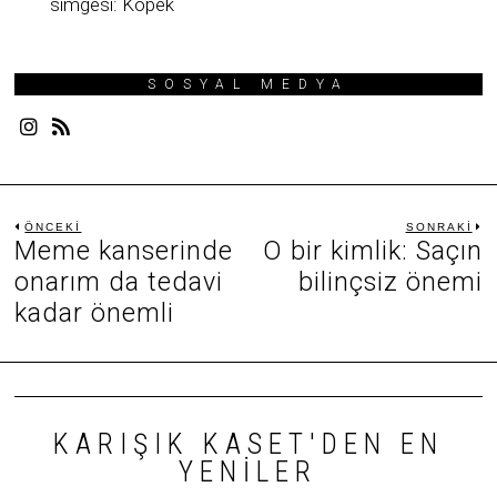
simgesi: Köpek
SOSYAL MEDYA
Yazı
ÖNCEKI
SONRAKI
Meme kanserinde
O bir kimlik: Saçın
Önceki
S
gezinmesi
yazı:
ya
onarım da tedavi
bilinçsiz önemi
kadar önemli
KARIŞIK KASET'DEN EN
YENILER