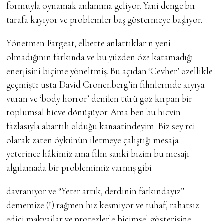
formuyla oynamak anlamına geliyor. Yani denge bir
tarafa kayıyor ve problemler baş göstermeye başlıyor.
Yönetmen Fargeat, elbette anlattıkların yeni
olmadığının farkında ve bu yüzden öze katamadığı
enerjisini biçime yöneltmiş. Bu açıdan ‘Cevher’ özellikle
geçmişte usta David Cronenberg’in filmlerinde kıyıya
vuran ve ‘body horror’ denilen türü göz kırpan bir
toplumsal hicve dönüşüyor. Ama ben bu hicvin
fazlasıyla abartılı olduğu kanaatindeyim. Biz seyirci
olarak zaten öykünün iletmeye çalıştığı mesaja
yeterince hâkimiz ama film sanki bizim bu mesajı
algılamada bir problemimiz varmış gibi
davranıyor ve “Yeter artık, derdinin farkındayız”
dememize (!) rağmen hız kesmiyor ve tuhaf, rahatsız
edici makyajlar ve protezlerle biçimsel gösterisine