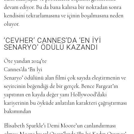
devam ediyor. Bu da bana kalırsa bir noktadan sonra
kendisini tekrarlamasına ve içinin boşalmasına neden
oluyor.
‘CEVHER’
CANNES’DA
‘EN
İYİ
SENARYO’
ÖDÜLÜ
KAZANDI
Öte yandan 2024’te
Cannes’da ‘En İyi
Senaryo’ ödülünü alan filmi çok sayıda eleştirmenin ve
seyircinin beğendiği de bir gerçek. Bence Fargeat’ın
yapıtının en kayda değer yanı Hollywood’daki
kariyerinin bu öyküde anlatılan karakteri çağrıştırması
bakımından
Elisabeth Sparkle’ı Demi Moore’un canlandırması
olmuş. Moore bu yıl Oscar’larda ‘En İyi Kadın Oyuncu’