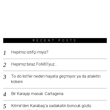
RECENT POSTS
Hepimiz istifçi miyiz?
Hepimiz biraz FoMO’yuz…
To do list’ler neden hayata geçmiyor ya da ataletin
kökeni
Bir Karayip masalı: Cartagena
Kıtmir’den Karabaş’a sadakatin boncuk gözlü