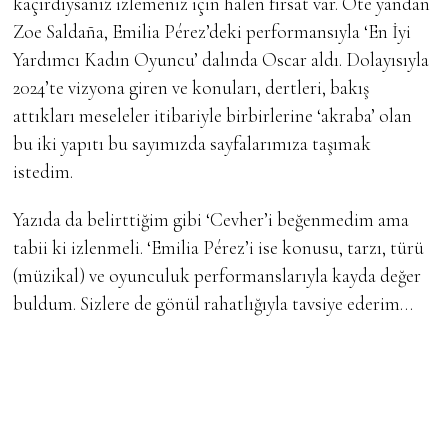
kaçırdıysanız izlemeniz için halen fırsat var. Öte yandan
Zoe Saldaña, Emilia Pérez’deki performansıyla ‘En İyi
Yardımcı Kadın Oyuncu’ dalında Oscar aldı. Dolayısıyla
2024’te vizyona giren ve konuları, dertleri, bakış
attıkları meseleler itibariyle birbirlerine ‘akraba’ olan
bu iki yapıtı bu sayımızda sayfalarımıza taşımak
istedim.
Yazıda da belirttiğim gibi ‘Cevher’i beğenmedim ama
tabii ki izlenmeli. ‘Emilia Pérez’i ise konusu, tarzı, türü
(müzikal) ve oyunculuk performanslarıyla kayda değer
buldum. Sizlere de gönül rahatlığıyla tavsiye ederim…