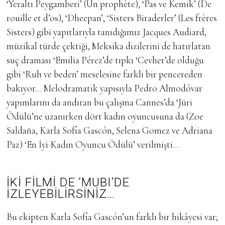
‘Yeraltı Peygamberi’ (Un prophète), ‘Pas ve Kemik’ (De
rouille et d’os), ‘Dheepan’, ‘Sisters Biraderler’ (Les frères
Sisters) gibi yapıtlarıyla tanıdığımız Jacques Audiard,
müzikal türde çektiği, Meksika dizilerini de hatırlatan
suç draması ‘Emilia Pérez’de tıpkı ‘Cevher’de olduğu
gibi ‘Ruh ve beden’ meselesine farklı bir pencereden
bakıyor… Melodramatik yapısıyla Pedro Almodóvar
yapımlarını da andıran bu çalışma Cannes’da ‘Jüri
Ödülü’ne uzanırken dört kadın oyuncusuna da (Zoe
Saldaña, Karla Sofía Gascón, Selena Gomez ve Adriana
Paz) ‘En İyi Kadın Oyuncu Ödülü’ verilmişti…
İKİ
FİLMİ
DE
‘MUBI’DE
İZLEYEBİLİRSİNİZ…
Bu ekipten Karla Sofía Gascón’un farklı bir hikâyesi var;