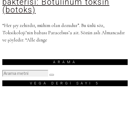
bakterisi: Botulinum toksin
(botoks)
“Her şey zehirdir, mühim olan dozudur”. Bu ünlü söz,
Toksikoloji’nin babası Paracelsus’a ait. Sözün aslı Almancadır
ve şöyledir: “Alle dinge
ARAMA
VEGA DERGİ SAYI 5