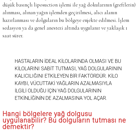
düşük basınçlı liposuction işlemi ile yağ dokularının (greftlerin)
alınması, alınan yağın işlemden geçirilmesi, alıcı alanın
hazırlanması ve dolguların bu bölgeye enjekte edilmesi. İşlem
sedasyon ya da genel anestezi altında uygulanır ve yaklaşık 1
saat sürer.
HASTALARIN IDEAL KILOLARINDA OLMASI VE BU
KILOLARINI SABIT TUTMASI, YAĞ DOLGULARININ
KALICILIĞINI ETKILEYEN BIR FAKTÖRDÜR. KILO
KAYBI, VÜCUTTAKI YAĞLARIN AZALMASIYLA
ILGILI OLDUĞU IÇIN YAĞ DOLGULARININ
ETKINLIĞININ DE AZALMASINA YOL AÇAR.
Hangi bölgelere yağ dolgusu
uygulanabilir? Bu dolguların tutması ne
demektir?