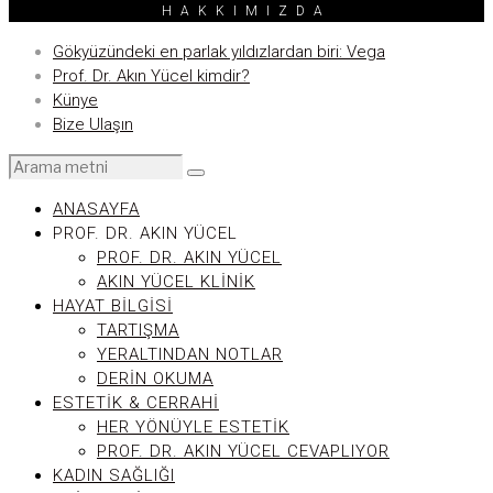
HAKKIMIZDA
Gökyüzündeki en parlak yıldızlardan biri: Vega
Prof. Dr. Akın Yücel kimdir?
Künye
Bize Ulaşın
ANASAYFA
PROF. DR. AKIN YÜCEL
PROF. DR. AKIN YÜCEL
AKIN YÜCEL KLINIK
HAYAT BILGISI
TARTIŞMA
YERALTINDAN NOTLAR
DERIN OKUMA
ESTETIK & CERRAHI
HER YÖNÜYLE ESTETIK
PROF. DR. AKIN YÜCEL CEVAPLIYOR
KADIN SAĞLIĞI