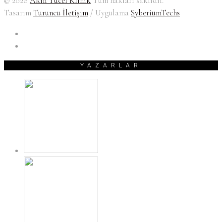
© 2026
Akın Yücel Klinik
Tüm hakları saklıdır.
Tasarım
Turuncu İletişim
/ Uygulama
SyberiumTechs
YAZARLAR