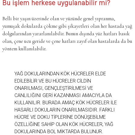
Bu işlem herkese uygulanabilir mi?
Belli bir yaşın üzerinde olan ve yüzünde genel yıpranma,
yumuşak dokularda çökme gibi şikayetleri olan her hastada yağ
dolgularından yararlanılabilir. Bunun dışında yüz hatları basık
olan, çene ucu geride ve çene hatları zayıf olan hastalarda da bu
yöntem kullanılabilir.
YAĞ DOKULARINDAN KÖK HÜCRELER ELDE
EDILEBILIR VE BU HÜCRELER CILDIN
ONARILMASI, GENÇLEŞTIRILMESI VE
CANLILIĞINI GERI KAZANMASI AMACIYLA DA
KULLANILIR. BURADA AMAÇ KÖK HÜCRELER ILE
HASARLI DOKULARIN ONARILMASIDIR. FARKLI
HÜCRE VE DOKU TIPLERINE DÖNÜŞEBILME
ÖZELLIĞINE SAHIP OLAN KÖK HÜCRELER, YAĞ
DOKULARINDA BOL MIKTARDA BULUNUR.