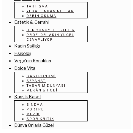
TARTIŞMA
YERALTINDAN NOTLAR
DERIN OKUMA
Estetik & Cerrahi
HER YÖNÜYLE ESTETIK
PROF. DR. AKIN YÜCEL
CEVAPLIYOR
Kadın Sağlığı
Psikoloji
Vega’nın Konukları
Dolce Vita
GASTRONOMI
SEYAHAT
TASARIM DÜNYASI
MEKÂN & HOBI
Karışık Kaset
SINEMA
PORTRE
MÜZIK
SPOR KRITIK
Dünya Onlarla Güzel