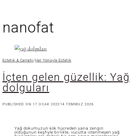
nanofat
Estetik & Cerrahi
/
Her Yönüyle Estetik
İçten gelen güzellik: Yağ
dolguları
PUBLISHED ON
17 OCAK 2022
14 TEMMUZ 2026
Yağ dokumuzun kök hücreden yana zengin
olduğunun keşfiyle birlikte, vücutta istenmeyen yağ