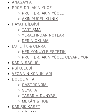
ANASAYFA
PROF. DR. AKIN YÜCEL
PROF. DR. AKIN YÜCEL
AKIN YÜCEL KLINIK
HAYAT BILGISI
TARTIŞMA
YERALTINDAN NOTLAR
DERIN OKUMA
ESTETIK & CERRAHI
HER YÖNÜYLE ESTETIK
PROF. DR. AKIN YÜCEL CEVAPLIYOR
KADIN SAĞLIĞI
PSIKOLOJI
VEGA’NIN KONUKLARI
DOLCE VITA
GASTRONOMI
SEYAHAT
TASARIM DÜNYASI
MEKÂN & HOBI
KARIŞIK KASET