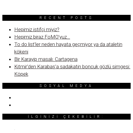
RECENT POSTS
Hepimiz istifçi miyiz?
Hepimiz biraz FoMO’yuz…
To do list’ler neden hayata geçmiyor ya da ataletin
kökeni
Bir Karayip masalı: Cartagena
Kıtmir’den Karabaş’a sadakatin boncuk gözlü simgesi:
Köpek
SOSYAL MEDYA
İLGINIZI ÇEKEBILIR: