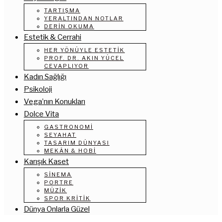
TARTIŞMA
YERALTINDAN NOTLAR
DERIN OKUMA
Estetik & Cerrahi
HER YÖNÜYLE ESTETIK
PROF. DR. AKIN YÜCEL
CEVAPLIYOR
Kadın Sağlığı
Psikoloji
Vega’nın Konukları
Dolce Vita
GASTRONOMI
SEYAHAT
TASARIM DÜNYASI
MEKÂN & HOBI
Karışık Kaset
SINEMA
PORTRE
MÜZIK
SPOR KRITIK
Dünya Onlarla Güzel