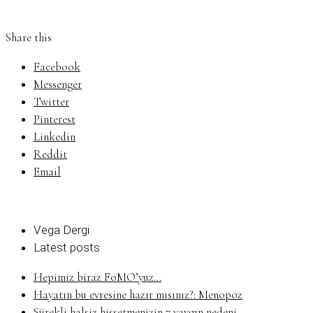
Share this
Facebook
Messenger
Twitter
Pinterest
Linkedin
Reddit
Email
Vega Dergi
Latest posts
Hepimiz biraz FoMO’yuz...
Hayatın bu evresine hazır mısınız?: Menopoz
Sürekli halsiz hissetmenizin 7 yaygın nedeni